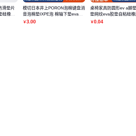
防滑垫片
模切日本井上PORON泡棉键盘消
桌椅家具防圆形ev a脚
垫硅橡胶
音泡棉垫IXPE泡 棉轴下垫eva胶
垫网纹eva胶垫自粘硅橡胶
垫
片
3
.00
0
.04
￥
￥