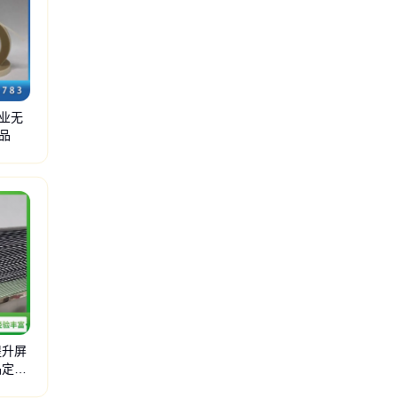
业无
品
挂钩胶
冲压板
单双灯
石墨片
泡棉胶
石墨粉
抗酸膜
铝塑膜
定位膜
提升屏
品定制