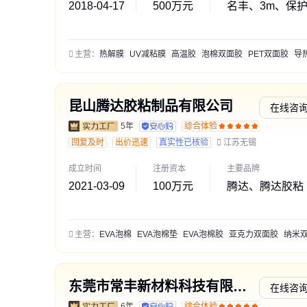
2018-04-17
500万元
名丰、3m、保
主营：
热解膜
UV减粘膜
高温胶
泡棉双面胶
PET双面胶
导热双
昆山腾达胶粘制品有限公司
在线咨
5年
综合体验
交易勋
回复及时
出价迅速
真实性已核验
江苏无锡
成立时间
注册资本
主要品牌
2021-03-09
100万元
腾达、腾达胶粘
主营：
EVA泡棉
EVA泡棉垫
EVA泡棉胶
亚克力双面胶
纳米双面
东莞市常丰新材料科技有限公司
在线咨
6年
综合体验
交易勋