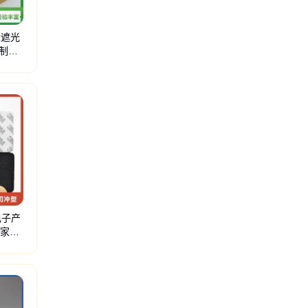
缘遮光
制品
切
超薄蓝色热解粘膜
高温发泡热解保护膜
紫外失粘热解粘膜
加热失粘热减粘膜
电子产
 家具
PE泡棉双面胶
纳米胶带
泡棉垫
泡棉胶
EVA密封垫
EVA密封圈
EVA缓冲垫
EV