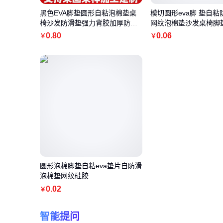
黑色EVA脚垫圆形自粘泡棉垫桌
模切圆形eva脚 垫自粘
椅沙发防滑垫强力背胶加厚防滑
网纹泡棉垫沙发桌椅脚
垫片
垫片
0
.80
0
.06
￥
￥
圆形泡棉脚垫自粘eva垫片自防滑
泡棉垫网纹硅胶
0
.02
￥
智能提问