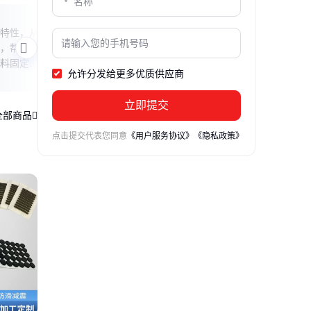
母线排能打泡沫胶吗
泡沫
特性，从
本文探讨强电房母线排是否适合使用泡沫
本文
，帮你找
胶填充，分析其潜在风险与合理替代方
碰，
料固定难
案，帮助读者理解电气安全与材料选择的
作建
允许分发给更多优质供应商
平衡关系。
材。
立即提交
全部商品
点击提交代表您同意
《用户服务协议》
《隐私政策》