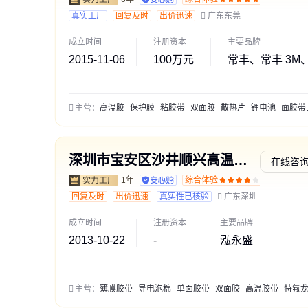
真实工厂
回复及时
出价迅速
广东东莞
成立时间
注册资本
主要品牌
2015-11-06
100万元
常丰、常丰 3M
主营：
高温胶
保护膜
粘胶带
双面胶
散热片
锂电池
面胶带
深圳市宝安区沙井顺兴高温胶带厂
在线咨
1年
综合体验
通过深
回复及时
出价迅速
真实性已核验
广东深圳
成立时间
注册资本
主要品牌
2013-10-22
-
泓永盛
主营：
薄膜胶带
导电泡棉
单面胶带
双面胶
高温胶带
特氟龙胶