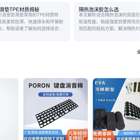
滑垫TPE材质揭秘
隔热泡沫胶怎么选
析浴室防滑垫常用的TPE材质特
本文解析适合隔热泡沫的双面胶
括其柔软防滑、快速排水和环保耐
耐温性能、粘接强度到使用场景
点，帮助读者了解如何选择适合的
到匹配的粘贴方案，解决隔热材
滑垫材质。
题。