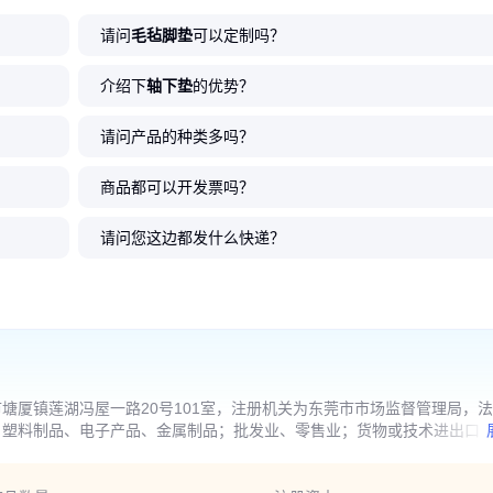
请问
毛毡脚垫
可以定制吗？
介绍下
轴下垫
的优势？
请问产品的种类多吗？
商品都可以开发票吗？
请问您这边都发什么快递？
塘厦镇莲湖冯屋一路20号101室，注册机关为东莞市市场监督管理局，
、塑料制品、电子产品、金属制品；批发业、零售业；货物或技术进出口
须经批准的项目，经相关部门批准后方可开展经营活动)