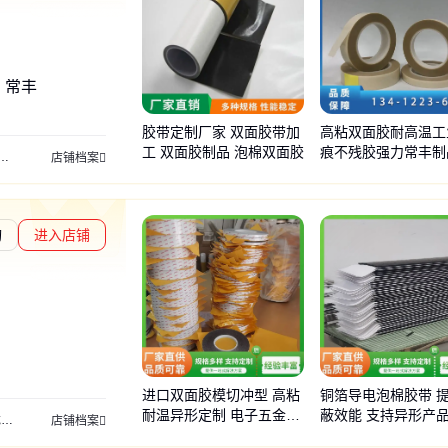
、常丰
胶带定制厂家 双面胶带加
高粘双面胶耐高温工
工 双面胶制品 泡棉双面胶
痕不残胶强力常丰制
电池膜
失粘膜
高温膜
硅胶带
切割膜
解粘胶
解粘膜
黑白膜
固化膜
连接器
店铺档案
询
进入店铺
度核验
进口双面胶模切冲型 高粘
铜箔导电泡棉胶带 
耐温异形定制 电子五金专
蔽效能 支持异形产
带
铁氟龙胶带
电工绝缘胶带
店铺档案
用胶粘制品
泓永盛