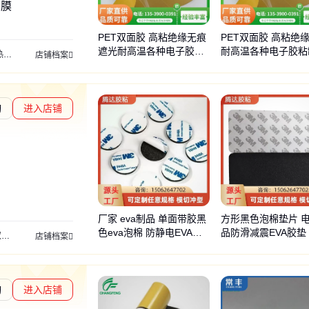
护膜
PET双面胶 高粘绝缘无痕
PET双面胶 高粘绝
遮光耐高温各种电子胶粘
耐高温各种电子胶粘
面胶
双面热失粘热解膜
高粘双面胶模切
双面胶模切
绿色高温胶
保护膜
模
店铺档案
制品
可批发
询
进入店铺
章L1
通过深度核验
厂家 eva制品 单面带胶黑
方形黑色泡棉垫片 
色eva泡棉 防静电EVA双
品防滑减震EVA胶垫
胶
耐高温双面胶
泡棉双面胶
棉纸双面胶
PET双面胶
3M双面胶
汽车双面胶
店铺档案
面背胶 模切加工定制
自粘海绵垫 可模切
询
进入店铺
章L1
通过深度核验