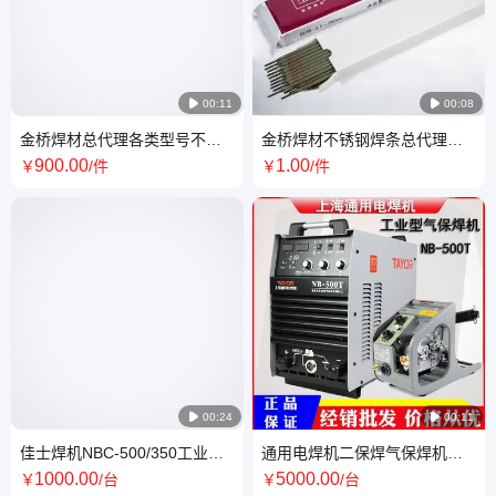

00:11

00:08
金桥焊材总代理各类型号不锈
金桥焊材不锈钢焊条总代理
钢焊丝焊条201/304/308/309全
A102/A132/A302/A402/A022
900
.00
1
.00
￥
/件
￥
/件
国直发
厂家发货

00:24

00:11
佳士焊机NBC-500/350工业级
通用电焊机二保焊气保焊机总
电焊机200/270/315F气保分体
代理 详询电话咨询
1000
.00
5000
.00
￥
/台
￥
/台