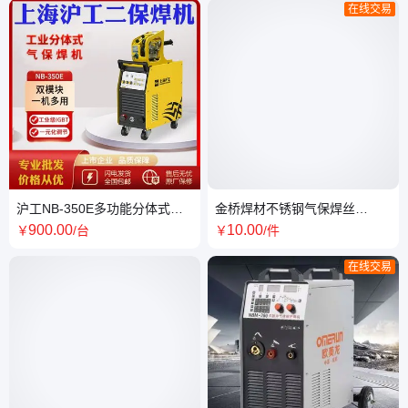
在线交易
沪工NB-350E多功能分体式工
金桥焊材不锈钢气保焊丝
业气保护焊机双模块一机多用
304/308系列 电弧稳定飞溅小
900
.00
10
.00
￥
/台
￥
/件
在线交易