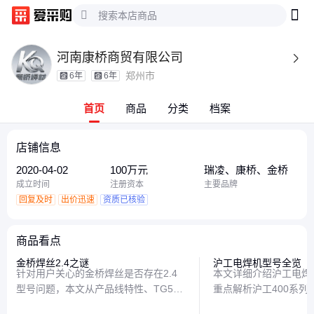
河南康桥商贸有限公司

郑州市
6年
6年
首页
商品
分类
档案
店铺信息
2020-04-02
100万元
瑞凌、康桥、金桥
成立时间
注册资本
主要品牌
回复及时
出价迅速
资质已核验
商品看点
金桥焊丝2.4之谜
沪工电焊机型号全览
针对用户关心的金桥焊丝是否存在2.4
本文详细介绍沪工电焊
型号问题，本文从产品线特性、TG50
重点解析沪工400系列
焊丝特点及选购建议三方面解答，帮助
功能特点，包括无气二