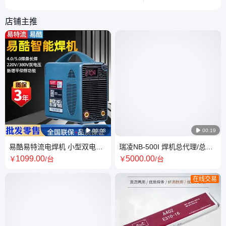
焊接爱好者快速匹配需求。
息，帮助用户全面了解
品线。
店铺主推

00:08

00:19
易酷易特流电焊机 小型双电压
瑞凌NB-500I 焊机总代理/总经
220V380V 工业级智能焊机T1
销更多机型电话咨询 厂家发货
1099
.00
5000
.00
￥
/台
￥
/台
在线交易