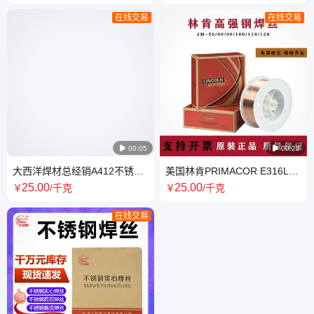
380v
在线交易
在线交易

00:05

00:22
大西洋焊材总经销A412不锈钢
美国林肯PRIMACOR E316L不
焊条 E310Mo-16 CHS412
锈钢焊丝 E316L-T0-1白钢药芯
25
.00
25
.00
￥
/千克
￥
/千克
在线交易