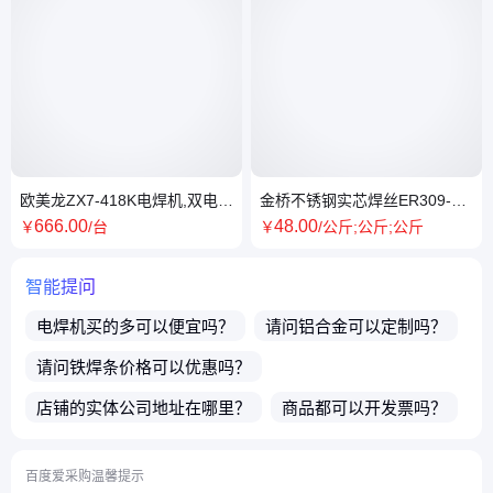
欧美龙ZX7-418K电焊机,双电压
金桥不锈钢实芯焊丝ER309-
220V/380V,适用2.5-4.0焊条厂
1.0mm气保焊专用 电弧稳定
666
.00
48
.00
￥
/台
￥
/公斤;公斤;公斤
家直发
智能提问
电焊机
买的多可以便宜吗？
请问
铝合金
可以定制吗？
请问
铁焊条
价格可以优惠吗？
店铺的实体公司地址在哪里？
商品都可以开发票吗？
能否提供出口？
店铺的商品支持一件代发吗？
百度爱采购温馨提示
买了店铺商品之后售后有保障吗？