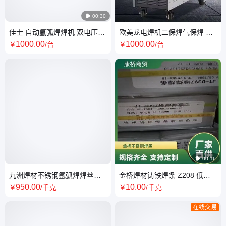

00:30
佳士 自动氩弧焊焊机 双电压气
欧美龙电焊机二保焊气保焊 双
保焊机 精选厂家/ 厂家源头
脉冲铝焊机NBM270/ZX7-400K
1000
.00
1000
.00
￥
/台
￥
/台

00:16
九洲焊材不锈钢氩弧焊焊丝
金桥焊材铸铁焊条 Z208 低碳
ER304/ER308/ER309L/ER310S
钢焊芯 灰铸铁一般性缺陷补焊
950
.00
10
.00
￥
/千克
￥
/千克
厂家发货
经济选择
在线交易