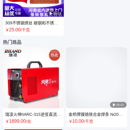

00:07
309不锈钢焊丝 碳钢和不锈异
种钢焊接 康桥供应
25
.00
￥
/千克
热门商品

00:07
瑞凌火神IIARC-315逆变直流电
金桥牌镍铬铁合金焊条 Ni202
焊机 现货正品 质量保证
耐蚀耐热 化工反应器镍基合金
1899
.00
10
.00
￥
/台
￥
/千克
焊接