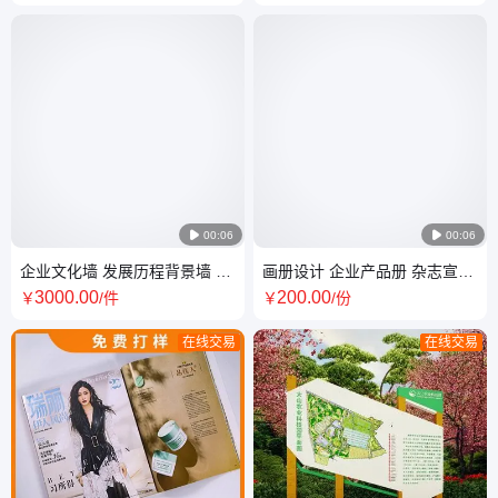
科技园

00:06

00:06
企业文化墙 发展历程背景墙 员
画册设计 企业产品册 杂志宣传
工天地展厅 展示亚克力雪弗板
品 三折页单页封套期刊 上海柚
3000
.00
200
.00
￥
/件
￥
/份
大事记
见新意
在线交易
在线交易