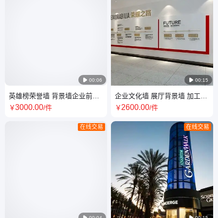

00:06

00:15
英雄榜荣誉墙 背景墙企业前台
企业文化墙 展厅背景墙 加工制
形象墙设计 制作安装展览展厅
作安装 员工风采宣传墙 发展历
3000
.00
2600
.00
￥
/件
￥
/件
程
在线交易
在线交易

00:04

00:15