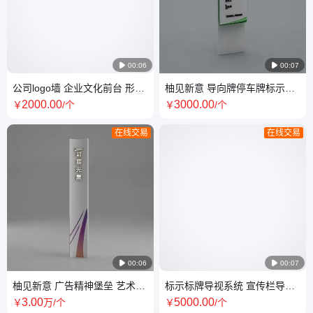

00:06

00:07
公司logo墙 企业文化前台 形象
柚见新意 导向牌停车牌标示标
墙 亚克力 不锈钢字 发光字 设
牌 公园小区商场科技园 适用宣
2000
.00
3000
.00
￥
/个
￥
/个
计制作
传栏
在线交易
在线交易

00:06

00:07
柚见新意 广告精神堡垒 艺术雕
标示标牌导视系统 宣传栏导向
塑 大型单体标识标牌 户外广 告
牌 科室牌停车牌 商场小区公园
3
.00
5000
.00
￥
万
/个
￥
/个