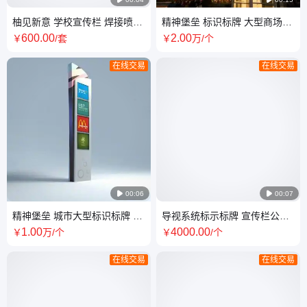
柚见新意 学校宣传栏 焊接喷漆
精神堡垒 标识标牌 大型商场导
工艺 阅报栏 玻璃视窗 抗风防雨
视牌 园林景观商业园区酒店 房
600
.00
2
.00
￥
/套
￥
万
/个
产商务楼
在线交易
在线交易

00:06

00:07
精神堡垒 城市大型标识标牌 导
导视系统标示标牌 宣传栏公告
视牌 不锈钢造型 地产商业单体
栏指引牌 导向商场小区公园科
1
.00
4000
.00
￥
万
/个
￥
/个
标识
技园适用
在线交易
在线交易