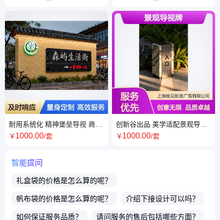
期
耐用系统化 精神堡垒导视 商业
创新谷出品 美学适配景观导视
醒目标识设计 优化空间指引方
牌 耐候性强文创园区造景必备
1000
.00
1000
.00
￥
/套
￥
/套
案
智能提问
礼盒袋
的价格是怎么算的呢？
帆布袋
的价格是怎么算的呢？
介绍下
接设计
可以吗？
如何保证服务品质？
请问服务的售后包括哪些方面？