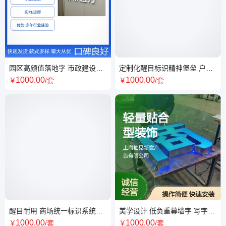
园区高颜值落地字 市政建设标
定制化醒目标识精神堡垒 户外
识精神 观景台湖畔花园适用
耐用抗风化 儿童乐园中央广场
1000
.00
1000
.00
￥
/套
￥
/套
适用
醒目耐用 商场统一标识系统方
美学设计 低负重幕墙字 写字楼
案 材质抗损耗 清晰指引
轻量贴合装饰 快速安装缩短工
1000
.00
1000
.00
￥
/套
￥
/套