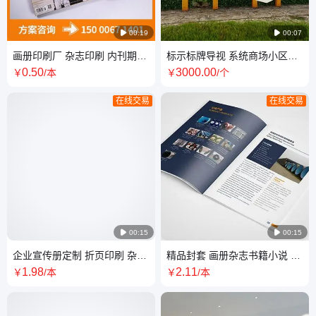

00:19

00:07
画册印刷厂 杂志印刷 内刊期刊
标示标牌导视 系统商场小区科
印刷 宣传物料印刷定制 免费打
技园导向牌 精神堡垒指示牌公
0
.50
3000
.00
￥
/本
￥
/个
样
园小品
在线交易
在线交易

00:15

00:15
企业宣传册定制 折页印刷 杂志
精品封套 画册杂志书籍小说 说
广告设计 书刊说明书手册 大尺
明书 内刊 各类印刷品 设计制作
1
.98
2
.11
￥
/本
￥
/本
寸海报