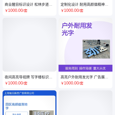
商业醒目标识设计 松林步道科
定制化设计 耐用高颜值精神堡
技园导视牌 观景台卫生间停车
垒 景区标识视觉大气显档次
1000
.00
1000
.00
￥
/套
￥
/套
场适用
夜间高亮导视牌 写字楼标识安
高亮户外耐用发光字 广告展示
装便捷 指示清晰观景台专用
夜间醒目 辨识度高效果出众
1000
.00
1000
.00
￥
/套
￥
/套