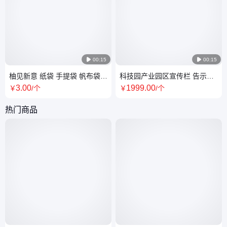

00:15

00:15
柚见新意 纸袋 手提袋 帆布袋
科技园产业园区宣传栏 告示牌
环保袋 印刷厂直接免费设计 批
标识标牌 导视系统
3
.00
1999
.00
￥
/个
￥
/个
量优惠多
热门商品