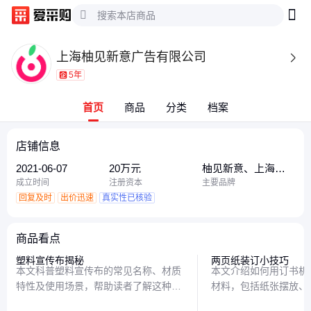
上海柚见新意广告有限公司

5年
首页
商品
分类
档案
店铺信息
2021-06-07
20万元
柚见新意、上海柚
见新意广告有限公
成立时间
注册资本
主要品牌
司、上海柚见新意
回复及时
出价迅速
真实性已核验
商品看点
塑料宣传布揭秘
两页纸装订小技巧
本文科普塑料宣传布的常见名称、材质
本文介绍如何用订书机
特性及使用场景，帮助读者了解这种轻
材料，包括纸张摆放、
便耐用的广告材料，并对比其与传统布
及按压技巧，帮助解决