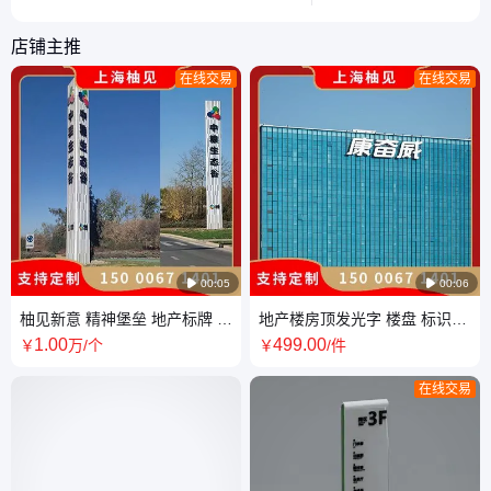
料的差异。
落的烦恼。
店铺主推
在线交易
在线交易

00:05

00:06
柚见新意 精神堡垒 地产标牌 导
地产楼房顶发光字 楼盘 标识招
视系统 巨型道路指引牌 厂家直
牌 导视系统 LED亮灯 柚见新意
1
.00
499
.00
￥
万
/个
￥
/件
接对接
在线交易