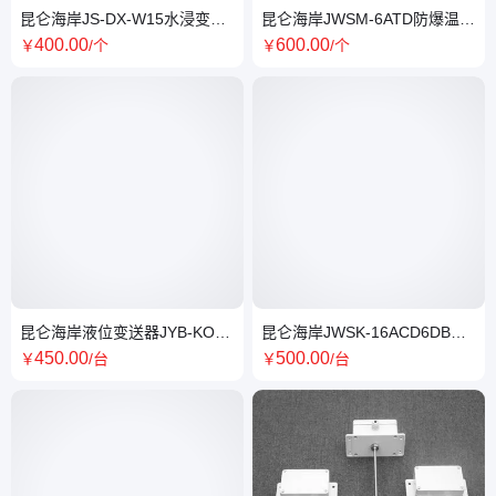
昆仑海岸JS-DX-W15水浸变送
昆仑海岸JWSM-6ATD防爆温湿
器 RS-485输出 5米引线
度变送器4-20mA两线制
400
.00
600
.00
￥
/个
￥
/个
昆仑海岸液位变送器JYB-KO-
昆仑海岸JWSK-16ACD6DB系
LAG 0-300m量程4-20mA输出
列温湿度变送器 金属管道螺纹
450
.00
500
.00
￥
/台
￥
/台
式 4-20mA