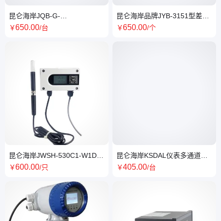
昆仑海岸JQB-G-
昆仑海岸品牌JYB-3151型差压
H2S\EX\O2\CO\T&H管廊固定
变送器规格齐全
650
.00
650
.00
￥
/台
￥
/个
式气体检测仪
昆仑海岸JWSH-530C1-W1D高
昆仑海岸KSDAL仪表多通道数
精度温湿度变送器 厂家
字式适用于系统集成
600
.00
405
.00
￥
/只
￥
/台