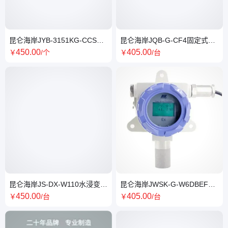
昆仑海岸JYB-3151KG-CCS系
昆仑海岸JQB-G-CF4固定式四
列船用型液位变送器
氟化碳气体检测仪
450
.00
405
.00
￥
/个
￥
/台
昆仑海岸JS-DX-W110水浸变送
昆仑海岸JWSK-G-W6DBEF温
器 网RS-485输出
湿度传感器防爆现场专用
450
.00
405
.00
￥
/台
￥
/台