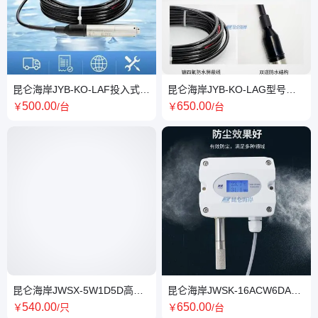
昆仑海岸JYB-KO-LAF投入式液
昆仑海岸JYB-KO-LAG型号投
位变送器 厂家直营
入式液位变送器传感器
500
.00
650
.00
￥
/台
￥
/台
昆仑海岸JWSX-5W1D5D高精
昆仑海岸JWSK-16ACW6DA温
度温湿度变送器 RS-485网络总
湿度变送器三线制4-20mA
540
.00
650
.00
￥
/只
￥
/台