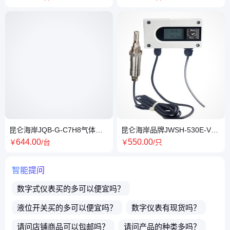
壁挂式
昆仑海岸JQB-G-C7H8气体检
昆仑海岸品牌JWSH-530E-VBD
测仪固定式传感器
型号变送器高精度
644
.00
550
.00
￥
/台
￥
/只
智能提问
数字式仪表
买的多可以便宜吗？
液位开关
买的多可以便宜吗？
数字仪表
有现货吗？
请问店铺商品可以包邮吗？
请问产品的种类多吗？