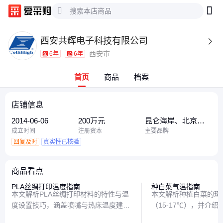
西安共辉电子科技有限公司

西安市
6年
6年
首页
商品
档案
店铺信息
2014-06-06
200万元
昆仑海岸、北京昆
仑海岸
成立时间
注册资本
主要品牌
回复及时
真实性已核验
商品看点
PLA丝绸打印温度指南
种白菜气温指南
本文解析PLA丝绸打印材料的特性与温
本文解析种植白菜的理
度设置技巧，涵盖喷嘴与热床温度建
（15-17℃），并介
议、材料特性对打印的影响，以及常见
的影响及应对异常天气