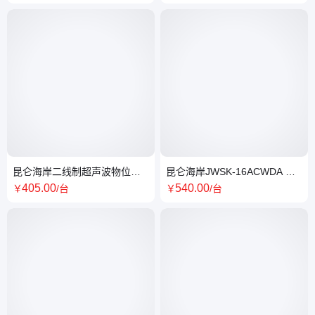
线
昆仑海岸二线制超声波物位变
昆仑海岸JWSK-16ACWDA 三
送器JCS-06T 4-20mA输出
线制4mA-20mA 温湿度变送器
405
.00
540
.00
￥
/台
￥
/台
液晶显示