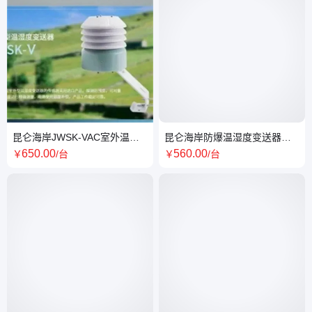
昆仑海岸JWSK-VAC室外温湿
昆仑海岸防爆温湿度变送器
度变送器 防尘设计 放辐射罩 4-
JWSK-6ACC01DF 三限制 4-
650
.00
560
.00
￥
/台
￥
/台
20mA
20mA电流输出