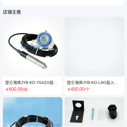
问题解决方案，助你轻松打印出光滑细
助种植者科学管理。
腻的丝绸质感模型。
店铺主推
昆仑海岸JYB-KO-Y5AZG投入
昆仑海岸JYB-KO-LAG投入式
式液位变送器 厂家
液位变送器 环保水利行业
600
.00
450
.00
￥
/台
￥
/个