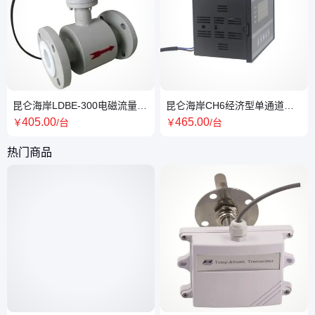
昆仑海岸LDBE-300电磁流量计
昆仑海岸CH6经济型单通道仪
DN300口径 橡胶衬里
表超能输入厂家快速测量
405
.00
465
.00
￥
/台
￥
/台
热门商品