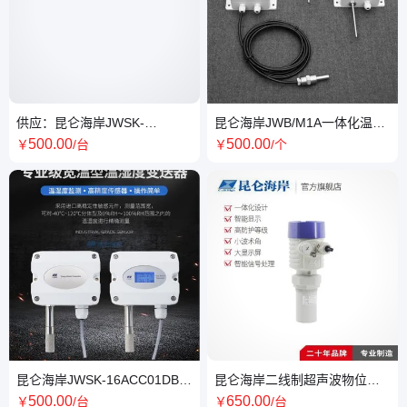
供应：昆仑海岸JWSK-
昆仑海岸JWB/M1A一体化温度
6W1C05D系列工业级宽温型温
变送器 传感器 室内室外环境
500
.00
500
.00
￥
/台
￥
/个
湿度变送器
昆仑海岸JWSK-16ACC01DB系
昆仑海岸二线制超声波物位变
列温湿度变送器 金属分体式1米
送器JCS-10T 4-20mA输出
500
.00
650
.00
￥
/台
￥
/台