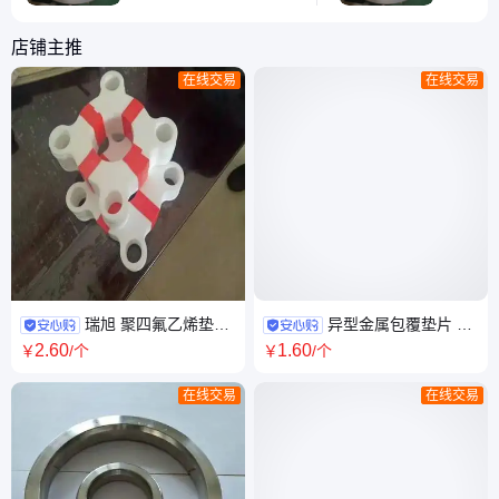
-200℃到 260℃之间。
差，可视
在低温环境下，当温度低
四氟乙烯
店铺主推
至 -200℃时，四氟盘根
高度绝缘
在线交易
在线交易
仍能保持一定的柔韧性和
分子结构
密封性能，不会因低温而
子和氟原
变脆、破裂，能有效防止
固的共价
介质泄漏。而在高温方
难在分子
面，可承受 260℃的高
一特性决
温。在这
乎不具备
瑞旭 聚四氟乙烯垫片
异型金属包覆垫片 不
高耐腐蚀 耐高低温 固定密封
锈钢 柔性石墨 石棉橡胶板 陶瓷
2
.60
1
.60
￥
/个
￥
/个
纤维 瑞旭
在线交易
在线交易