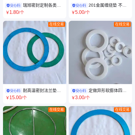
瑞旭密封定制各类不
201金属缠绕垫 不锈
锈钢缠绕垫片 钢制管法兰用金
钢石墨缠绕垫片 定制各类内外
1
.80
5
.00
￥
/个
￥
/个
属包覆垫片
环密封垫
在线交易
在线交易
耐高温密封法兰垫片
定做异形软膨体四氟
高压石棉垫片 非石棉橡胶垫片
垫 聚四氟乙烯垫片 按需定制
15
.00
3
.00
￥
/个
￥
/个
在线交易
在线交易