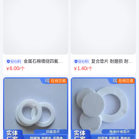
金属石棉缠绕四氟垫
复合垫片 耐磨损 耐高
耐高温法兰接头垫片 不锈钢石
温 耐高压波齿垫片 按需定制
6
.00
1
.40
￥
/个
￥
/个
墨缠绕垫片
在线交易
在线交易