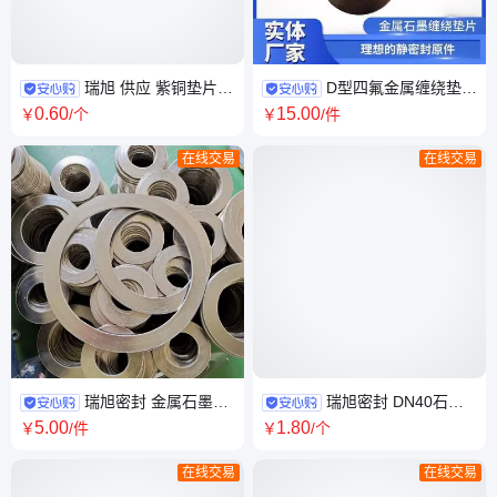
瑞旭 供应 紫铜垫片
D型四氟金属缠绕垫片
轴用密封 耐腐蚀性好 支持定制
法兰接头专用 瑞旭密封 不锈钢
0
.60
15
.00
￥
/个
￥
/件
石墨缠绕垫
在线交易
在线交易
瑞旭密封 金属石墨缠
瑞旭密封 DN40石墨
绕密封垫片 304不锈钢缠绕垫
复合垫 金属缠绕垫片 石墨垫片
5
.00
1
.80
￥
/件
￥
/个
定制
在线交易
在线交易