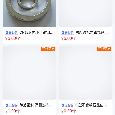
DN125 内环不锈钢金
防腐蚀标准四氟包覆
属缠绕垫片 包覆齿波垫 瑞旭密
垫片 不锈钢波纹板垫 货源充足
5
.00
5
.00
￥
/个
￥
/个
封
在线交易
在线交易
瑞旭密封 高耐热内外
O型不锈钢石墨垫片
环金属缠绕垫 带环型耐高温垫
耐高温 耐腐蚀 耐高压 按需定制
1
.90
0
.90
￥
/个
￥
/个