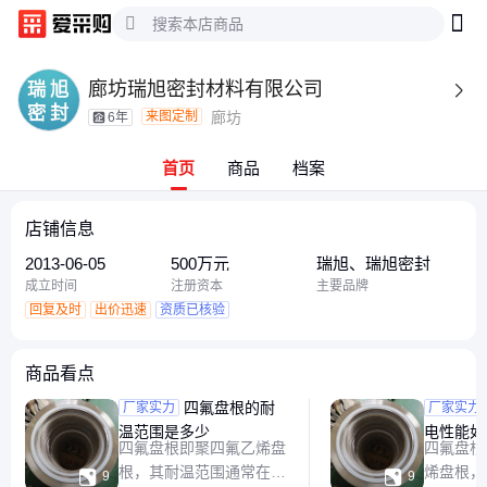
廊坊瑞旭密封材料有限公司

来图定制
廊坊
6年
首页
商品
档案
店铺信息
2013-06-05
500万元
瑞旭、瑞旭密封
成立时间
注册资本
主要品牌
回复及时
出价迅速
资质已核验
商品看点
四氟盘根的耐
四氟盘
厂家实力
厂家实力
温范围是多少
电性能如
四氟盘根即聚四氟乙烯盘
四氟盘根
根，其耐温范围通常在
烯盘根，


9
9