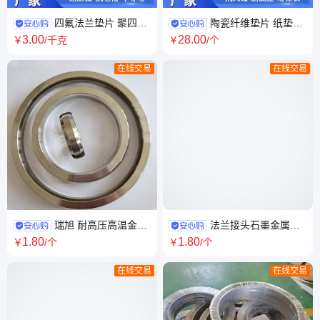
四氟法兰垫片 聚四氟
陶瓷纤维垫片 纸垫片
乙烯垫片定制 瑞旭密封供应
隔热耐热 适用范围广 瑞旭
3
.00
28
.00
￥
/千克
￥
/个
在线交易
在线交易
瑞旭 耐高压高温金属
法兰接头石墨金属缠
缠绕垫片 内外环高温垫片法兰
绕垫片 定制加工异型耐高温金
1
.80
1
.80
￥
/个
￥
/个
垫
属密封垫
在线交易
在线交易