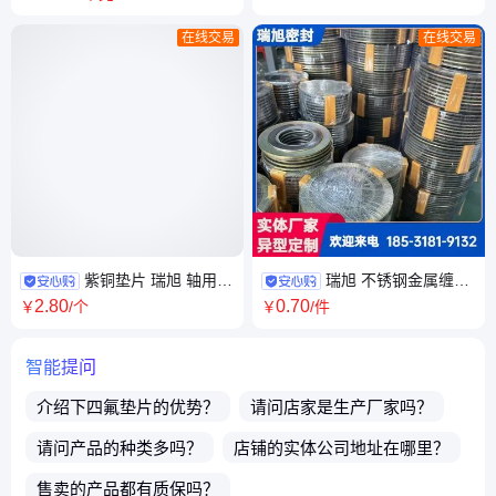
性能好
石棉垫
在线交易
在线交易
紫铜垫片 瑞旭 轴用密
瑞旭 不锈钢金属缠绕
封 耐腐蚀性好 退火紫铜垫
垫片厂家 金 属垫片石墨垫片法
2
.80
0
.70
￥
/个
￥
/件
兰垫片 全国发货
智能提问
介绍下
四氟垫片
的优势？
请问店家是生产厂家吗？
请问产品的种类多吗？
店铺的实体公司地址在哪里？
售卖的产品都有质保吗？