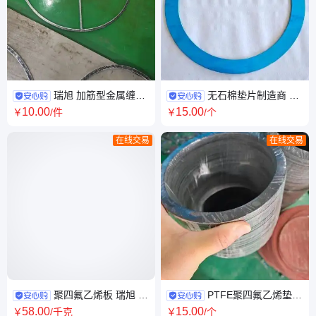
瑞旭 加筋型金属缠绕
无石棉垫片制造商 种
垫片 管箱 头盖法兰 带内外环挡
类多样 来图定制 适用范围广
10
.00
15
.00
￥
/件
￥
/个
圈
在线交易
在线交易
聚四氟乙烯板 瑞旭 聚
PTFE聚四氟乙烯垫
四氟乙烯垫 耐磨损抗老化 减震
片 3mm改性玻纤四氟垫 包覆
58
.00
15
.00
￥
/千克
￥
/个