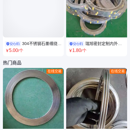
304不锈钢石墨缠绕垫
瑞旭密封定制内外环
片 超薄加大平垫圈 DIN125金
304金属包覆垫 定制加工异型
5
.00
1
.80
￥
/个
￥
/个
属螺丝加厚平垫
不锈钢缠绕垫片
热门商品
在线交易
在线交易