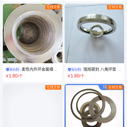
片
在线交易
在线交易
柔性内外环金属缠绕
瑞旭密封 八角环垫 法
复合垫片 法兰接头304不锈钢
兰金属垫 基本型缠绕垫片
1
.80
1
.80
￥
/个
￥
/个
石墨垫片
在线交易
在线交易