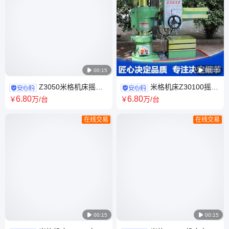

00:15

00:15
Z3050米格机床摇臂
米格机床Z30100摇臂
钻床厂家 可选机械加紧结构 现
钻床厂家 主轴锥度MT5 自动进
6
.80
6
.80
￥
万
/台
￥
万
/台
货批发
刀 上门调试
在线交易
在线交易

00:15

00:15