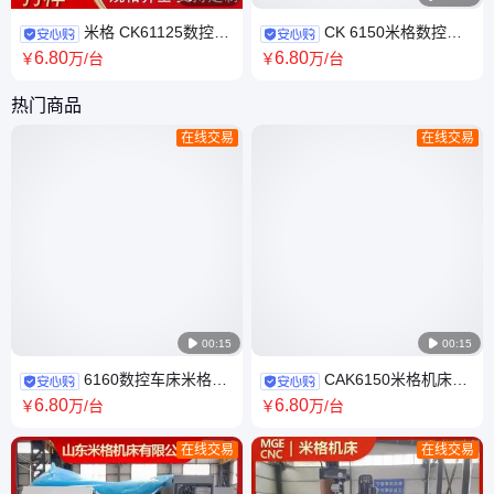
米格 CK61125数控车
CK 6150米格数控车
床CK6140型 导轨高频淬火 专
床厂家 支持原产地 机械换挡
6
.80
6
.80
￥
万
/台
￥
万
/台
业团队 专业技术
热门商品
在线交易
在线交易

00:15

00:15
6160数控车床米格机
CAK6150米格机床数
床 整机批发 支持原产地厂家 精
控车床生产厂家 5085型规格齐
6
.80
6
.80
￥
万
/台
￥
万
/台
益求精
全售后无忧
在线交易
在线交易