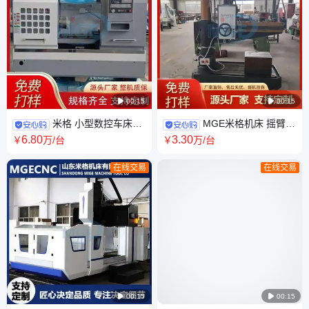

00:15

00:15
米格 小型数控车床
MGE米格机床 摇臂钻
CK6140 标配手动卡盘 专业的
床Z3040×13A型 机械传动 机械
6
.80
3
.30
￥
万
/台
￥
万
/台
加工设备
夹紧 专业团队
在线交易
在线交易

00:15

00:15