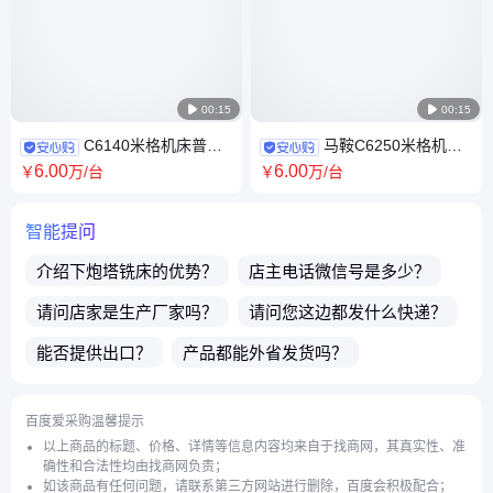

00:15

00:15
C6140米格机床普通
马鞍C6250米格机床
车床生产厂家 重塑经典 适合多
普通车床批发 高强度铸铁 上门
6
.00
6
.00
￥
万
/台
￥
万
/台
种材料加工
调试培训
智能提问
介绍下
炮塔铣床
的优势？
店主电话微信号是多少？
请问店家是生产厂家吗？
请问您这边都发什么快递？
能否提供出口？
产品都能外省发货吗？
请问产品的种类多吗？
货期多久？多久能发货？
百度爱采购温馨提示
刹车鼓
有现货吗？
线轨机
库存充足吗？
以上商品的标题、价格、详情等信息内容均来自于找商网，其真实性、准
确性和合法性均由找商网负责；
如该商品有任何问题，请联系第三方网站进行删除，百度会积极配合；