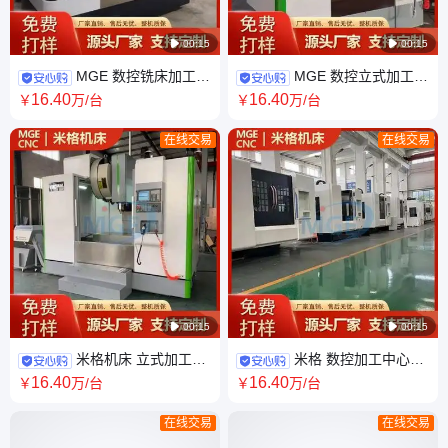

00:15

00:15
MGE 数控铣床加工中
MGE 数控立式加工中
心VMC1160 流线紧凑设计 人
心VMC1160 高精度 铸件自然
16
.40
16
.40
￥
万
/台
￥
万
/台
工刮研 精密加工
时效处理 精密加工
在线交易
在线交易

00:15

00:15
米格机床 立式加工中
米格 数控加工中心
心VMC650 全封闭防护安全性
VMC850 适合多种材料加工 支
16
.40
16
.40
￥
万
/台
￥
万
/台
优 精密选材
持按需定做
在线交易
在线交易