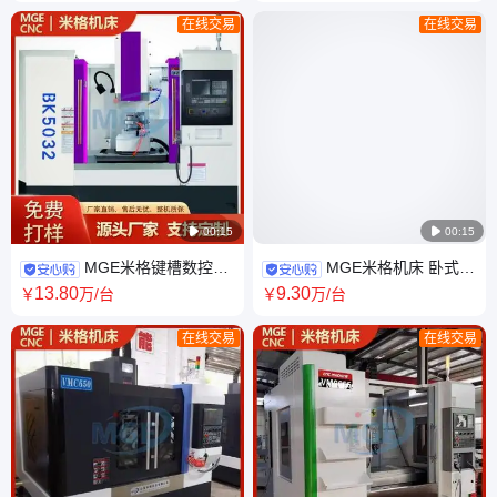
在线交易
在线交易

00:15

00:15
MGE米格键槽数控插
MGE米格机床 卧式普
床BK5020型 上门安装 优质
通铣床 X5040 采用矩形导轨 精
13
.80
9
.30
￥
万
/台
￥
万
/台
HT300铸铁
益求精 精细化
在线交易
在线交易