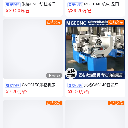
米格CNC 动柱龙门加
MGECNC机床 龙门加
工中心3018 适合多种材料加工
工中心4016 低转速大扭矩输出
39
.20
39
.20
￥
万
/台
￥
万
/台
布局合理
售后无忧
在线交易
在线交易

00:15

00:15
CNC6150米格机床数
米格CA6140普通车床
控车床生产厂家 加宽高稳定床
厂家 主轴通孔直径105规格可
7
.20
6
.00
￥
万
/台
￥
万
/台
身 一站式服务
定制 高强度铸铁
在线交易
在线交易