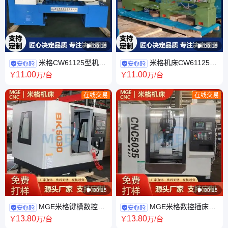

00:15

00:15
米格CW61125型机床
米格机床CW61125卧
卧式车床供应 出口可选 整体落
式车床厂家 控制形式人工 长度
11
.00
11
.00
￥
万
/台
￥
万
/台
地结构
1.5米 重切机
在线交易
在线交易

00:15

00:15
MGE米格键槽数控插
MGE米格数控插床
床BK5032型 支持按需定做 操
BK5032 精密选材 操作便捷 上
13
.80
13
.80
￥
万
/台
￥
万
/台
作方便一致性优
门调试安装 整机质保