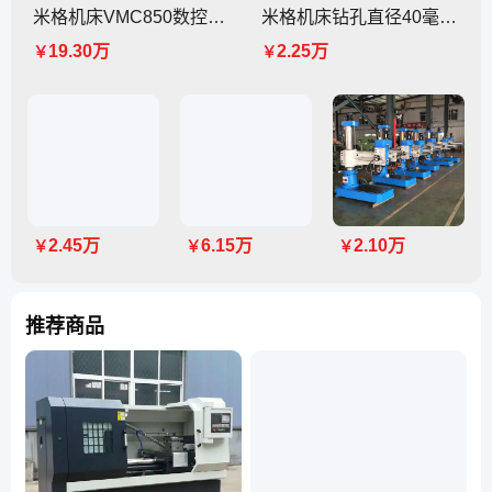
米格机床VMC850数控立式加工中心钻铣一体化 生产厂家
米格机床钻孔直径40毫米摇臂钻床Z3040-10 主轴行程200
19.30万
2.25万
￥
￥
2.45万
6.15万
2.10万
￥
￥
￥
推荐商品