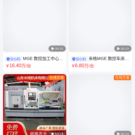

00:15

00:15
MGE 数控加工中心
米格MGE 数控车床
VMC1160 流线紧凑设计 人工
CK6150型 镶贴优质耐磨片 满
16
.40
6
.80
￥
万
/台
￥
万
/台
刮研
足高标准需求
在线交易
在线交易

00:15

00:15