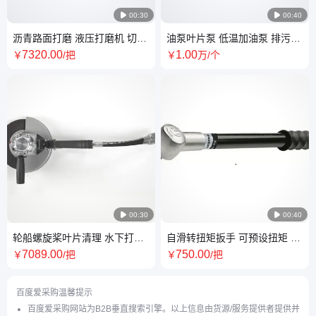

00:30

00:40
沥青路面打磨 液压打磨机 切割
油泵叶片泵 低温加油泵 排污自
机 转速5500rpm 市政维护
吸式滑片泵 alfonshaar
7320
.00
1
.00
￥
/把
￥
万
/个

00:30

00:40
轮船螺旋桨叶片清理 水下打磨
自滑转扭矩扳手 可预设扭矩 内
机 适用于潮湿环境 船体海生物
置棘轮功能 吉多瑞
7089
.00
750
.00
￥
/把
￥
/把
清理
百度爱采购温馨提示
百度爱采购网站为B2B垂直搜索引擎。以上信息由货源/服务提供者提供并