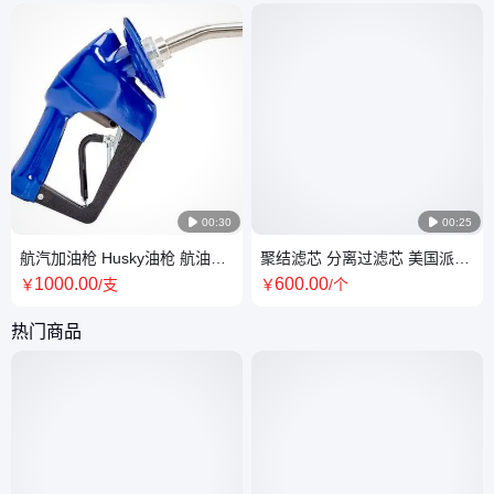

00:30

00:25
航汽加油枪 Husky油枪 航油软
聚结滤芯 分离过滤芯 美国派克
管 航空煤油 油气回收可低温配
Velcon燃油过滤器 航空航油滤
1000
.00
600
.00
￥
/支
￥
/个
置
筒
热门商品