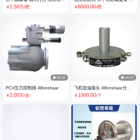
机 应用于打捞局
捞局船厂工具 专业水下切割机
1
.50
8000
.00
￥
万
/把
￥
/把

00:40

00:25
PCV压力控制阀 Alfonshaar 用
飞机加油接头 Alfonshaar分销
于压力流量调节和呆德曼控制
商 连接加油车 用于压力控制干
2
.00
1000
.00
￥
万
/台
￥
/个
断