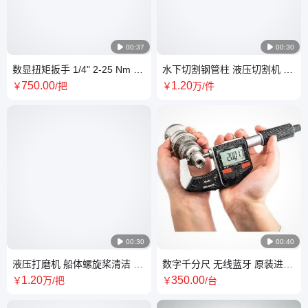

00:37

00:30
数显扭矩扳手 1/4" 2-25 Nm 无
水下切割钢管柱 液压切割机 打
线蓝牙扭力扳手 霍夫曼代理
捞救援 汉姆勒钢筋混凝土切割
750
.00
1
.20
￥
/把
￥
万
/件
锯

00:30

00:40
液压打磨机 船体螺旋桨清洁 水
数字千分尺 无线蓝牙 原装进口
下转速2200rpm 混凝土打磨
外径测量尺 品牌代理Hoffmann
1
.20
350
.00
￥
万
/把
￥
/台