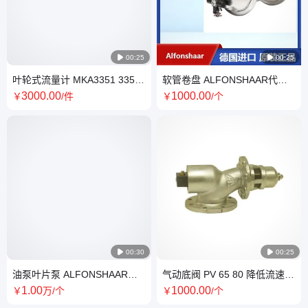

00:25

00:25
叶轮式流量计 MKA3351 3350
软管卷盘 ALFONSHAAR代理
2290 800 工业液体测量
商 用于加油车罐车上胶管卷盘
3000
.00
1000
.00
￥
/件
￥
/个
Alfonshaar
器

00:30

00:25
油泵叶片泵 ALFONSHAAR中
气动底阀 PV 65 80 降低流速
国总代 FPOG FPQ 输送矿物油
油气分离 alfonshaar截止阀
1
.00
1000
.00
￥
万
/个
￥
/个
产品或溶剂