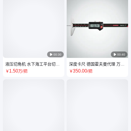

00:30

00:40
液压切角机 水下海工平台切割
深度卡尺 德国霍夫曼代理 万能
盘 金属材料管道 混凝土岩石切
游标卡尺 带数字显示
1
.50
350
.00
￥
万
/把
￥
/把
割