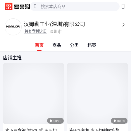
汉姆勒工业(深圳)有限公司

持有专利认证
深圳市
首页
商品
分类
档案
店铺主推

00:09

00:30
水下圆盘锯 潜水打捞 液压切割
液压切割机 水下切割螺旋浆 打