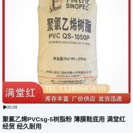
00:09

聚氯乙烯PVCsg-5树脂粉 薄膜鞋底用 满堂红
经贸 经久耐用