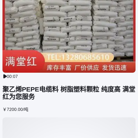
00:07

聚乙烯PEPE电缆料 树脂塑料颗粒 纯度高 满堂
红为您服务
￥
7200
.00
/吨