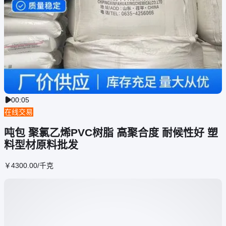
00:05

在线交易
吨包 聚氯乙烯PVC树脂 高聚合度 耐候性好 塑
料型材原料批发
￥
4300
.00
/千克