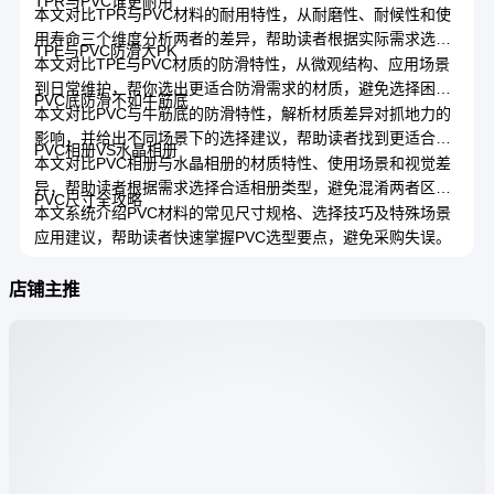
TPR与PVC谁更耐用
本文对比TPR与PVC材料的耐用特性，从耐磨性、耐候性和使
用寿命三个维度分析两者的差异，帮助读者根据实际需求选择
TPE与PVC防滑大PK
合适的材料。
本文对比TPE与PVC材质的防滑特性，从微观结构、应用场景
到日常维护，帮你选出更适合防滑需求的材质，避免选择困难
PVC底防滑不如牛筋底
症。
本文对比PVC与牛筋底的防滑特性，解析材质差异对抓地力的
影响，并给出不同场景下的选择建议，帮助读者找到更适合自
PVC相册VS水晶相册
己的鞋底材质。
本文对比PVC相册与水晶相册的材质特性、使用场景和视觉差
异，帮助读者根据需求选择合适相册类型，避免混淆两者区
PVC尺寸全攻略
别。
本文系统介绍PVC材料的常见尺寸规格、选择技巧及特殊场景
应用建议，帮助读者快速掌握PVC选型要点，避免采购失误。
店铺主推