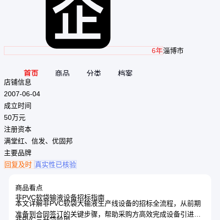
6年
淄博市
首页
商品
分类
档案
店铺信息
2007-06-04
成立时间
50万元
注册资本
满堂红、信发、优固邦
主要品牌
回复及时
真实性已核验
商品看点
非PVC软袋输液设备招标指南
本文详解非PVC软袋大输液生产线设备的招标全流程，从前期
准备到合同签订的关键步骤，帮助采购方高效完成设备引进，
非PVC三升袋妙用