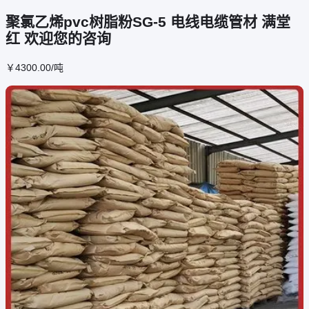
聚氯乙烯pvc树脂粉SG-5 电线电缆管材 满堂
红 欢迎您的咨询
￥
4300
.00
/吨