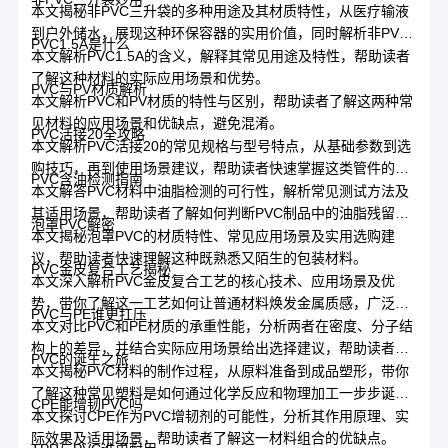
避开常见误区。
本文揭秘非PVC三升袋的多种用途及其材质特性，从医疗输液
到户外储水，展现这种环保容器的实用价值，同时解析非PVC
PVC1.5A是什么
软袋与传统材料的区别。
本文解析PVC1.5A的含义，解释其常见用途及特性，帮助读者
了解这种材料的实际应用场景和优势。
PVC与PV材质解析
本文解析PVC和PV材质的特性与区别，帮助读者了解这两种常
见材料的应用场景和优缺点，避免混淆。
PVC活接20全攻略
本文解析PVC活接20的常见规格与型号特点，从基础参数到选
购技巧，再到使用场景建议，帮助读者快速掌握这类管件的核
PVC含油检测指南
心知识。
本文解答PVC材料中油脂检测的可行性，解析常见测试方法及
其适用场景，帮助读者了解如何判断PVC制品中的油脂残留问
泡罩PVC解密
题。
本文揭秘泡罩PVC的材质特性、常见应用场景及实用选购建
议，帮助读者快速理解这种既熟悉又陌生的包装材料。
PVC金皮复合工艺揭秘
本文深入解析PVC金皮复合工艺的核心技术、应用场景及优
势，带你了解这一工艺如何让普通材料焕发金属质感，广泛应
PVC与PE谁更扛压
用于家居、装饰等领域。
本文对比PVC和PE材质的承重性能，分析两者在密度、分子结
构上的差异，并结合实际应用场景给出选择建议，帮助读者根
PVC的诞生之旅
据需求合理选材。
本文揭秘PVC材料的制作过程，从原料准备到成品塑形，带你
了解这种常见塑料是如何通过化学反应和物理加工一步步诞生
CPE能增韧PVC吗
的。
本文探讨CPE作为PVC增韧剂的可能性，分析其作用原理、实
际效果及适用场景，帮助读者了解这一材料组合的优缺点。