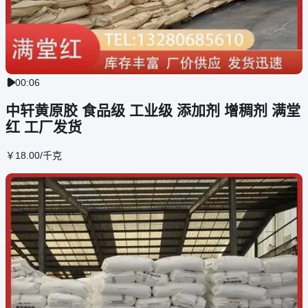
00:06

中轩黄原胶 食品级 工业级 添加剂 增稠剂 满堂
红 工厂发货
￥
18
.00
/千克