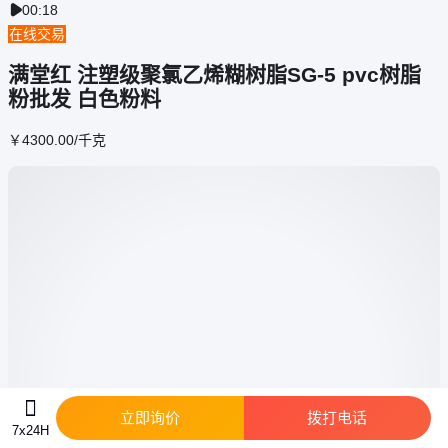
00:18

在线交易
满堂红 注塑级聚氯乙烯糊树脂SG-5 pvc树脂
粉批发 白色粉料
￥
4300
.00
/千克
立即询价
拨打电话
7x24H