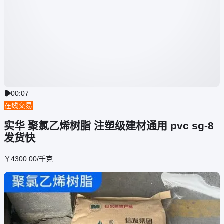
00:07

在线交易
实华 聚氯乙烯树脂 注塑级建材通用 pvc sg-8
发货快
￥
4300
.00
/千克