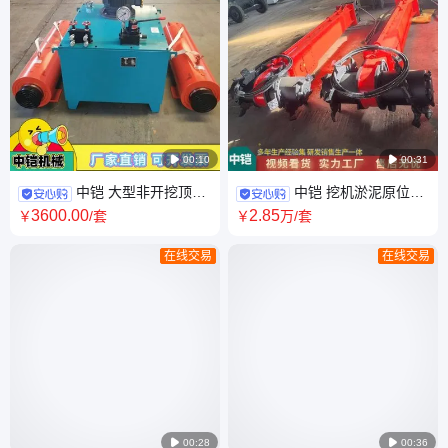

00:10

00:31
中铠 大型非开挖顶管
中铠 挖机淤泥原位固
机 口径单杠水泥顶管设备
化搅拌头 建筑施工污泥清除
3600
.00
2
.85
￥
/套
￥
万
/套
在线交易
在线交易

00:28

00:36