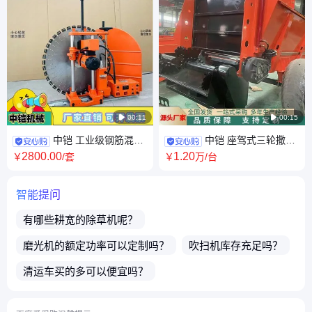

00:11

00:15
中铠 工业级钢筋混凝
中铠 座驾式三轮撒粪
土切墙机 水泥墙壁开洞机厂家
车 干湿两用农田大棚抛肥撒肥
2800
.00
1
.20
￥
/套
￥
万
/台
车
智能提问
有哪些耕宽的
除草机
呢？
磨光机
的额定功率可以定制吗？
吹扫机
库存充足吗？
清运车
买的多可以便宜吗？
切杆机
买的多可以便宜吗？
产品都能外省发货吗？