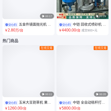

00:17

00:29
五金件镜面抛光机 高
中铠 回收式喷砂机 可
效表面效果均匀光亮无死角 螺
循环使用 一体式喷砂除锈设备
2
.80
4400
.00
￥
万
/台
￥
/台
成交900+元
旋翻滚研磨机
热门商品
在线交易
在线交易

00:11

00:35
玉米大豆割草机 果园
中铠 全自动秸秆打捆
除草机 简易微耕灭草机中铠厂
机 饲草打捆包草机 养牛草打包
1260
.00
5800
.00
￥
/台
￥
/台