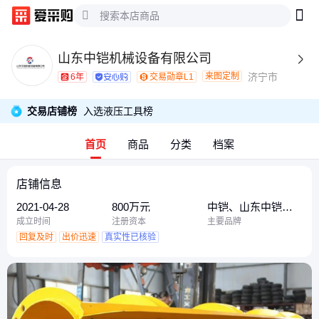
山东中铠机械设备有限公司

来图定制
济宁市
6年
交易勋章L1
交易店铺榜
入选液压工具
榜
首页
商品
分类
档案
店铺信息
2021-04-28
800万元
中铠、山东中铠、
茂辰
成立时间
注册资本
主要品牌
回复及时
出价迅速
真实性已核验