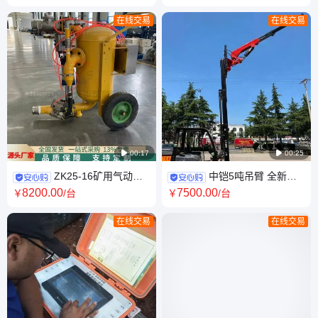
家
机
在线交易
在线交易

00:17

00:25
ZK25-16矿用气动清
中铠5吨吊臂 全新叉
淤排污泵煤泥抽送及输送清淤
车飞臂吊 ZK-30伸缩臂式折臂
8200
.00
7500
.00
￥
/台
￥
/台
泵
吊
在线交易
在线交易