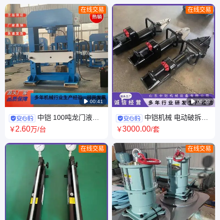
具、标准件、五金产品等
在线交易
在线交易
机械设备的生产与销售。
公司的经营目标“专业资
格,打造品牌”，公司的经
营宗旨信赖价格”。中铠
公司在机械领域拥有人
才、资源、网络、规榄

00:41

00:23
中铠 100吨龙门液压
中铠机械 电动破拆工
机 空调支架成型油压机 压力机
具组救援液压开门器分体式抢
2
.60
3000
.00
￥
万
/台
￥
/套
险救援破门器
在线交易
在线交易