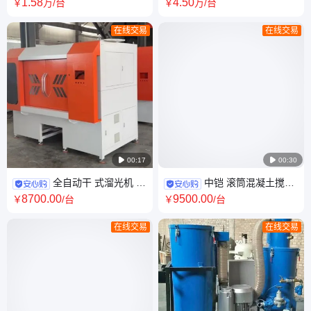
机 伸缩臂遥控履带吊 油电两用
机 机载式桥梁凿毛器 可定制
1
.58
4
.50
￥
万
/台
￥
万
/台
在线交易
在线交易

00:17

00:30
全自动干 式溜光机 干
中铠 滚筒混凝土搅拌
式颗粒分格溜光 机 五金工具小
机 移动式水泥搅拌拖泵 柴油搅
8700
.00
9500
.00
￥
/台
￥
/台
件研磨机
拌设备
在线交易
在线交易