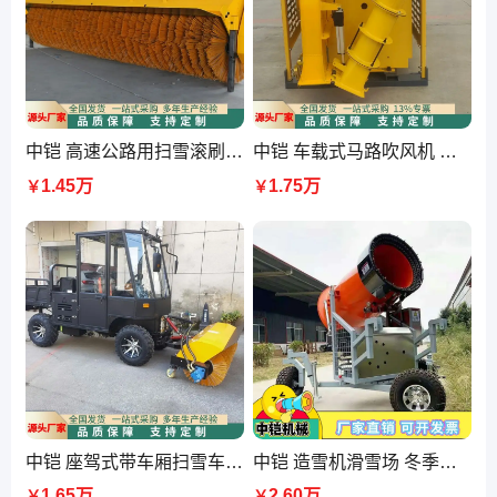
中铠 高速公路用扫雪滚刷机 清雪前进式推雪滚刷一体机
中铠 车载式马路吹风机 道路养护吹石子落叶碎石
1.45万
1.75万
￥
￥
中铠 座驾式带车厢扫雪车 前置式滚刷扫雪机 大面积
中铠 造雪机滑雪场 冬季戏雪乐园人工小型制雪机
1.65万
2.60万
￥
￥