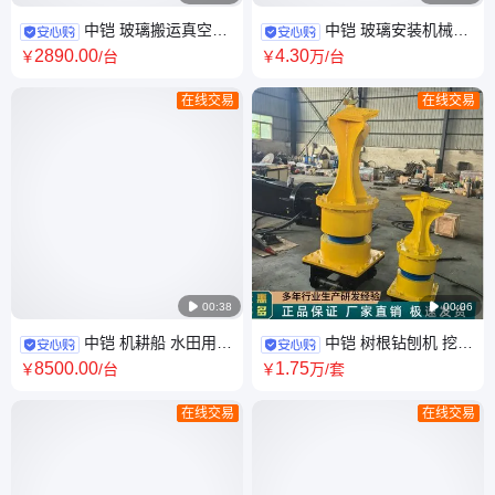
中铠 玻璃搬运真空吸
中铠 玻璃安装机械手
吊机 建筑工地大盘吊 全电动安
板材运输电动玻璃吸盘车
2890
.00
4
.30
￥
/台
￥
万
/台
装吸盘吸吊 机
在线交易
在线交易

00:38

00:06
中铠 机耕船 水田用带
中铠 树根钻刨机 挖掘
后退档位船耕机 打田机耕田机
机树根清理机 树墩刨根机
8500
.00
1
.75
￥
/台
￥
万
/套
在线交易
在线交易