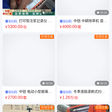

01:04

00:30
打印型注浆记录仪 便
中铠 中耕除草机 苗间
捷式智能注浆测试仪 水泥砂浆
垄间清除杂草的机器 旋耕刀
5300
.00
4000
.00
￥
/台
￥
/套
记录仪器
在线交易
在线交易

00:35

00:15
中铠 电动小型玻璃吸
冬季道路滚刷式扫雪
盘 可翻转90° 高空玻璃吊装神
机中铠尼龙钢丝滚刷积雪清扫
2700
.00
1
.26
￥
/套
￥
万
/台
器
车
在线交易
在线交易