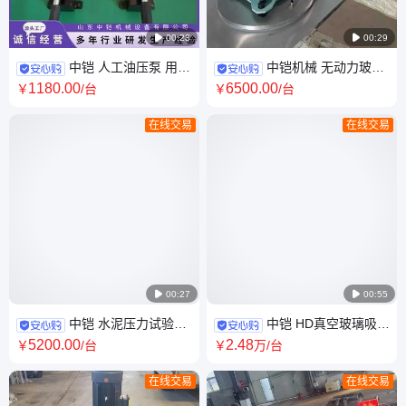

00:23

00:29
中铠 人工油压泵 用途
中铠机械 无动力玻璃
多液压泵 超高压手动压力泵
吸盘 玻璃幕墙搬运安装机械 单
1180
.00
6500
.00
￥
/台
￥
/台
盘多盘规格齐全
在线交易
在线交易

00:27

00:55
中铠 水泥压力试验机
中铠 HD真空玻璃吸盘
水泥胶沙强度抗压抗折检测设
车 加重型玻璃升高搬运车 翻转
5200
.00
2
.48
￥
/台
￥
万
/台
备
旋转
在线交易
在线交易