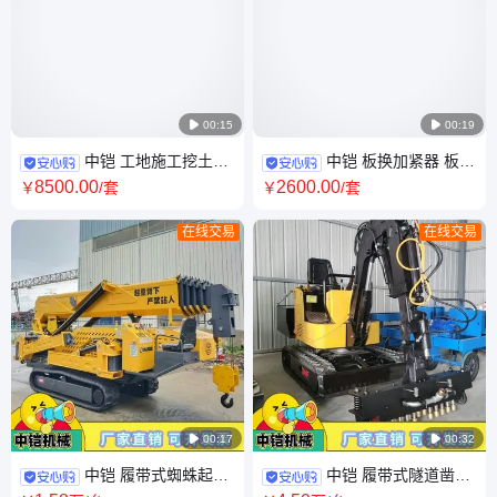

00:15

00:19
中铠 工地施工挖土方
中铠 板换加紧器 板式
孔钻 18T挖机改方形孔螺旋钻
换热器拆装工具 40吨一拖四
8500
.00
2600
.00
￥
/套
￥
/套
在线交易
在线交易

00:17

00:32
中铠 履带式蜘蛛起重
中铠 履带式隧道凿毛