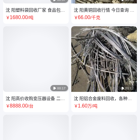
沈 阳塑料袋回收厂家 食品包装
沈 阳黄铜回收行情 今日查询 电
材料收购 常年采购 量大自提
缆铜收购电话 免费上门自提
1680
.00
66
.00
￥
/吨
￥
/千克

00:17

01:12
沈 阳高价收购变压器设备 二手
沈 阳铝合金废料回收，各种铝
变压器回收 自带车辆运输一站
件铝导线收购 绿色行动从我做
8888
.00
1
.60
￥
/台
￥
万
/吨
式收购
起