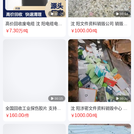

00:15

00:14
高价回收废电缆 沈 阳电缆电线
沈 阳文件资料销毁公司 销毁过
收购厂家 工地线缆清理
程严谨 操作透明 全程监控更放
7
.30
1000
.00
￥
万
/吨
￥
/吨
心

00:15

00:20
全国回收工业探伤胶片 支持物
沈 阳涉密文件资料销毁中心 流
流快递发货 诚信经营放心合作
程清晰 全程专人专车负责 实时
160
.00
1000
.00
￥
/件
￥
/吨
监销