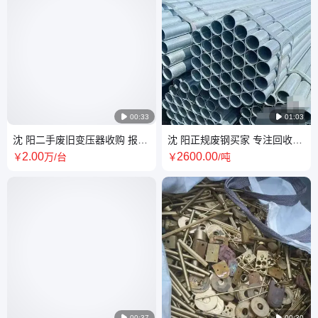

00:33

01:03
沈 阳二手废旧变压器收购 报废
沈 阳正规废钢买家 专注回收钢
电气设备回收厂家
管 铁板 钢筋废料 整体打包现金
2
.00
2600
.00
￥
万
/台
￥
/吨
收购

00:37

00:30