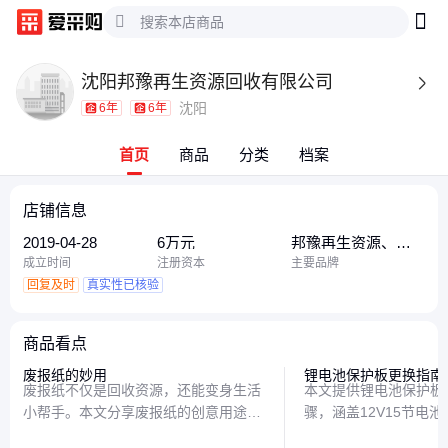
沈阳邦豫再生资源回收有限公司

沈阳
6年
6年
首页
商品
分类
档案
店铺信息
2019-04-28
6万元
邦豫再生资源、邦
豫、邦豫物资回
成立时间
注册资本
主要品牌
收、文件资料销毁
回复及时
真实性已核验
商品看点
废报纸的妙用
锂电池保护板更换指南
废报纸不仅是回收资源，还能变身生活
本文提供锂电池保护板
小帮手。本文分享废报纸的创意用途，
骤，涵盖12V15节电
从家居清洁到手工DIY，让旧报纸焕发
项，从工具准备到安全