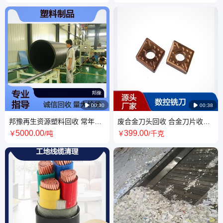

00:30

00:38
邦豫再生资源塑料回收 常年收
废合金刀头回收 合金刀片收购
购各类塑料制品 PE管材管道采
商家 数控铣刀高价采购 全款上
5000
.00
399
.00
￥
/吨
￥
/千克
购厂家
门取货