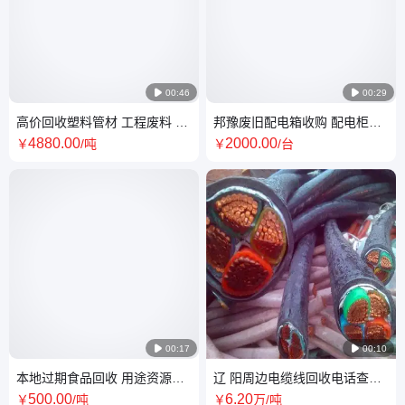

00:46

00:29
高价回收塑料管材 工程废料 专
邦豫废旧配电箱收购 配电柜拆
业团队分拣处理，免费提供清
除运输回收再利用服务 高价评
4880
.00
2000
.00
￥
/吨
￥
/台
运服务
估

00:17

00:10
本地过期食品回收 用途资源再
辽 阳周边电缆线回收电话查看
利用 支持上门 方便快捷
高低压电缆收购大量高价
500
.00
6
.20
￥
/吨
￥
万
/吨