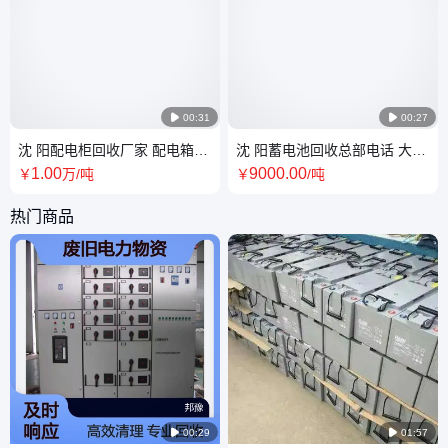

00:31

00:27
沈 阳配电柜回收厂家 配电箱电
沈 阳蓄电池回收总部电话 大量
控柜收购 电气开关柜采购商
电池电瓶收购 快速上门自行提
1
.00
9000
.00
￥
万
/吨
￥
/吨
货
热门商品

00:29

01:57