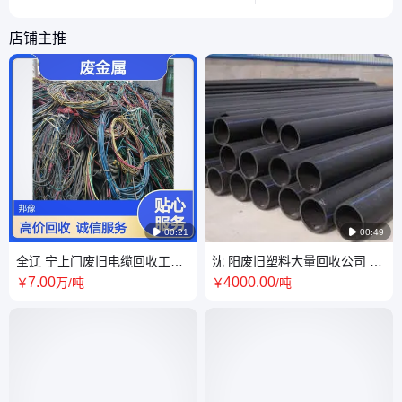
新生。
轻松完成更换任务。
店铺主推

00:21

00:49
全辽 宁上门废旧电缆回收工厂
沈 阳废旧塑料大量回收公司 PE
废金属再利用 报废电线铜铝收
管材管道长年收购 货多上门自
7
.00
4000
.00
￥
万
/吨
￥
/吨
购电话
提