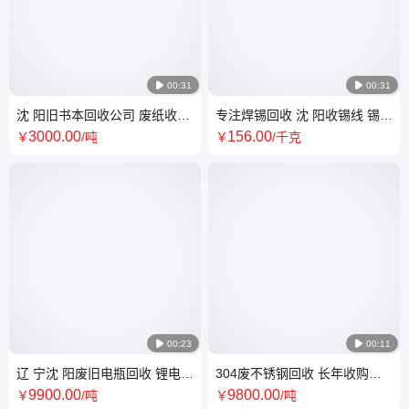

00:31

00:31
沈 阳旧书本回收公司 废纸收购
专注焊锡回收 沈 阳收锡线 锡条
价大涨 大量采购各种报纸
无铅锡 锡渣收购厂家
3000
.00
156
.00
￥
/吨
￥
/千克

00:23

00:11
辽 宁沈 阳废旧电瓶回收 锂电池
304废不锈钢回收 长年收购白
收购厂家 长期大量蓄电池采购
钢电话 上门自提现款交易
9900
.00
9800
.00
￥
/吨
￥
/吨