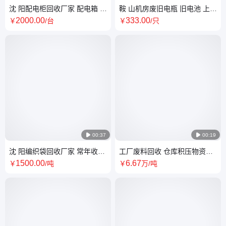
沈 阳配电柜回收厂家 配电箱 开
鞍 山机房废旧电瓶 旧电池 上门
关柜收购厂家 废旧电力物资清
回收 UPS蓄电池收购 自行拆卸
2000
.00
333
.00
￥
/台
￥
/只
理

00:37

00:19
沈 阳编织袋回收厂家 常年收新
工厂废料回收 仓库积压物资清
旧吨袋 各种塑料袋子收购
场收购 电子产品 自动化设备全
1500
.00
6
.67
￥
/吨
￥
万
/吨
收