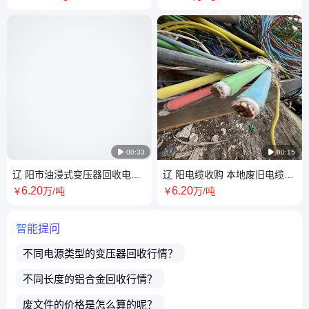

00:33

00:15
辽 阳市油浸式变压器回收电话
辽 阳电缆收购 本地废旧电缆线
号码 干式箱变收购拆除厂家
回收商家 实力大厂 即时估价
6
.20
6
.20
￥
万
/吨
￥
万
/吨
智能提问
不同电源类型的
变压器
回收行情？
不同长度的
铝合金
回收行情？
废文件
的价格是怎么算的呢？