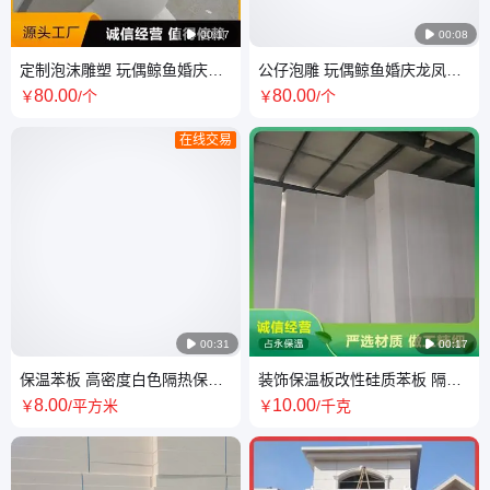

00:17

00:08
定制泡沫雕塑 玩偶鲸鱼婚庆龙
公仔泡雕 玩偶鲸鱼婚庆龙凤泡
凤泡雕 手工锻造摆设置景
雕定制 环保雅观
80
.00
80
.00
￥
/个
￥
/个
在线交易

00:31

00:17
保温苯板 高密度白色隔热保温
装饰保温板改性硅质苯板 隔火
板 厂家批量供应
阻潮耐腐蚀材质好 一站式采购
8
.00
10
.00
￥
/平方米
￥
/千克