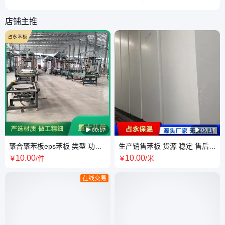
议，帮助用户充分发挥设备性能。
量。
店铺主推

00:17

00:17
聚合聚苯板eps苯板 类型 功能
生产销售苯板 货源 稳定 售后
材料 外墙防火耐寒 厂家批发
及时响应 性能稳定 现货批发
10
.00
10
.00
￥
/件
￥
/米
在线交易