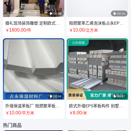

00:04

00:14
婚礼现场装饰雕塑 定制欧式中
阻燃聚苯乙烯泡沫板占永EPS
式婚庆浮雕装饰造型
板生产 保温板 苯板生产单位
1600
.00
10
.00
￥
/件
￥
/立方米

00:04

00:17
外墙保温苯板厂 阻燃聚苯板保
欧式外墙EPS苯板构件 别墅外
温板 批量供应现货库存
墙装饰造型构件厂 快速发货
10
.00
8
.00
￥
/平方米
￥
/米
热门商品