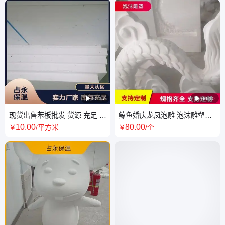

00:17

00:10
现货出售苯板批发 货源 充足 使
鲸鱼婚庆龙凤泡雕 泡沫雕塑定
用范围 建筑保温 保温防火 环保
制 源头厂家品质可靠
10
.00
80
.00
￥
/平方米
￥
/个
原料