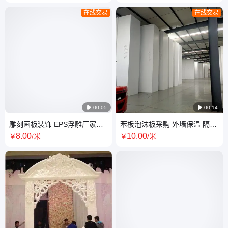
在线交易
在线交易

00:05

00:14
雕刻画板装饰 EPS浮雕厂家定
苯板泡沫板采购 外墙保温 隔热
制 款式多样 安装方便
板可按需定制品质保证
8
.00
10
.00
￥
/米
￥
/米