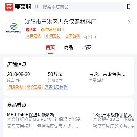
沈阳市于洪区占永保温材料厂

6年
交易勋章L1
来样定做
来图定制
包工包料
沈阳市
首页
商品
档案
店铺信息
2010-08-30
50万元
占永、占永保温材
料厂、占永保温材
成立时间
注册资本
主要品牌
料
回复及时
出价迅速
真实性已核验
商品看点
MB-FD40H保温功能解析
18公斤苯板能铺多大
本文详细介绍MB-FD40H的保温功能设
本文解析18公斤苯板
置与实用技巧，包括温度调节方式、节
密度与厚度的关系，并
能模式特点以及不同场景下的使用建
的铺设建议，帮助读者