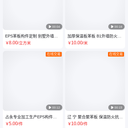

00:04

00:16
EPS苯板构件定制 别墅外墙装
加厚保温板苯板 B1外墙防火耐
饰造型构件厂成品线条
寒高密度保 温 板
8
.00
10
.00
￥
/立方米
￥
/米
在线交易
在线交易

00:12

00:15
占永专业加工生产EPS构件线
辽 宁 聚合聚苯板 保温防火抗压
条 家装建材外墙装饰材料
现货 可大量批发
5
.00
10
.00
￥
/件
￥
/件