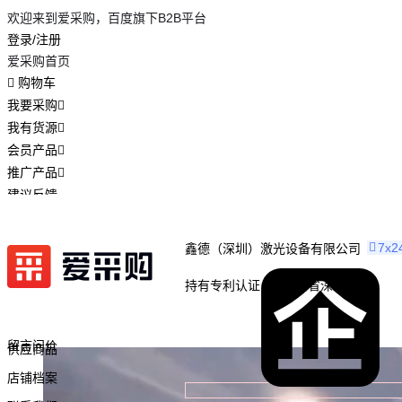
欢迎来到爱采购，百度旗下B2B平台
登录/注册
爱采购首页
购物车
我要采购
我有货源
会员产品
推广产品
建议反馈
注册开店
7x2
鑫德（深圳）激光设备有限公司
持有专利认证
广东省深圳市
店铺首页
留言问价
供应商品
店铺档案