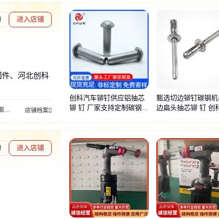
询
进入店铺
度核验
固件、河北创科
创科汽车铆钉供应铝抽芯
甄选切边铆钉碳钢机
铆 钉 厂家支持定制碳钢非
边扁头抽芯铆 钉 创
胀螺丝
国标销轴
异型销轴
氧化发黑
六角螺栓
螺栓螺丝
非标销轴
连轴螺栓
店铺档案
标件
保证
询
进入店铺
度核验