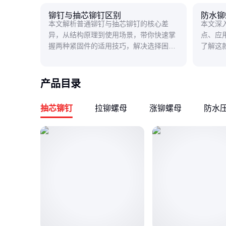
铆钉与抽芯铆钉区别
防水铆
本文解析普通铆钉与抽芯铆钉的核心差
本文深
异，从结构原理到使用场景，带你快速掌
点、应
握两种紧固件的适用技巧，解决选择困
了解这
惑。
产品目录
抽芯铆钉
拉铆螺母
涨铆螺母
防水