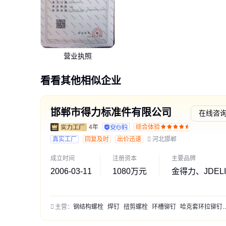
营业执照
看看其他相似企业
邯郸市得力标准件有限公司
在线咨
4年
综合体验
通过深
真实工厂
回复及时
出价迅速
河北邯郸
成立时间
注册资本
主要品牌
2006-03-11
1080万元
金得力、JDEL
主营：
钢结构螺栓
焊钉
扭剪螺栓
环槽铆钉
哈克套环拉铆钉