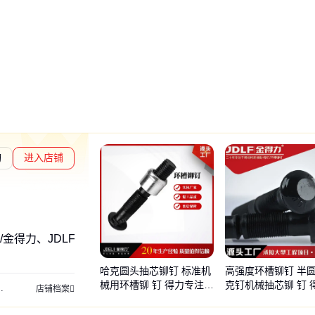
询
进入店铺
度核验
I/金得力、JDLF/金得力、得力
哈克圆头抽芯铆钉 标准机
高强度环槽铆钉 半
械用环槽铆 钉 得力专注生
克钉机械抽芯铆 钉 
桥梁焊钉
扭剪型螺栓
大六角螺栓
圆柱头焊钉
栓钉
钢结构扭剪螺丝
剪力钉
大
店铺档案
产
线咨询