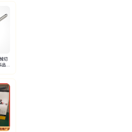
械切
科品质
创科销轴
镀锌销轴
靠背螺栓
轮黑靠背
圆柱销轴
压缩弹簧
打孔销轴
镀锌倒角