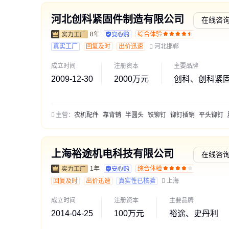
河北创科紧固件制造有限公司
在线咨
8年
综合体验
通过深
真实工厂
回复及时
出价迅速
河北邯郸
成立时间
注册资本
主要品牌
2009-12-30
2000万元
创科、创科紧
主营：
农机配件
靠背销
半圆头
铁铆钉
铆钉插销
平头铆钉
膨
上海裕途机电科技有限公司
在线咨
1年
综合体验
通过深
回复及时
出价迅速
真实性已核验
上海
成立时间
注册资本
主要品牌
2014-04-25
100万元
裕途、史丹利