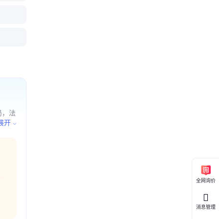
锈钢、
 锐宇达五
用-抗磨损
局，法
动工具
展开
装材料
全网询价
消息管理