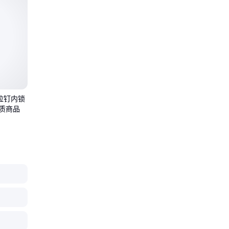
拉钉内锁
优质商品