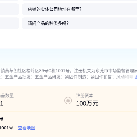
店铺的实体公司地址在哪里？
钢封闭拉钉
帽沿灯笼烤
笼烤漆拉钉
圆头抽芯铆钉 烤漆彩铝灯笼拉钉
抽芯铆钉 圆头半不锈钢拉钉 锐宇
圆头双鼓全不锈钢、不
铆钉厂家 海马拉钉彩锌
命长
质
欢迎前来选
锐宇达五金制品 多年专业生产经
达五金制品 规格多样
铁、铝抽芯铆钉 经久耐
金制品 规格多样 可定制
请问产品的种类多吗？
验
0
0
.18
.15
0
0
.24
.39
￥
￥
￥
￥
黄草朗社区楼岭区89号C栋1001号，注册机关为东莞市市场监督管理
造；五金产品批发；五金产品研发；紧固件制造；紧固件销售；风动和电
表销售；试验机销售；塑料制品销售；橡胶制品制造；橡胶制品销售；包
（除依法须经批准的项目外，凭营业执照依法自主开展经营活动）
商品数量
注册资本
1
100万元
母
001号
查看地图