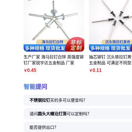
生产厂家 海马拉钉白锌 高强度铆
抽芯铆钉 沉头铁拉钉黑
钉厂家锐宇达五金制品 厂家
五金制品 可满足不同型
0
.45
0
.11
￥
￥
智能提问
不锈钢拉钉
买的多可以便宜吗？
请问
圆头大帽沿灯笼
可以定制吗？
能否提供出口？