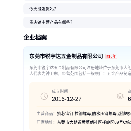
今天能发货吗？
铆钉厂 圆头大帽铝拉钉 锐宇达五
抽芯铆钉厂家 圆头铝拉钉金色烤
铆钉厂家 圆头铁拉钉 锐宇达五金
封闭型铆钉 圆头不锈
铆钉生产厂家 圆头大
铆钉 圆头大帽沿铝灯
金制品 供应拉钉
漆 现货免费送货
制品 技术先进-专业生产
锐宇达五金制品 使用寿
漆拉钉 高端产品质量优
锐宇达五金制品 产品 
贵店铺主营产品有哪些？
购
0
0
0
.09
.08
.06
0
0
0
.23
.25
.32
￥
￥
￥
￥
￥
￥
企业档案
东莞市锐宇达五金制品有限公司
6年
东莞市锐宇达五金制品有限公司注册地址位于东莞市大朗镇
人代表为钟卫琳，经营范围包括一般项目：五金产品制
制造；金属工具制造；金属制日用品制造；电工仪器仪
及制品销售；电线、电缆经营；非金属矿及制品销售。
成立时间
2016-12-27
6
主营商品：
抽芯铆钉;拉铆螺母;防水压铆螺母;涨铆螺
厂家地址：
东莞市大朗镇黄草朗社区楼岭区89号C栋1