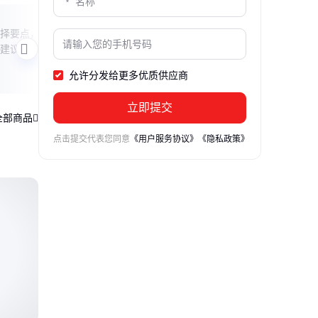
抽芯铆钉BR1尺寸揭秘
徒手
择要点，
本文解答抽芯铆钉BR1的直径参数，解析
本文
建议，帮
其常见应用场景与选型要点，并分享使用
的实
时的注意事项，帮助读者全面了解这一紧
节，
允许分发给更多优质供应商
固件的特性。
维修
立即提交
全部商品
点击提交代表您同意
《用户服务协议》
《隐私政策》