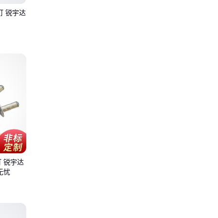
钉 锐宇达
 锐宇达
无忧