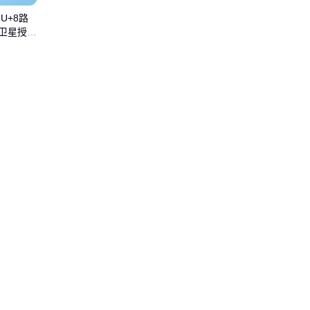
2U+8路
卫星授时