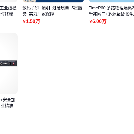
+工业级稳
数码子钟_透明_过硬质量_5星服
TimeP60 多路物理隔离
授时终端
务_实力厂家保障
千兆网口+多源互备北斗
服务器
1
.50
万
6
.00
万
￥
￥
备+安全加
行业精准协