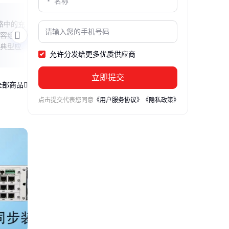
喂鱼时间指南
授时
路中的充
本文解答何时喂鱼最合适，分析不同情况
本文
容组合公
下的喂食策略，包括季节、水温、鱼种等
类型
典型应用
因素，帮助鱼友科学喂养，避免过度投喂
并分
允许分发给更多优质供应商
或饥饿问题。
全面
立即提交
全部商品
点击提交代表您同意
《用户服务协议》
《隐私政策》