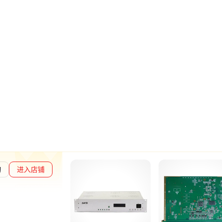
询
进入店铺
章L1
通过深度核验