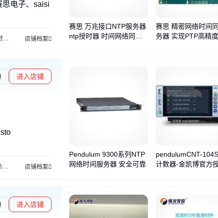
思电子、saisi
赛思 万兆接口NTP服务器
赛思 精密网络时间
ntp授时器 时间网络同步
务器 实现PTP高精
系统
授时安全防护装置
原子钟
授时板卡
店铺档案
装置
系统
询
进入店铺
to
Pendulum 9300系列NTP
pendulumCNT-10
网络时间服务器 安全可靠
计数器-金凯博官方
载
示波器
功率半导体测试系统
罗氏线圈
电流探头
示波器探头
电池模拟器
吉
店铺档案
理原厂一站式采购
询
进入店铺