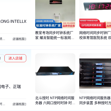
ONG INTELLIGENCE、耀龙智能、耀龙智能YAOLONGINTELL
教室考场同步时钟系统厂
网络时间同步时钟厂
家 耀龙智能统一标准网络
校体育馆医院系统 
统
售检票系统
电视转播系统
场馆运营系统
信息发布及查询系统
水下救生系统
店铺档案
时间时钟
购
询
进入店铺
瑞电子、正瑞
北斗授时 NTP网络时间服
NTP网络时间服务器
务器 六网口授时时钟 时间
同步装置 多种授时
务器
网络授时服务器
电缆测温
电缆接头测温
光纤测温系统
卫星同步时钟
店铺档案
同步装置
选 正瑞ZRBG1000