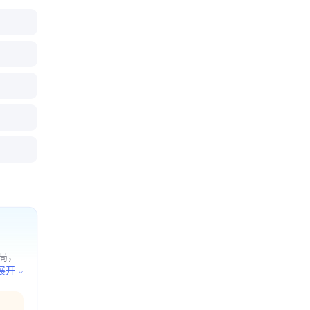
局，
服务；
展开
进出
批准的