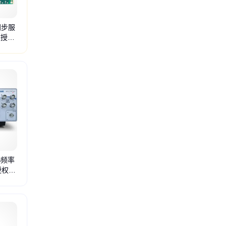
同步服
度授时
4S频率
授权代
时利源表
柔性电流探头