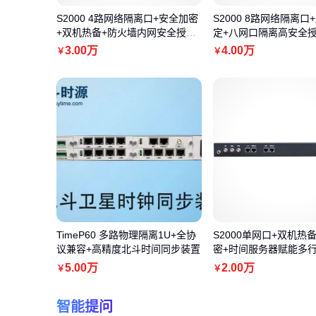
S2000 4路网络隔离口+安全加密
S2000 8路网络隔离口
+双机热备+防火墙内网安全授时
定+八网口隔离高安全
设备
3
.00
万
4
.00
万
￥
￥
TimeP60 多路物理隔离1U+全协
S2000单网口+双机热
议兼容+高精度北斗时间同步装置
密+时间服务器赋能多
同
5
.00
万
2
.00
万
￥
￥
智能提问