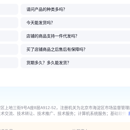
请问产品的种类多吗？
今天能发货吗？
店铺的商品支持一件代发吗？
买了店铺商品之后售后有保障吗？
货期多久？多久能发货？
上地三街9号A座8层A912-52，注册机关为北京市海淀区市场监督管理
技术交流、技术转让、技术推广、技术服务；计算机系统服务；基础软件
产品、计算机、软件及辅助设备、电子产品、通讯设备、仪器仪表；技术
择经营项目，开展经营活动；依法须经批准的项目，经相关部门批准后依