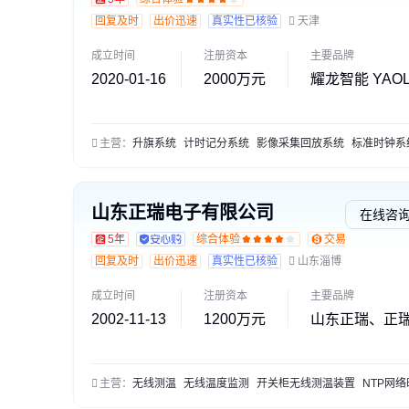
回复及时
出价迅速
真实性已核验
天津
成立时间
注册资本
主要品牌
2020-01-16
2000万元
耀龙智能 YAOL
主营：
升旗系统
计时记分系统
影像采集回放系统
标准时钟系
山东正瑞电子有限公司
在线咨
5年
综合体验
交易勋章L1
回复及时
出价迅速
真实性已核验
山东淄博
成立时间
注册资本
主要品牌
2002-11-13
1200万元
山东正瑞、正
主营：
无线测温
无线温度监测
开关柜无线测温装置
NTP网络时间服