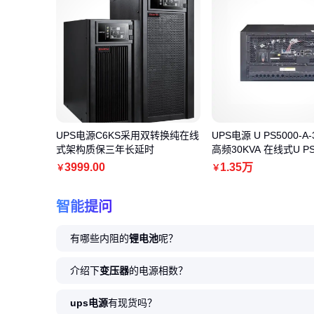
UPS电源C6KS采用双转换纯在线
UPS电源 U PS5000-A-
式架构质保三年长延时
高频30KVA 在线式U 
3999
.00
1
.35
万
￥
￥
智能提问
有哪些内阻的
锂电池
呢？
介绍下
变压器
的电源相数？
ups电源
有现货吗？