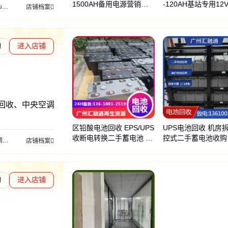
1500AH备用电源营销中
-120AH基站专用12V
源
科华ups电源
科士达ups电源
华为ups电源
店铺档案
心
H
询
进入店铺
回收、中央空调回收
区铅酸电池回收 EPS/UPS
UPS电池回收 机房
收断电转换二手蓄电池 电
控式二手蓄电池收购
收
钢结构回收
变压器回收
旧电缆回收
发电机回收
铝合金回收
灭火器回收
店铺档案
站旧电池组
酸电池处理加工
询
进入店铺
度核验