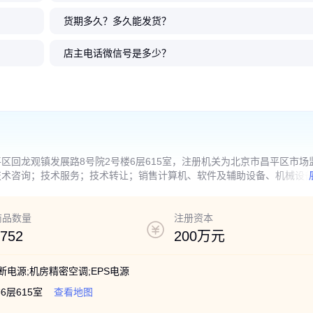
货期多久？多久能发货？
S不间断电源
S稳压滤波
A纯在线式
A/16KW
2V38AH
松下蓄电池LC-P12100ST免维护
台达UPS电源 N2K UPS不间断电
UPS电源维修免维护蓄电池安全
兴隆盛世 城堡系列C12
在线断电延时3C20KS 20
理士LEOCH蓄电池DJM1
理士DJM12100（12V1
台达 EH UPS 三进单出, 1
滤波
保
储能系列12V100AH直流屏UPS,
-225 不间断电源 实力雄厚
源 在线式ups 2KVA/1.6KW 长机
更换安装除尘续保
S电源续航8小时12-200
备UPS电源12V65AH
阀控密封式铅酸免维护
0 kVA可靠保护质保三年
店主电话微信号是多少？
EPS配套
池
790
999
1750
999
.00
.00
.00
.00
7
450
650
9998
.90
.00
.00
万
.00
￥
￥
￥
￥
￥
￥
￥
￥
区回龙观镇发展路8号院2号楼6层615室，注册机关为北京市昌平区市场
技术咨询；技术服务；技术转让；销售计算机、软件及辅助设备、机械设
项目，开展经营活动；依法须经批准的项目，经相关部门批准后依批准的
的经营活动。）
商品数量
注册资本
752
200万元
间断电源;机房精密空调;EPS电源
层615室
查看地图