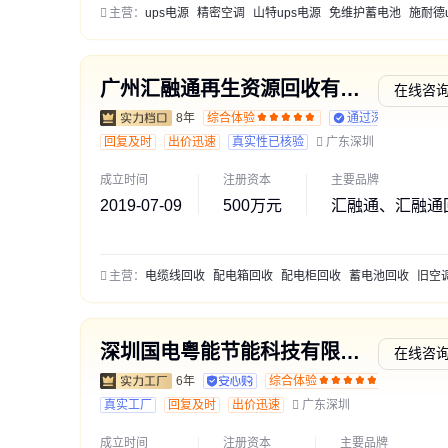
主营：
ups电源
精密空调
山特ups电源
免维护蓄电池
施耐德ups电
广州汇融通再生资源回收有限公司
在线咨
8年
综合体验
通过深度核验
回复及时
出价迅速
真实性已核验
广东深圳
成立时间
注册资本
主要品牌
2019-07-09
500万元
汇融通、汇融通
主营：
电缆线回收
配电箱回收
配电柜回收
蓄电池回收
旧空调回
深圳国电粤能节能科技有限公司
在线咨
6年
综合体验
通过深
真实工厂
回复及时
出价迅速
广东深圳
成立时间
注册资本
主要品牌