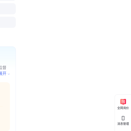
KVA UP
265S后
00AH）
0/15/2
AH蓄电
蓄电池
监督
备、电
展开
内容开
全网询价
消息管理