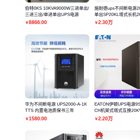
伯特0KS 10KVA9000W三进单出/
施耐德ups不间断电源20
三进三出/单进单出UPS电源
单出SP20KL塔式长机20
KW
8866
.00
2
.30
万
￥
￥
华为不间断电源 UPS2000-A-1K
EATON伊顿UPS电源9S
TTS 内置电池质保书三年
CH机架式塔式互换20KV
长效机
1580
.00
2
.20
万
￥
￥