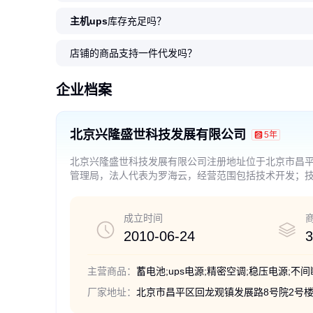
主机ups
库存充足吗？
伯特UPS不间断电源 C1KS-3C31
施耐德UPS电源SPM6KL 6KVA
ups电源 C6KS 不间断电源6KVA/
圣阳蓄电池SP12-100 阀控密封
台达UPS电源N3K 3KVA/2400W
3C10KS/8000WUP
伯特UPS电源3C 15K
科华YTG系列1-10KV
台达GES-EH20K 20KV
理士蓄电池DJM1238S 1
20KS 纯在线式UPS电源质保三
单进单出不间断电源5400W
4800W 在线式长延时三年质保
式铅酸电池12V100AH/20HR
电脑机房服务器用 医疗设备用
质保三年0秒转换稳压
0秒转换在线式 三年质
UPS不间断电源0转换
三进单出稳压UPS电源
UPS电源 直流屏 通信
店铺的商品支持一件代发吗？
年
3999
3999
8688
630
2699
.00
.00
.00
.00
.00
1
6800
120
1
320
.23
.45
.00
.00
万
万
.00
￥
￥
￥
￥
￥
￥
￥
￥
￥
￥
企业档案
北京兴隆盛世科技发展有限公司
5年
北京兴隆盛世科技发展有限公司注册地址位于北京市昌平
管理局，法人代表为罗海云，经营范围包括技术开发；
子产品、日用品、文具用品。（企业依法自主选择经营
展经营活动；不得从事本市产业政策禁止和限制类项目
成立时间
2010-06-24
3
主营商品：
蓄电池;ups电源;精密空调;稳压电源;不
厂家地址：
北京市昌平区回龙观镇发展路8号院2号楼6