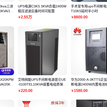
kva三进
UPS电源C3KS 3KVA负载2400W
手术室专用ups不间断电
KVA/18
稳压滤波后备时间可配置
T10KS延时半小时
2
.55
万
8600
.00
￥
￥
X20KPM
艾特网能UPS不间断电源昆仑UE
华为2000-A-3KTTS
A/20KW
-0100TEL10KVA接蓄电组质保三
断电源2400W内置电池
年
220
.00
1580
.00
￥
￥