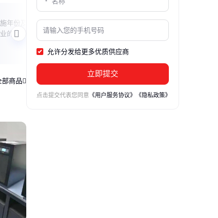
关键过程≠关键设备
蓄电
施年份及
本文解析关键过程与关键设备的本质区
本文生动
业的发展
别，通过生产流程实例说明二者如何协同
Ah 
作用，并给出识别核心要素的实用方法，
到实
允许分发给更多优质供应商
帮助读者建立系统化认知。
的核
立即提交
全部商品
点击提交代表您同意
《用户服务协议》
《隐私政策》