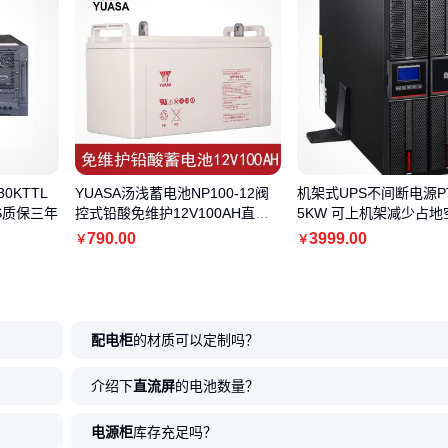
30KTTL
YUASA汤浅蓄电池NP100-12阀
机架式UPS不间断电源PT1
PS质保三年
控式铅酸免维护12V100AH直流
5KW 可上机架减少占地
屏UPS电源
790
.00
3999
.00
￥
￥
配电柜
的材质可以定制吗？
介绍下
直流屏
的电池数量？
电源柜
库存充足吗？