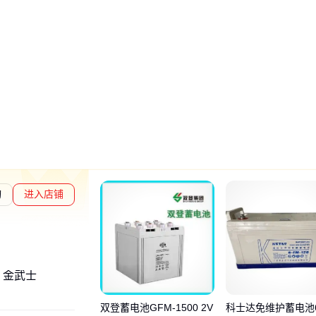
询
进入店铺
交易勋章L2
通过深度核验
、金武士
双登蓄电池GFM-1500 2V
科士达免维护蓄电池6