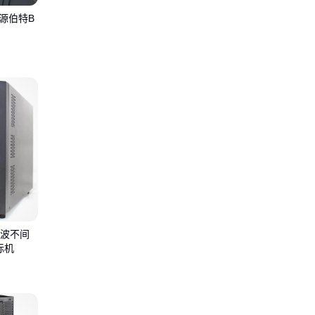
源伯特B
正弦波不间
标机