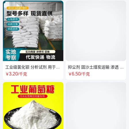
工业级氯化钡 分析试剂 用于金
抑尘剂 固沙土煤炭运输 渗透 固
属热处理 软水剂
沙宝防水涂料 超意兴化工
3
.20
6
.50
￥
/千克
￥
/千克