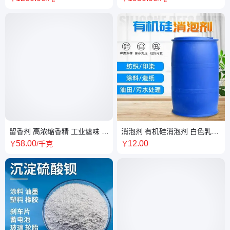
留香剂 高浓缩香精 工业遮味 日
消泡剂 有机硅消泡剂 白色乳液
化香精 超意兴化工
工业污水处理 泡沫消除剂
58
.00
12
.00
￥
/千克
￥