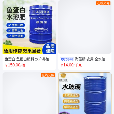
在线交易
鱼蛋白 鱼蛋白肥料 水产养殖 营
海藻精 农用 全水溶叶
养液 液体肥
面肥用 生根壮苗膨果 抗病 提高
150
.00
14
.00
￥
/桶
￥
/千克
发芽率
在线交易