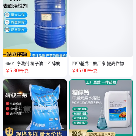
6501 净洗剂 椰子油二乙醇酰胺
四甲基戊二酸厂家 提高作物的
表面活性剂 织物洗涤去污洗涤
产量品质四甲基戊二酸
5
.80
45
.00
￥
/千克
￥
/千克
剂