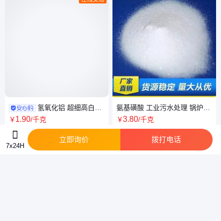
氢氧化铝 超细高白高
氨基磺酸 工业污水处理 锅炉除
含量 橡胶塑料 工业级用 25kg
垢剂 定色剂 固体粉末
1
.90
3
.80
￥
/千克
￥
/千克
立即询价
拨打电话
7x24H
智能提问
闪锈剂
库存充足吗？
油酸皂
库存充足吗？
请问
调味品
可以定制吗？
请问产品的种类多吗？
能否提供出口？
请问店家是生产厂家吗？
店铺的实体公司地址在哪里？