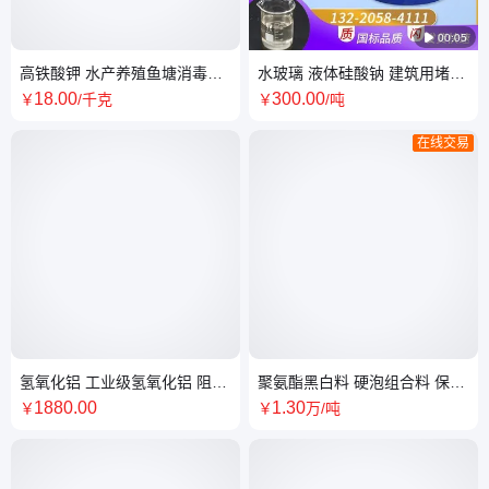

00:05
高铁酸钾 水产养殖鱼塘消毒除
水玻璃 液体硅酸钠 建筑用堵漏
臭改底 水处理 除臭调水净水
剂 泡花碱 无色透明液体
18
.00
300
.00
￥
/千克
￥
/吨
在线交易
氢氧化铝 工业级氢氧化铝 阻燃
聚氨酯黑白料 硬泡组合料 保温
剂 填料剂
隔热材料 含量标准国标
1880
.00
1
.30
￥
￥
万
/吨