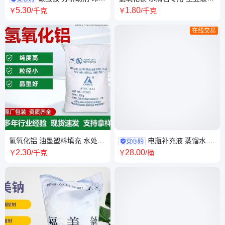
助剂 工业级 国标含量 白色粉末
燃剂 苛性镁石 超意兴化工
5
.30
1
.80
￥
/千克
￥
/千克
在线交易
氢氧化铝 油墨塑料填充 水处理
电瓶补充液 蒸馏水 电
用 橡胶塑料用 高活性
解液 分析试剂实验室用 工业级
2
.30
28
.00
￥
/千克
￥
/桶