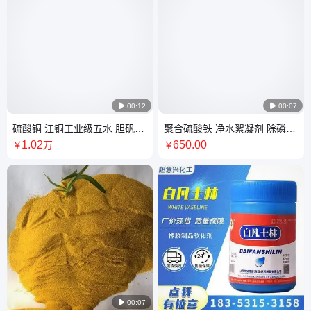

00:12

00:07
硫酸铜 江铜工业级五水 胆矾
聚合硫酸铁 净水絮凝剂 除磷剂
98%含量 水产养殖
污水处理 供应
1
.02
650
.00
￥
万
￥

00:07