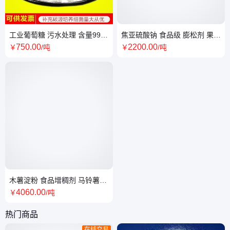
工业葡萄糖 污水处理 含量99%
焦亚硫酸钠 食品级 膨松剂 果蔬
培菌专用 碱水缓凝剂
防腐漂白剂 添加剂抗氧剂 96.5
750
.00
2200
.00
￥
/吨
￥
/吨
含量
木薯淀粉 食品增稠剂 马铃薯淀
粉 变形淀粉
4060
.00
￥
/吨
热门商品
在线交易