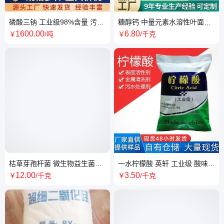
磷酸三钠 工业级98%含量 污水
糖醇钙 中量元素水溶性叶面肥
处理 清洗剂 洗涤剂 锅炉除垢剂
流体螯合钙 喷施滴灌农作物营
1600
.00
6
.80
￥
/吨
￥
/千克
养剂
枯草芽孢杆菌 微生物益生菌
一水柠檬酸 英轩 工业级 酸味调
99%含量 农用有机肥 EM菌肥
节剂 水处理 金属清洗 除垢剂
12
.00
3
.50
￥
/千克
￥
/千克