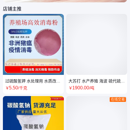
店铺主推
过硫酸氢钾 水处理用 水质改良
大苏打 水产养殖 海波 硫代硫酸
剂 鱼塘水产养殖 增氧改底片
盐 工业级晶体颗粒高含量
5
.50
1900
.00
￥
/千克
￥
/吨
在线交易