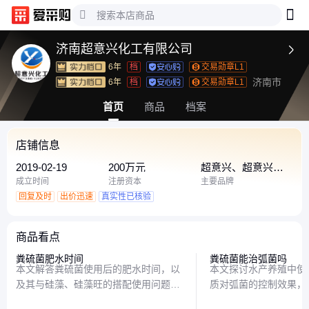
济南超意兴化工有限公司

6年
档
交易勋章L1
济南市
6年
档
交易勋章L1
首页
商品
档案
店铺信息
2019-02-19
200万元
超意兴、超意兴化
工、工业葡萄糖
成立时间
注册资本
主要品牌
回复及时
出价迅速
真实性已核验
商品看点
粪硫菌肥水时间
粪硫菌能治弧菌吗
本文解答粪硫菌使用后的肥水时间，以
本文探讨水产养殖中使
及其与硅藻、硅藻旺的搭配使用问题，
质对弧菌的控制效果，
帮助用户科学使用粪硫菌提升水质管理
理、实际应用中的注意