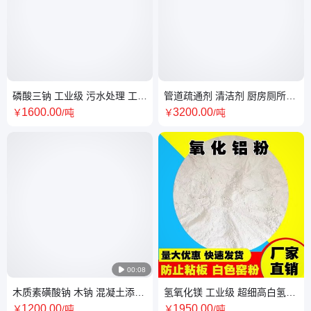
磷酸三钠 工业级 污水处理 工业
管道疏通剂 清洁剂 厨房厕所马
清洗剂 锅炉除垢剂
桶下水道除臭除味 疏通粉 去油
1600
.00
3200
.00
￥
/吨
￥
/吨
污

00:08
木质素磺酸钠 木钠 混凝土添加
氢氧化镁 工业级 超细高白氢氧
剂 工业减水剂 超意兴化工
化镁 阻燃剂 仿玉粉
1200
.00
1950
.00
￥
/吨
￥
/吨