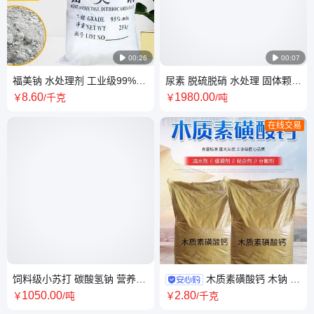

00:26

00:07
福美钠 水处理剂 工业级99%含
尿素 脱硫脱硝 水处理 固体颗粒
量 重金属离子沉淀剂
化肥复合肥 大颗粒晶体
8
.60
1980
.00
￥
/千克
￥
/吨
在线交易
饲料级小苏打 碳酸氢钠 营养添
木质素磺酸钙 木钠 分
加剂 补充矿物质预混合复合肥
散剂工业级 混凝土减水剂
1050
.00
2
.80
￥
/吨
￥
/千克
料