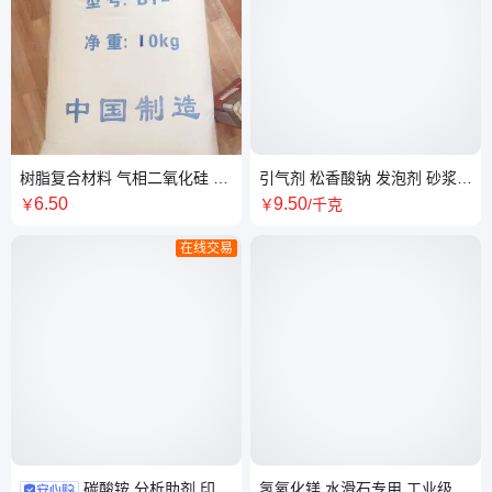
树脂复合材料 气相二氧化硅 M-
引气剂 松香酸钠 发泡剂 砂浆混
5 卡波特M-5 气相白碳黑 沉淀
凝土添加 建筑用 表面活性
6
.50
9
.50
￥
￥
/千克
法二氧化硅 白炭黑
在线交易
碳酸铵 分析助剂 印染
氢氧化镁 水滑石专用 工业级阻