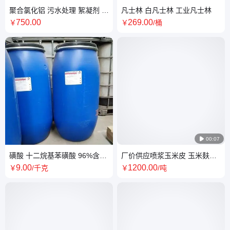
聚合氯化铝 污水处理 絮凝剂 工
凡士林 白凡士林 工业凡士林
业级聚合氯化铝
750
.00
269
.00
￥
￥
/桶

00:07
磺酸 十二烷基苯磺酸 96%含量
厂价供应喷浆玉米皮 玉米麸皮
洗涤原料 洗衣液洗洁精 表面活
喷浆玉米纤维 粗蛋白
9
.00
1200
.00
￥
/千克
￥
/吨
性剂