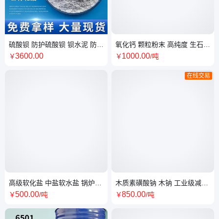
硫酸钡 防护硫酸钡 钡水泥 防辐
氧化钙 颗粒粉末 高纯度 生石灰
射砂 防护涂料 铅水泥
水产养殖 污水处理 干燥剂
3600
.00
1000
.00
￥
￥
/吨
在线交易
高级软化盐 中盐软水盐 锅炉软
木质素磺酸钠 木钠 工业级减水
化水质 批发零售
剂 混凝土添加剂 分散剂 缓蚀阻
500
.00
850
.00
￥
/吨
￥
/吨
垢