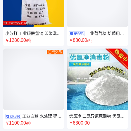
小苏打 工业碳酸氢钠 印染洗涤
工业葡萄糖 培菌用碳
助剂 污水处理 缓冲剂
源 污水处理 99%含量 国标工业
1280
.00
880
.00
￥
/吨
￥
/吨
级
在线交易
工业白糖 水处理 建筑
优氯净 二氯异氰尿酸钠 优氯净
添加 缓凝剂 减水剂 水质改进
价格 净水剂
1100
.00
6300
.00
￥
/吨
￥
国标含量