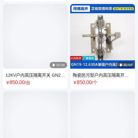
避雷器
紫铜

00:06

00:06
12KV户内高压隔离开关 GN22-
陶瓷防污型户内高压隔离开关
10/1000户外开关实力商家供货
GN19单极隔离户外开关
850
.00
850
.00
￥
/台
￥
/个