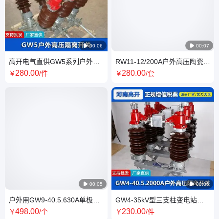

00:06

00:07
高开电气直供GW5系列户外隔
RW11-12/200A户外高压陶瓷跌
离开关 GN2户内隔 离开关供货
落式熔断器 保险丝熔断
280
.00
280
.00
￥
/件
￥
/套
商

00:05

00:05
户外用GW9-40.5.630A单极式
GW4-35kV型三支柱变电站户
高压隔离开关供货 高 压熔断器
外高压隔离开关 10KV常规柱上
498
.00
230
.00
￥
/个
￥
/件