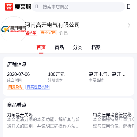
河南高开电气有限公司

来图定制
许昌
6年
首页
商品
分类
档案
店铺信息
2020-07-06
100万元
高开电气、高开、
高开电器、河南高
成立时间
注册资本
主要品牌
开电气、河南高开
回复及时
真实性已核验
商品看点
刀闸是开关吗
特高压穿墙套管揭秘
本文澄清刀闸的本质功能，解析其与普
本文揭秘特高压直流穿
通开关的区别，并说明正确操作方法。
理与应用价值，解析其
刀闸并非简单的开关装置，而是兼具隔
全穿越墙体，以及这项