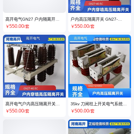
高开电气GN27 户内隔离开关
户内高压隔离开关 GN27-
操作简单源头厂家
40.5C/1250A 操作简单源头厂
550
.00
550
.00
￥
/套
￥
/套
家
高开电气户内高压隔离开关
35kv 刀闸柱上开关电气系统稳
GN27 10-12kv全国发货
定操作简单高开电气
550
.00
500
.00
￥
/套
￥
/套