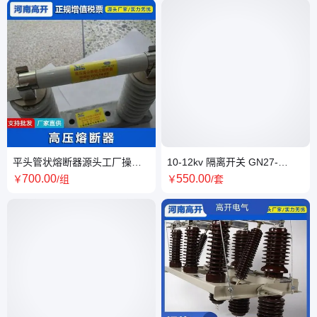
平头管状熔断器源头工厂操作
10-12kv 隔离开关 GN27-
简单全国发货高开电气
40.5C 操作简单源头厂家
700
.00
550
.00
￥
/组
￥
/套