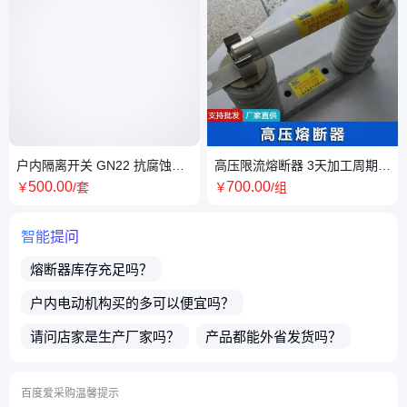
户内隔离开关 GN22 抗腐蚀操
高压限流熔断器 3天加工周期
作简单便捷高开电气
20kA耐受电流 广泛应用
500
.00
700
.00
￥
/套
￥
/组
智能提问
熔断器
库存充足吗？
户内电动机构
买的多可以便宜吗？
请问店家是生产厂家吗？
产品都能外省发货吗？
店铺的商品支持一件代发吗？
百度爱采购温馨提示
贵店铺主营产品有哪些？
请问店铺商品可以包邮吗？