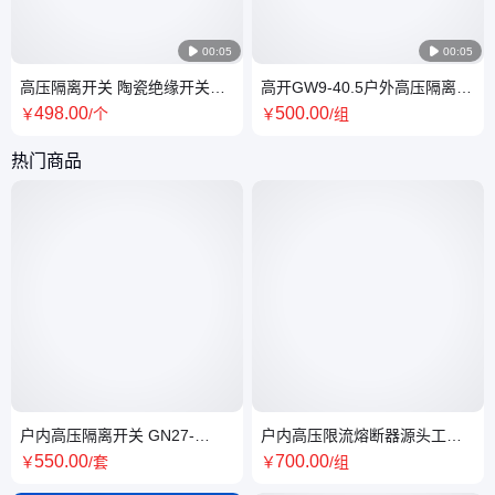

00:05

00:05
高压隔离开关 陶瓷绝缘开关供
高开GW9-40.5户外高压隔离开
货商 熔断式户外隔离刀闸
关 陶瓷绝缘子柜内刀闸
498
.00
500
.00
￥
/个
￥
/组
热门商品
户内高压隔离开关 GN27-
户内高压限流熔断器源头工厂
40.5C 操作简单全国发货
支持定制高开电气
550
.00
700
.00
￥
/套
￥
/组