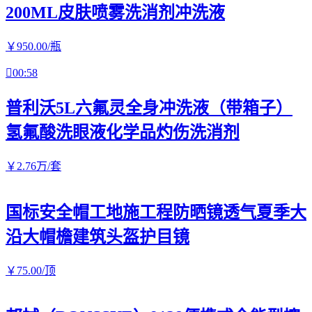
200ML皮肤喷雾洗消剂冲洗液
￥
950
.00
/瓶

00:58
普利沃5L六氟灵全身冲洗液（带箱子）
氢氟酸洗眼液化学品灼伤洗消剂
￥
2
.76
万
/套
国标安全帽工地施工程防晒镜透气夏季大
沿大帽檐建筑头盔护目镜
￥
75
.00
/顶