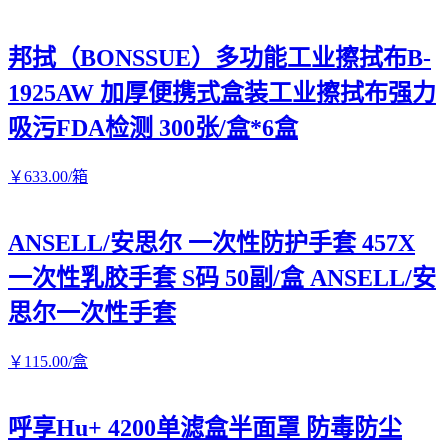
邦拭（BONSSUE）多功能工业擦拭布B-
1925AW 加厚便携式盒装工业擦拭布强力
吸污FDA检测 300张/盒*6盒
￥
633
.00
/箱
ANSELL/安思尔 一次性防护手套 457X
一次性乳胶手套 S码 50副/盒 ANSELL/安
思尔一次性手套
￥
115
.00
/盒
呼享Hu+ 4200单滤盒半面罩 防毒防尘