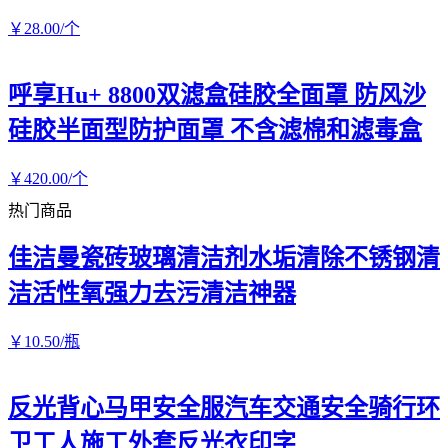
￥
28
.00
/个
呼享Hu+ 8800双滤盒硅胶全面罩 防风沙
硅胶半面型防护面罩 不含滤棉和滤毒盒
￥
420
.00
/个
热门商品
佳洁曼瓷砖玻璃清洁剂水垢清除不锈钢清
洁活性氧强力去污清洁神器
￥
10
.50
/瓶
反光背心马甲安全服汽车交通安全骑行环
卫工人施工外套反光衣印字