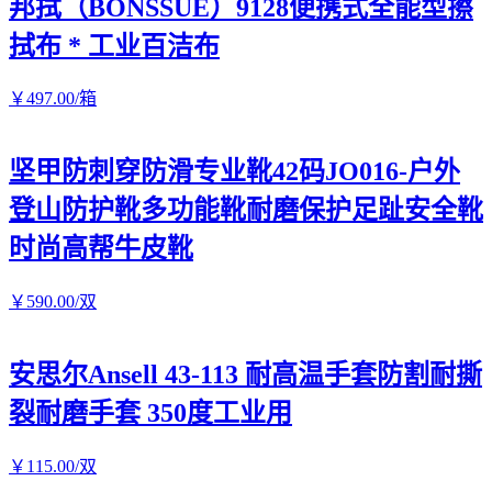
邦拭（BONSSUE）9128便携式全能型擦
拭布 * 工业百洁布
￥
497
.00
/箱
坚甲防刺穿防滑专业靴42码JO016-户外
登山防护靴多功能靴耐磨保护足趾安全靴
时尚高帮牛皮靴
￥
590
.00
/双
安思尔Ansell 43-113 耐高温手套防割耐撕
裂耐磨手套 350度工业用
￥
115
.00
/双