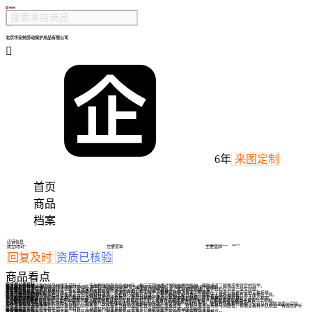
北京华安纳劳动保护用品有限公司

6年
来图定制
首页
商品
档案
店铺信息
2004-02-09
500万元
代尔塔、PIP、国产
成立时间
注册资本
主要品牌
回复及时
资质已核验
商品看点
橡皮擦材质揭秘
本文深入解析橡皮擦的常见材质及其特点，从传统橡胶到现代合成材料，揭示不同材质对擦除效果的影响，帮助读者了解橡皮擦背后的科学。
橡皮能粘塑料吗
本文解答了4B和2B橡皮是否能粘塑料的问题，解释了橡皮的成分特性与塑料的粘合原理，并提供了实用的替代方案。
橡皮擦后有色差咋整
磨砂塑料橡皮擦后出现色差让人头疼，本文提供三种实用解决方案：从清洁技巧到修复方法，再到预防措施，帮你轻松应对这一常见问题。
橡皮绝缘吗
本文探讨橡皮是否具有绝缘特性，分析其材质构成及实际应用中的表现，帮助读者理解橡皮在电气安全中的作用。
矿山防尘全攻略
本文系统介绍金属矿山地面与井下作业中的粉尘防控技术，从源头控制到个人防护，提供实用解决方案，帮助矿山工作者打造更安全的工作环境。
米色可塑橡皮DIY指南
本文详细介绍如何自制米色可塑橡皮，包括基础材料选择、染色技巧和塑形方法，提供两种粘土配方方案，帮助手工爱好者轻松打造专属橡皮工具。
硅胶口罩防尘指南
本文解析硅胶防尘口罩的特性与选购要点，从材质优势到适用场景，再到日常维护技巧，帮你全面了解这款防护装备的实用价值。
橡皮擦的进化史
本文追溯无柄橡皮擦的起源与发展，解析其设计特点与时代背景，并探讨为何现代橡皮擦多保留边框结构，带您重新认识这个日常文具的小秘密。
IP65防尘原理揭秘
本文解析IP65防护等级中防尘功能的实现原理，解释物理过滤与密封设计的区别，并探讨实际应用中的防护特点，帮助读者理解电子设备防尘机制。
PVC橡皮含邻苯吗
本文解答PVC橡皮是否含有邻苯二甲酸酯，喷酒精消毒后是否会迁移到纸上，以及消毒后的橡皮是否仍可使用，帮助读者安全使用文具。
长尾夹投石机DIY
用办公室常见的长尾夹制作迷你投石机，只需简单几步就能体验古代攻城器械的乐趣。本文详细介绍材料准备、组装技巧和发射原理，安全又有趣的桌面小实验。
泡沫滴漏能防尘防毒吗
本文探讨泡沫滴漏技术在防尘防毒领域的实际作用，分析其作为救助措施和技术措施的双重属性，并揭示其适用场景与局限性，帮助读者科学认识这一特殊防护手
段。
压缩橡皮什么样
本文揭秘压缩橡皮的独特外观与实用特性，从材质结构到使用场景，带你认识这款既能擦字又能减压的神奇文具。
橡皮怕热吗
本文探讨橡皮在高温环境下的表现，分析其材质特性、耐热极限及使用建议，帮助读者了解如何正确保管和使用橡皮。