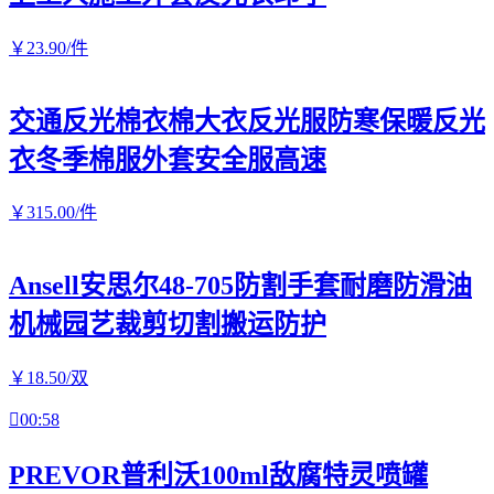
￥
23
.90
/件
交通反光棉衣棉大衣反光服防寒保暖反光
衣冬季棉服外套安全服高速
￥
315
.00
/件
Ansell安思尔48-705防割手套耐磨防滑油
机械园艺裁剪切割搬运防护
￥
18
.50
/双

00:58
PREVOR普利沃100ml敌腐特灵喷罐