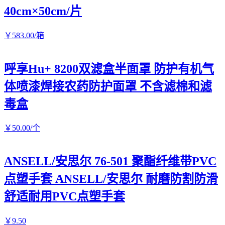
40cm×50cm/片
￥
583
.00
/箱
呼享Hu+ 8200双滤盒半面罩 防护有机气
体喷漆焊接农药防护面罩 不含滤棉和滤
毒盒
￥
50
.00
/个
ANSELL/安思尔 76-501 聚酯纤维带PVC
点塑手套 ANSELL/安思尔 耐磨防割防滑
舒适耐用PVC点塑手套
￥
9
.50