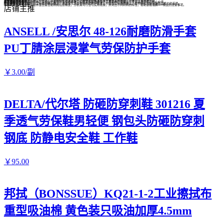
拉丝橡皮怎么塑白
本文揭秘拉丝橡皮变白的实用技巧，从材料特性到清洁保养，教你轻松解决橡皮发黄变脏的烦恼，让学习工具焕然一新。
滤网棉的网有何用
本文揭秘滤网棉中网的作用，从物理拦截到延长使用寿命，解析其多层功能设计，帮助用户理解这一常见过滤元件的核心价值。
防尘等级小百科
本文用生活化语言解析防尘等级的核心概念，通过常见场景说明不同防护需求，并给出实用选择建议，帮你轻松理解设备防尘能力的差异。
面粉能做拉丝橡皮吗
本文探讨面粉或淀粉与胶水混合是否能制成拉丝橡皮，分析其可行性与实际效果，并对比不同材料的特性，帮助读者理解DIY橡皮的注意事项。
店铺主推
ANSELL /安思尔 48-126耐磨防滑手套
PU丁腈涂层浸掌气劳保防护手套
￥
3
.00
/副
DELTA/代尔塔 防砸防穿刺鞋 301216 夏
季透气劳保鞋男轻便 钢包头防砸防穿刺
钢底 防静电安全鞋 工作鞋
￥
95
.00
邦拭（BONSSUE）KQ21-1-2工业擦拭布
重型吸油棉 黄色装只吸油加厚4.5mm