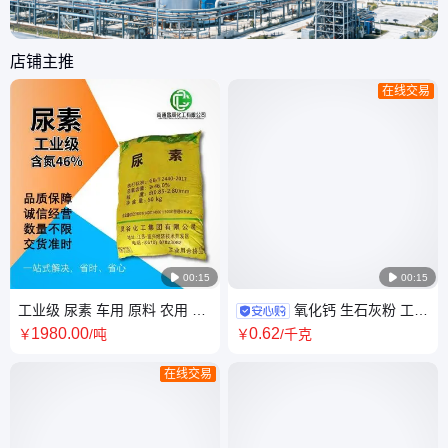
店铺主推
在线交易

00:15

00:15
工业级 尿素 车用 原料 农用 氮
氧化钙 生石灰粉 工业
肥 含氮46% 周边附近可送到
级 污水处理 脱硫脱硝 附近可送
1980
.00
0
.62
￥
/吨
￥
/千克
在线交易