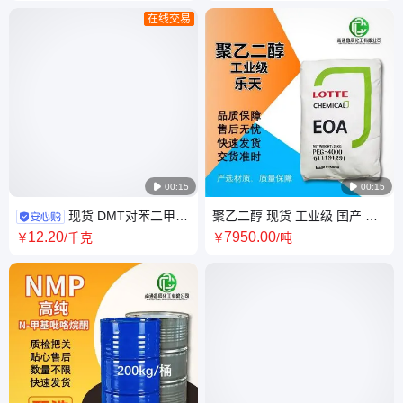
在线交易

00:15

00:15
现货 DMT对苯二甲酸
聚乙二醇 现货 工业级 国产 进
二甲酯 球状 进口 支持分包 拿
口 PEG 2000 4000 6000 乐天
12
.20
7950
.00
￥
/千克
￥
/吨
样 25Kg小包 韩国 SK
卫星 海石化