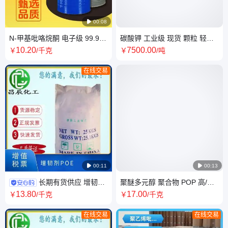

00:08
N-甲基吡咯烷酮 电子级 99.9%
碳酸钾 工业级 现货 颗粒 轻质
NMP 高纯 872-50-4 电子清洗
584-08-7 玻璃印染用途 添加剂
10
.20
7500
.00
￥
/千克
￥
/吨
在线交易

00:11

00:13
长期有货供应 增韧剂
聚醚多元醇 聚合物 POP 高/慢
POE 塑料 注塑级 进口 陶氏 可
回弹 软泡 硬泡 活性 可定制
13
.80
17
.00
￥
/千克
￥
/千克
送到
在线交易
在线交易