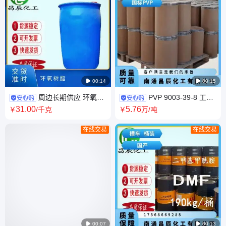

00:14

00:15
周边长期供应 环氧树
PVP 9003-39-8 工业
脂 E44 E42 E51 合成树脂 普货
级 聚乙烯吡咯烷酮 油墨助剂分
31
.00
5
.76
￥
/千克
￥
万
/吨
散作用
在线交易
在线交易

00:07

00:13