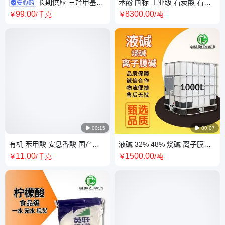
长期供应 三羟甲基氨
苯酚 国标 工业级 石炭酸 石油
基甲烷 氨丁三醇 Tris 生物缓冲
级 进口 国产 酚醛树脂类 酚醛
99
.00
8300
.00
￥
/千克
￥
/吨
剂 提供样品
胶

00:15

00:07
有机 苯甲酸 安息香酸 国产
液碱 32% 48% 烧碱 离子膜碱
Kalama 添加剂 工业级 食品级
货源足 检验合格卸货
11
.00
1500
.00
￥
/千克
￥
/吨
饲料级 防腐剂