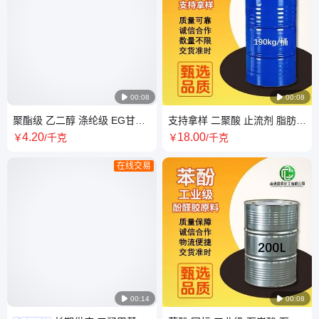

00:08

00:08
聚酯级 乙二醇 涤纶级 EG甘醇
支持拿样 二聚酸 止流剂 脂肪酸
防冻液原料 MEG 可分装107-
80% 98% 切削液 工业级
4
.20
18
.00
￥
/千克
￥
/千克
21-1
在线交易

00:14

00:08