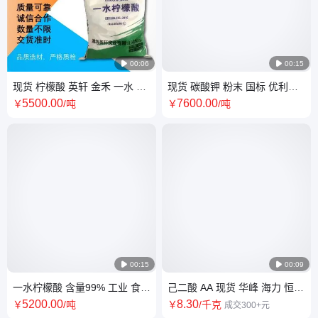

00:06

00:15
现货 柠檬酸 英轩 金禾 一水 无
现货 碳酸钾 粉末 国标 优利德
水 食品级 含量99% 生物菌种培
工业级 钾碱 添加剂 小包
5500
.00
7600
.00
￥
/吨
￥
/吨
养 锅炉除垢

00:15

00:09
一水柠檬酸 含量99% 工业 食品
己二酸 AA 现货 华峰 海力 恒力
级 水处理 25kg/袋 白色晶状粉
华鲁 三重结晶 99.55% 肥酸 提
5200
.00
8
.30
￥
/吨
￥
/千克
成交300+元
末
供样品 分包