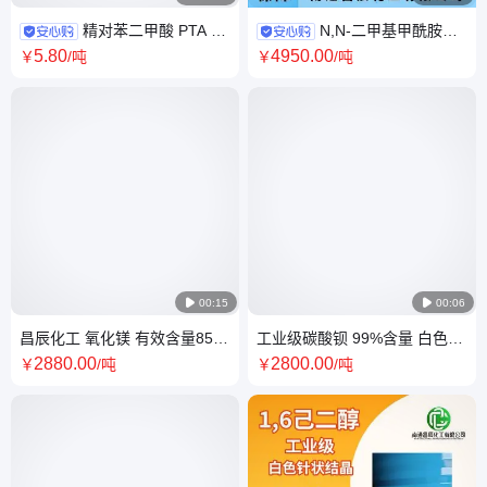
精对苯二甲酸 PTA 优
N,N-二甲基甲酰胺
级品 逸盛 恒力 港口现货 支持
DMF 工业级 散水工业溶剂 桶
5
.80
4950
.00
￥
/吨
￥
/吨
拿样分包
装 可拼车

00:15

00:06
昌辰化工 氧化镁 有效含量85%
工业级碳酸钡 99%含量 白色粉
制备陶瓷原料包装规格多
末 50包装规格 513-77-9
2880
.00
2800
.00
￥
/吨
￥
/吨