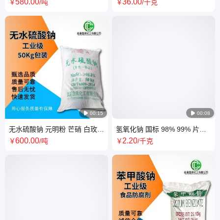
石灰 消石灰 工业级 路建用
晶或白色粉末 国标 离子化合物
580
.00
36
.00
￥
/吨
￥
/千克

00:15

00:08
无水硫酸钠 元明粉 芒硝 白玫
氢氧化钠 国标 98% 99% 片碱
南风 明珠 工业级 98% 99%
苛性钠 工业级 纺织印染助剂 无
600
.00
2
.20
￥
/吨
￥
/千克
50Kg包装
水处理