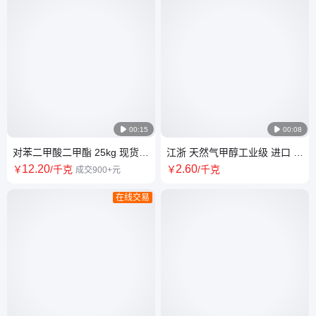

00:15

00:08
对苯二甲酸二甲酯 25kg 现货
江浙 天然气甲醇工业级 进口 燃
球状 DMT 韩国SK 900kg 合成
料 67-56-1 散水 桶装 周边拼车
12
.20
2
.60
￥
/千克
￥
/千克
成交900+元
聚酯纤维 华东
在线交易