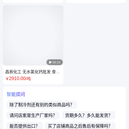
酸、烷

00:15
昌辰化工 无水氯化钙批发 食品
防腐剂25kg包装用途广泛
2910
.00
￥
/吨
智能提问
除了
制冷剂
还有别的类似商品吗？
请问店家是生产厂家吗？
货期多久？多久能发货？
能否提供出口？
买了店铺商品之后售后有保障吗？