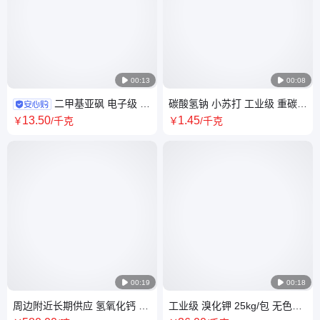

00:13

00:08
二甲基亚砜 电子级 低
碳酸氢钠 小苏打 工业级 重碳酸
水级 低金属级 99.9% 99.8%
钠 大颗粒 小颗粒 细粉 水处理
13
.50
1
.45
￥
/千克
￥
/千克
DMSO 67-68-5
300目 400目

00:19

00:18
周边附近长期供应 氢氧化钙 熟
工业级 溴化钾 25kg/包 无色结