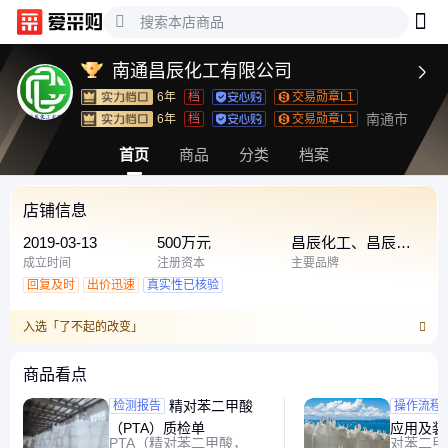
南通昌辰化工有限公司

6年
档
交易勋章L1
南通市
6年
档
交易勋章L1
首页
商品
分类
档案
店铺信息
2019-03-13
500万元
昌辰化工、昌辰、
国产
成立时间
注册资本
主要品牌
回复及时
出价迅速
真实性已核验
入选「了不起的改变」
商品看点
精对苯二甲酸
对苯二
检测报告
操作流程
（PTA）质检单
应用及装
PTA（精对苯二甲酸，
对苯二甲