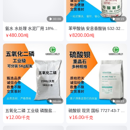

00:09

00:15
氨水 水处理 水泥厂用 18%
苯甲酸钠 安息香酸钠 532-32-1
20% 25% 28% 工业级 化学纯
食品防腐剂 工业级
480
.00
8200
.00
￥
/吨
￥
/吨
电子级 可试样

00:08

00:15
五氧化二磷 工业级 磷酸盐
硫酸钡 现货 国标 7727-43-7 重
1314-56-3 可分装 5Kg起发 磷
晶石 进口 1/0.7微米 micro/F 多
12
.00
16
.00
￥
/千克
￥
/千克
氧化物 多种包装
种规格