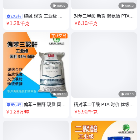

00:27

00:12
纯碱 现货 工业级 碳
对苯二甲酸 新货 聚氨酯 PTA
酸钠 轻质 重质 苏打 国标 高含
行情 TPA 1.2吨 可分包 逸盛 恒
1
.28
6
.10
￥
/千克
￥
/千克
量99.5%
力
在线交易

00:15

00:15
偏苯三酸酐 现货 国标
精对苯二甲酸 PTA 时价 优级
工业级 偏酐 TMA 百川 正丹 增
恒力 逸盛 港口现货 生产涤纶
1
.28
5
.90
￥
万
/吨
￥
/千克
塑剂 粉末涂料用
尼龙 瓶片原料