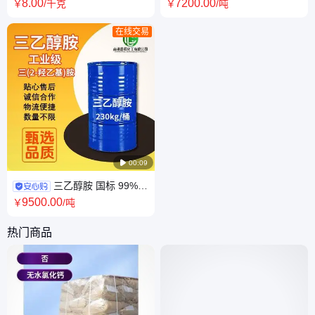
吸湿性 557-05-1 不溶于水
酸二氢钾 MKP 添加剂 发酵助
8
.00
7200
.00
￥
/千克
￥
/吨
剂 污水处理 7758-11-4
在线交易

00:09
三乙醇胺 国标 99%
工业级 国产 进口 斯尔邦 扬巴
9500
.00
￥
/吨
卫星 陶氏 马石油
热门商品