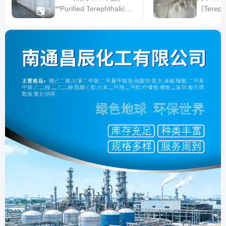
**Purified Terephthalic
（Tereph

3
Acid**）检测报告是化工
称PTA
行业中用于评估PTA产品
机化工原
质量的重要文件，通常包
C₈H₆O
含以下核心内容： **1.
聚酯类高
基本信息** - **样品信息
二甲酸是
**：样品名称、批次号、
之一，其
生产日期
日常生活
瓶）和高
源、电子