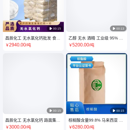

00:15

00:13
昌辰化工 无水氯化钙批发 食品
乙醇 无水 酒精 工业级 95% 可
防腐剂25kg包装质量保障
分装 散水 64-17-5 桶装
2940
.00
5200
.00
￥
/吨
￥
/吨

00:15

00:15
昌辰化工 无水氯化钙 路面集尘
棕榈酸含量99.8% 马来西亚 软
剂 干燥剂库存充足
脂酸 57-103 塑料级 国内 十六
3000
.00
6280
.00
￥
/吨
￥
/吨