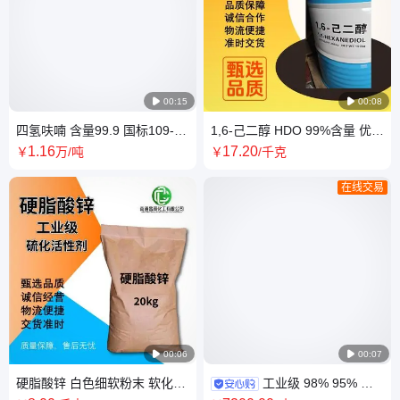

00:15

00:08
四氢呋喃 含量99.9 国标109-
1,6-己二醇 HDO 99%含量 优级
99-9 医药级 规格200kg 工业级
品 白色针状结晶 629-11-8 生
1
.16
17
.20
￥
万
/吨
￥
/千克
THF
产聚氨酯
在线交易

00:06

00:07
硬脂酸锌 白色细软粉末 软化剂
工业级 98% 95% 磷