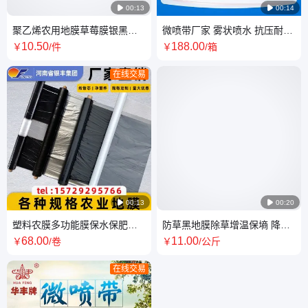

00:13

00:14
聚乙烯农用地膜草莓膜银黑膜
微喷带厂家 雾状喷水 抗压耐老
黑白膜黑白相间地 膜--银丰塑
化 灌溉用具 节水省工 膜下滴灌
10
.50
188
.00
￥
/件
￥
/箱
业
支持定制
在线交易

00:13

00:20
塑料农膜多功能膜保水保肥防
防草黑地膜除草增温保墒 降解
病虫保苗除草 黑加白银黑地膜
膜 防水防病虫保苗
68
.00
11
.00
￥
/卷
￥
/公斤
在线交易