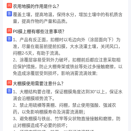
问
农用地膜的作用是什么？
答
覆盖土壤，提高地温，保持水分，增加土壤中的有机质含
量，提高作物的产量和品质。
问
P0膜上棚有哪些注意事项？
答
1、产品有反正面，扣棚时以毛边向外（涂层面向下）为
准，尽量在栽苗前提前扣膜，大水浇灌土壤，关闭风口，
闷棚2-5天，有助于流滴。
2、涂覆层容易受到外力破坏，扣棚前后都应注意采取相
应保护措施，防止大棚骨架或铁丝等处过多接触磨擦，以
免造成涂覆层受到损坏，影响消雾流滴效果;
问
大棚膜使用需要注意什么？
答
1、大棚结构要合理，保证棚膜角度达到30°以上，保证水
滴会沿棚膜顺势流下。
2、禁止用硫横等熏棚、闷棚，禁止使用强酸、强減农
药，以免影响棚膜寿命及消雾流滴期；
3、避免棚膜与铁丝、竹竿等尖状物直接接触和磨擦，防
止对棚膜造成不必要的损坏；