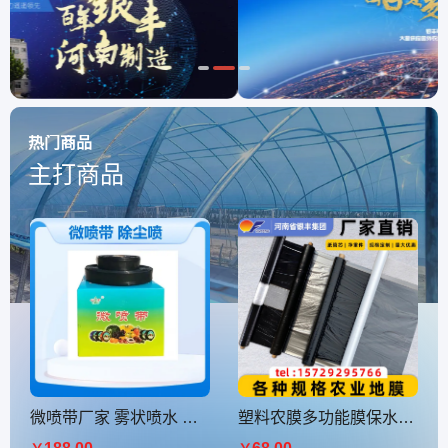
热门商品
主打商品
微喷带厂家 雾状喷水 抗压耐老化 灌溉用具 节水省工 膜下滴灌 支持定制
塑料农膜多功能膜保水保肥防病虫保苗除草 黑加白银黑地膜