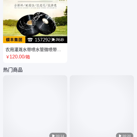

00:35
农用灌溉水带喷水管微喷带节
水喷灌水带1寸2孔3孔5孔7孔
120
.00
￥
/箱
热门商品

00:14

00:20