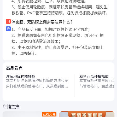
4、须将农膜拉紧、拉平，以保证流滴畅通。
5、禁止使用轮胎皮、滴灌带蛇皮管等缠绕棚架，避免生
锈铁管、PVC管等直接接顧膜，避免造成棚膜提前损坏。
问
消雾膜、双防膜上棚需要注意什么？
答
1、产品有反正面，扣棚时以棚外读正字为准；
2、棚膜表面如有白色析出物属正常现象，切记不可擦
掉，以免影响消雾流滴效果；
3、由于原料特性，防止高温暴晒，打开包装后立即上
棚，以防黏连。
商品看点
洋葱地膜种植妙招
秋黑西瓜种植指南
本文介绍洋葱地膜种植的简便方法和专
本文解析秋季黑皮西瓜
用打孔地膜的使用技巧，从选膜到覆膜
与管理技巧，涵盖适宜
再到打孔，手把手教你轻松搞定洋葱种
要求及关键栽培要点，
植，提高产量和品质。
理想收成。
店铺主推
在线交易