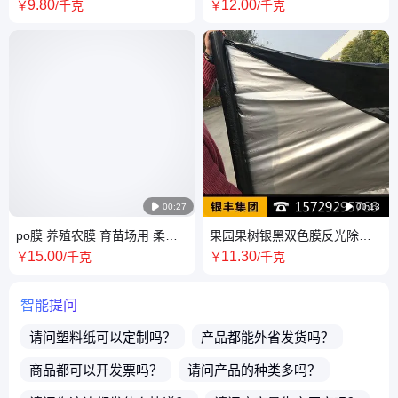
包装防尘防水聚乙烯增产PE农
白色食品级平口袋定制尺寸包
9
.80
12
.00
￥
/千克
￥
/千克
膜招代理
装袋

00:27

00:13
po膜 养殖农膜 育苗场用 柔软
果园果树银黑双色膜反光除草
易造型 减少病虫害 银丰供应
防虫保湿农用薄膜蔬菜银灰净
15
.00
11
.30
￥
/千克
￥
/千克
重地膜
智能提问
请问
塑料纸
可以定制吗？
产品都能外省发货吗？
商品都可以开发票吗？
请问产品的种类多吗？