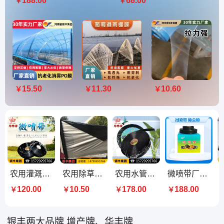
188.00
68.00
￥
￥
15.50
11.30
10.60
￥
￥
￥
农用灌溉水带喷水管微喷带节水喷灌水带1寸2孔3孔5孔7孔
农用除草银黑双色葡萄反光地膜黑色果园白色保护保温塑料薄膜
农用水管微喷带 浇地灌溉节水雾化软帯 1寸1.5寸2寸2.5寸3寸
微喷带厂家 雾状喷水 抗压耐老化 灌溉用具 节水省工 膜下滴灌 支持定制
120.00
10.50
178.00
188.00
￥
￥
￥
￥
银丰两大品牌 增产牌、华丰牌