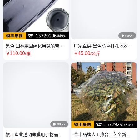

00:14

00:20
黑色 园林果园绿化用微喷带 喷
厂家直供-黑色防草打孔地膜银
灌滴灌带厂家供应
黑色白色膜-银丰塑业
110
.00
45
.00
￥
/箱
￥
/公斤

00:29
银丰塑业透明薄膜用于物品外
华丰品牌人工热合工艺全新料