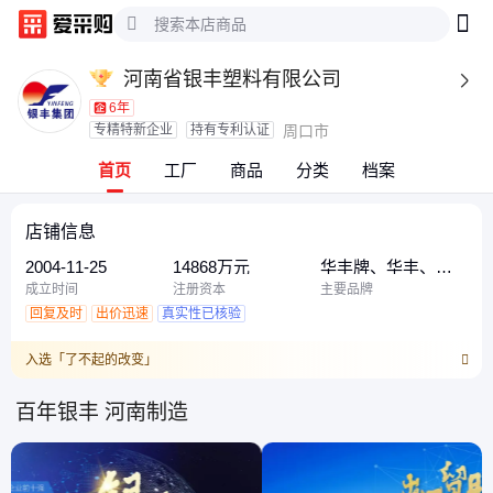
河南省银丰塑料有限公司

6年
专精特新企业
持有专利认证
周口市
首页
工厂
商品
分类
档案
店铺信息
2004-11-25
14868万元
华丰牌、华丰、银
丰
成立时间
注册资本
主要品牌
回复及时
出价迅速
真实性已核验
入选「了不起的改变」
百年银丰 河南制造