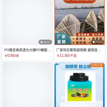

00:27

00:16
PO膜定做高透光大棚PO棚膜高
厂家供应葡萄避雨棚 避雨连栋
保温蔬菜大棚薄膜防水滴防雾
PO膜大棚尺寸支持定做
0
.80
11
.60
￥
/米
￥
/千克
气寿命长
在线交易