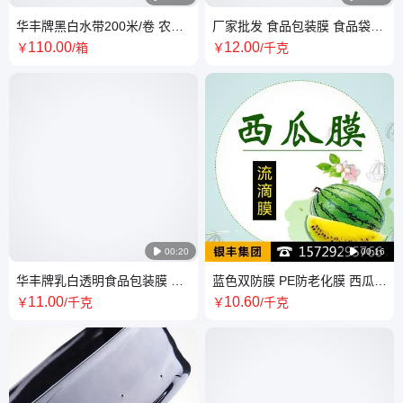
华丰牌黑白水带200米/卷 农林
厂家批发 食品包装膜 食品袋
灌溉专用塑料软管
pe聚乙烯 复合膜乳白透明pe原
110
.00
12
.00
￥
/箱
￥
/千克
膜基材

00:20

00:16
华丰牌乳白透明食品包装膜 食
蓝色双防膜 PE防老化膜 西瓜种
品袋 复合膜 原膜基材
植用塑料大棚膜 流滴效果好
11
.00
10
.60
￥
/千克
￥
/千克