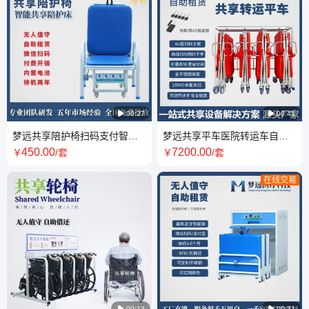

00:27

00:41
梦远共享陪护椅扫码支付智能
梦远共享平车医院转运车自主
锁蓝牙锁源头工厂店
扫码租赁带4G智能锁
450
.00
7200
.00
￥
/套
￥
/套
在线交易

00:13

00:31