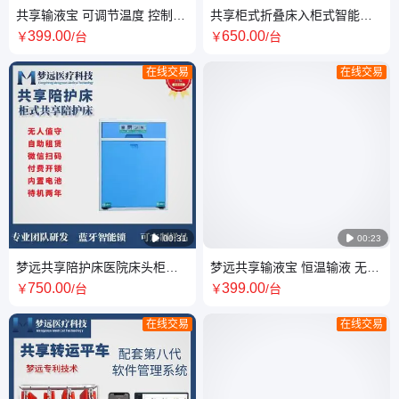
共享输液宝 可调节温度 控制点
共享柜式折叠床入柜式智能锁
滴数 提醒换水 梦远销售
扫码开锁陪护床
399
.00
650
.00
￥
/台
￥
/台
在线交易
在线交易

00:31

00:23
梦远共享陪护床医院床头柜折
梦远共享输液宝 恒温输液 无液
叠床可移动扫码支付
提醒 无液截流 输液恒温报警器
750
.00
399
.00
￥
/台
￥
/台
在线交易
在线交易