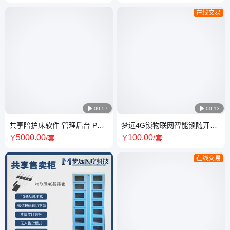
在线交易

00:57

00:13
共享陪护床软件 管理后台 PC
梦远4G锁物联网智能锁随开随
端 移动端 后台定制！小程序定
还自动结束免外接电源
5000
.00
100
.00
￥
/套
￥
/套
制开发
在线交易