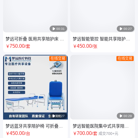

00:31

00:27
梦远可折叠 医用共享陪护床 静
梦远智能管控 智能共享陪护椅
音设计 静音陪护体验 扫码即用
租赁 折叠病房收纳 安装便捷
750
.00
450
.00
￥
/套
￥
/张
在线交易
在线交易

00:27

00:29
梦远蓝牙共享陪护椅 可折叠扫
梦远智能医院集中式共享陪护
码使用现代简约款
床卡槽式折叠床厂家4G蓝牙NB
450
.00
700
.00
￥
/台
￥
/套
成交700+元