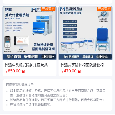
在线交易
在线交易

00:39

00:27
梦远床头柜式陪护床医院共享
梦远共享陪护椅医院折叠椅可
床头柜加床一体式
休息办公司休息椅
850
.00
470
.00
￥
/台
￥
/台
百度爱采购温馨提示
以上商品的标题、价格、详情等信息内容均来自于河南锐之旗，其真实
性、准确性和合法性均由河南锐之旗负责；
如该商品有任何问题，请联系第三方网站进行删除，百度会积极配合；
在贸易过程中请注意谨慎核实。