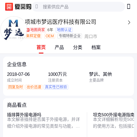
项城市梦远医疗科技有限公司

地图商家
6年
地图认证
来样定做
OEM
专精特新企业
周口市
首页
产品
分类
档案
企业信息
2018-07-06
1000万元
梦远、其他
成立时间
注册资本
主要品牌
回复及时
出价迅速
真实性已核验
商品看点
插排算外接电源吗
坦克500外接电源指南
本文解答插排是否属于外接电源，并详
本文详细解析坦克500 H
细介绍外接电源的常见类型与功能，帮
的使用方法，包括接口
助读者清晰区分不同供电设备的使用场
和注意事项，帮助车主