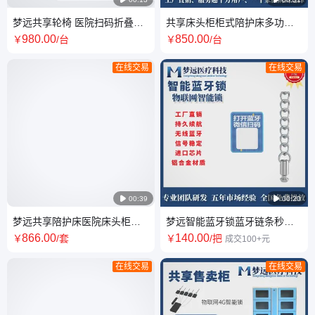
梦远共享轮椅 医院扫码折叠轮
共享床头柜柜式陪护床多功能
椅 医院刚需收益稳定厂家直供
病房折叠支持定制
980
.00
850
.00
￥
/台
￥
/台
在线交易
在线交易

00:39

00:20
梦远共享陪护床医院床头柜可
梦远智能蓝牙锁蓝牙链条秒借
折叠便携式加工
秒还铝合金材质
866
.00
140
.00
￥
/套
￥
/把
成交100+元
在线交易
在线交易