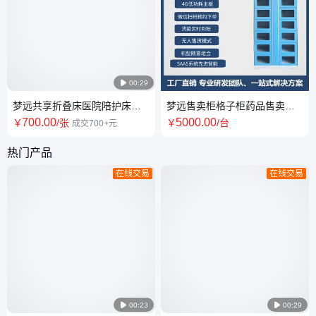

00:29
梦远共享折叠床医院陪护床折
梦远售卖柜格子柜药品售卖机
叠扫码支付自主租赁
自助售卖机医疗智能无人柜
700
.00
5000
.00
￥
/张
￥
/台
成交700+元
热门产品
在线交易
在线交易

00:23

00:29