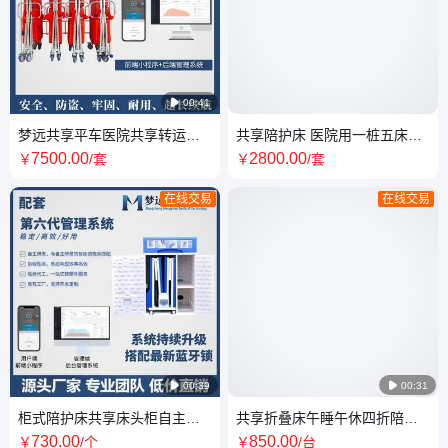

00:41
梦远共享平车医院共享转运平
共享陪护床 医院用一桩五床陪
车自主租赁带4G锁
护折叠床 厂家加盟自助扫码
7500
.00
2800
.00
￥
/套
￥
/套
在线交易
在线交易

00:39

00:31
柜式陪护床共享床头柜自主租
共享折叠床午睡午休四折陪护
赁扫码使用可加锁四折床
床 医院智能床头柜供应
730
.00
850
.00
￥
/个
￥
/台