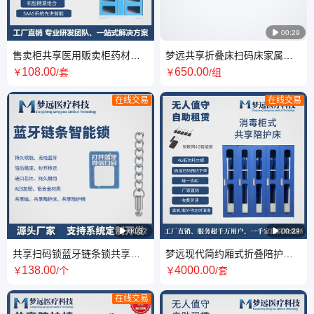

00:29
售卖柜共享医用贩卖柜药材随
梦远共享折叠床扫码床家属自
取柜智能扫码自主医柜
助扫码带桩位陪护
108
.00
650
.00
￥
/套
￥
/组
在线交易
在线交易

00:32

00:29
共享扫码锁蓝牙链条锁共享设
梦远现代简约厢式折叠陪护床
备专用共享陪护床锁超低功耗
自带紫外线消毒功能
138
.00
4000
.00
￥
/个
￥
/套
蓝牙秒开
在线交易