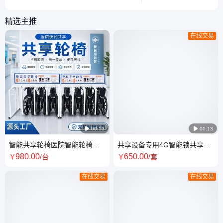
景。
电技巧。
精选主推
在线交易

00:13

00:13
智能共享轮椅医院智能轮椅梦
共享设备专用4G智能锁共享陪
远4G通讯不接电
护床锁陪护椅轮椅物联网扫码
980
.00
650
.00
￥
/台
￥
/套
锁
在线交易
在线交易