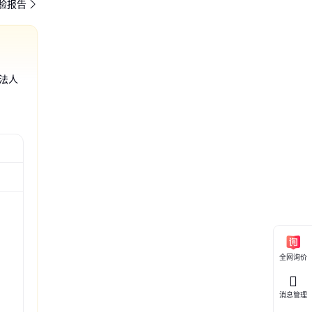
验报告
法人
培槽 草莓
植槽 白色
种植槽 a
槽厂家 立
金科环立体
 立体草
字型立体
专用草莓
产量 挂
槽草莓架
梯形草莓栽
架 适用
交3000+元
全网询价
消息管理