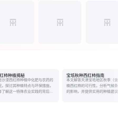
红柿种植揭秘
宝坻秋种西红柿指南
秘沙漠西红柿种植中化肥与农药的
本文解答天津宝坻地区秋季（含
况，探讨其种植特点与环保措施，
植西红柿的可行性，分析气候条
者了解这一特殊农业实践的背后故
的影响，并提供实用的种植建议
户把握最佳时机。