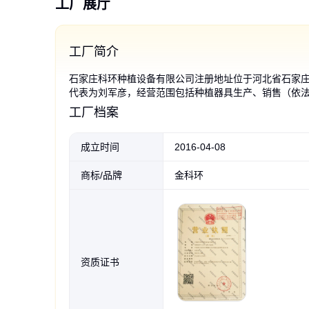
工厂展厅
工厂简介
石家庄科环种植设备有限公司注册地址位于河北省石家庄
代表为刘军彦，经营范围包括种植器具生产、销售（依
草莓立体式种植槽 自制
草莓无土栽培槽立体栽
自制简易种植槽 草莓栽
草莓种植槽托架 种植槽
草莓基质栽培槽科环厂
金科环温室草莓槽 大棚
草莓立体种植架子 专业
草莓果架托网
草莓果实支架
草莓栽培槽 
科环种植设备
科环三层五槽
新型PVC白
大棚温室草莓
PVC草 莓栽培槽 科环无土栽培草
培草莓架设计图规格型号全草莓
培槽 立体栽培架 支撑果实的果架
果托网 栽培槽果托支架 自制草莓
家生产 大棚草莓立体种植槽 草莓
种植槽 育苗栽培槽 无土栽培立体
为您量身定制 蔬菜栽培支架
支架 立体隔离果实与地面
槽果架托网 栽培槽果
上果子拖果网兜 无土
耐腐蚀抗老化草莓种植槽1
槽 温室大棚用栽培槽 
槽 8kg草莓槽 13mm
槽 科环草莓无土栽培槽
工厂档案
莓槽抗老化
种植槽果托网
托架
槽上的果托架
槽专用支架
质
网
子
2厂家供应
质槽 无土栽培
高架立体种植
节省空间
7
10
8
10
5
10
9
.00
.00
.00
.00
.00
.00
.00
8
8
6
9
10
10
8
.00
.00
.00
.00
.00
.00
.00
￥
￥
￥
￥
￥
￥
￥
￥
￥
￥
￥
￥
￥
￥
成立时间
2016-04-08
商标/品牌
金科环
资质证书