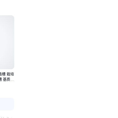
植槽 栽培
槽 基质槽