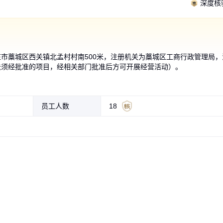
深度核
市藁城区西关镇北孟村村南500米，注册机关为藁城区工商行政管理局，
法须经批准的项目，经相关部门批准后方可开展经营活动）。
 果实成长
架托 种植
立体种植槽
PVC材质
草莓种植
色草莓种植
立体种植
金科环栽培槽 白色PVC
种植架 草莓种植槽支架
草莓种植槽间距 立体架
金科环PVC栽植槽种植
无土栽培草莓 立体无土
A字架高架草莓种植槽
金科环PVC栽
金科环草莓种
自制PVC草莓
草莓无土栽培
种植槽厂家 
立体栽培a字架
 PVC材
托支架拖果
栽培种植架
3*18*2
高架立体基
规格栽培槽
 方便采摘
草莓种植槽 耐腐蚀 适用于大棚立
立体供应 多层种植架子
立体栽培槽 后墙种植 增加空间利
架 温室大棚草莓槽用栽培支架 保
种植槽 模式 一亩投入多 少
XZWT01 PVC基质槽 无土栽培槽
种植槽 大棚种植专用 A
抗老化栽培槽 温室大棚
字型种植架节省空间提高
体种植槽工厂 主营草莓
支架 552cm白色PVC
莓槽A架 a字型草莓种植
体种植架
用率
护果实果托网
种植架 无土栽培
槽 无土栽培
果网保护果子
规格齐全
植槽 018草莓槽
于无土栽培
10
10
9
10
10
6
.00
.00
.00
.00
.00
.00
10
10
7
9
10
10
.00
.00
.00
.00
.00
.00
成交2000+元
成交200+元
成
￥
￥
￥
￥
￥
￥
￥
￥
￥
￥
￥
￥
员工人数
18