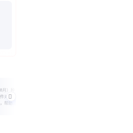
西红柿高产秘诀
西红
8月）种
本文分享西红柿高产的实用技巧，从选苗
本文
件对种植
到日常养护，助你轻松收获满枝红果。
注意
，帮助农
巧，