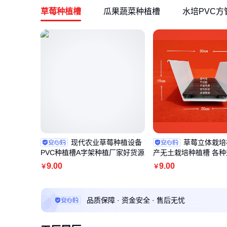
草莓种植槽
瓜果蔬菜种植槽
水培PVC方
现代农业草莓种植设备
草莓立体栽培
PVC种植槽A字架种植厂家好货源
产无土栽培种植槽 各
9
.00
9
.00
￥
￥
品质保障 · 资金安全 · 售后无忧