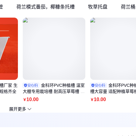
管
荷兰模式番茄，椰糠条托槽
牧草托盘
荷兰桶
槽厂家 生
金科环PVC种植槽 温室
金科环PVC种
种规格齐全
大棚专用栽培槽 耐高压草莓槽 无
槽大容量 适配种植草莓
土栽培设施
立体高架栽植
10
.00
10
.00
￥
￥
展开更多