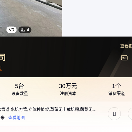
VR
4
查看
司
制
5台
30万元
1个
设备数量
注册资本
铺货渠道
草莓种植槽;立体种植槽;草莓种植架;NFT水培管道;水培方管;立体种植架;草莓无土栽培槽;蔬菜无土栽培槽;番茄无土栽培槽;无土栽培槽;草莓架;种植槽;草莓栽培架;番茄荷兰模式种植槽;栽培槽;椰糠种植槽;番茄无土栽培;蔬菜立体种植架;草莓立体种植槽;草莓立体种植架;水培蔬菜管道;荷兰模式几字槽;草莓无土栽培;草莓立体种植设备;无土栽培设备
0米
查看地图