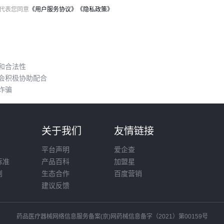
代表您同意
《用户服务协议》
《隐私政策》
和合法性
会积极协助配合
诈骗
则
关于我们
友情链接
平台声明
爱企查
标准
产品百科
加盟星
则
生态合作
百度营销
建议反馈
药品医疗器械网络信息服务备案(京)网药械信息备字（2021）第00159号