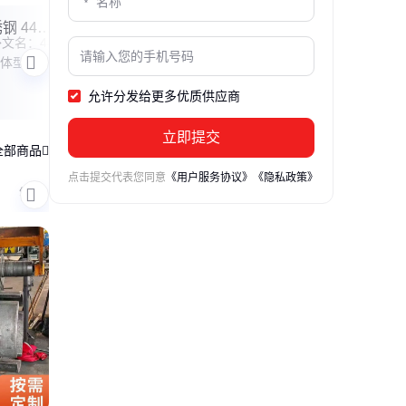
钢 440C
TA2钛丝 钛合金丝 耐
外文名：44
TA2纯钛丝是一种材质纯
高温钛挂具丝钛线
氏体型不锈
净、耐高温、耐腐蚀的金
应用案例
%～1.2
属丝，广泛应用于航空航
5
允许分发给更多优质供应商
0%～18.
天、医疗器械、石油化
异的抗锈蚀
工、制作眼镜支架，钛挂
立即提交
淬火回火后硬
具丝则用于悬挂重物等领
全部商品
，属于高硬
域。 根据其不同的用途和
点击提交代表您同意
《用户服务协议》
《隐私政策》
受动载荷
特性，纯钛丝可以分为以
铍铜
氧化铝铜
无氧铜
锡青铜
铬锆铜
能通过退
下几种分类： 1. 根据形
状： 纯钛丝可以分为直丝
和裹丝两种