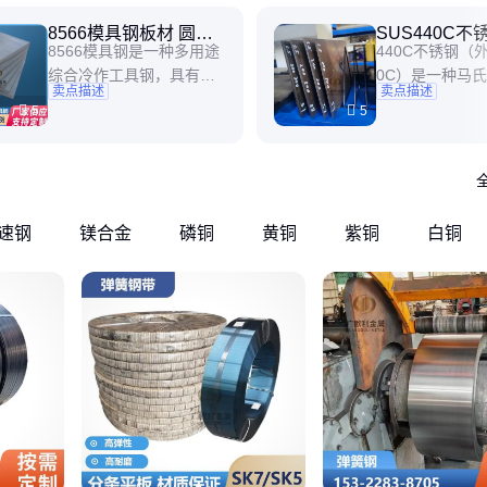
8566模具钢板材 圆钢
SUS440C不锈
8566模具钢是一种多用途
440C不锈钢（
热处理冲子料
模具钢
综合冷作工具钢，具有良
0C）是一种马
卖点描述
卖点描述
好的抗粘着性、高耐磨
钢，含碳量0.95
5
5
性、高韧性及良好的抗崩
0%、铬含量16.0
角性。在高温回火后，能
00%，具有优
获得很高的硬度（55-60H
性能 [1-2]。
RC），这使得8566模具钢
度可达58HRC
在从高硬度（>HRC5）的
度不锈钢，但承
速钢
镁合金
磷铜
黄铜
紫铜
白铜
大截面上用线切割割下形
能力较低。其性
状复杂的模具时，能降
火、