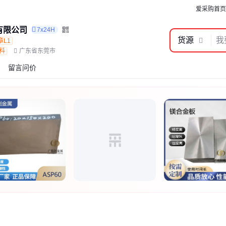
爱采购首页
有限公司
7x24H
货源
章L1
料
广东省东莞市
留言问价