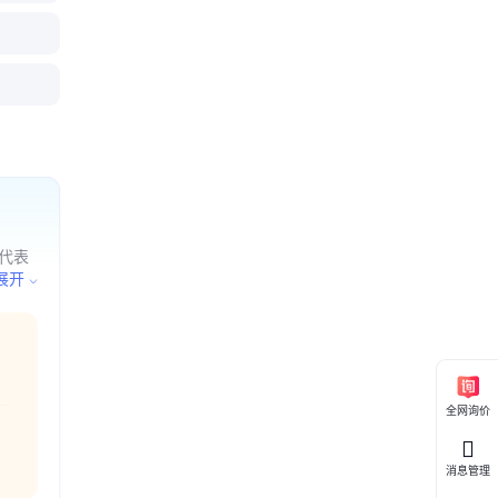
碳sk85
簧钢带 卷
n弹簧钢
带/淬火锰
薄板 刀
热处理发蓝
冲压弹簧
钢片高弹性
代表
进出
展开
全网询价
消息管理