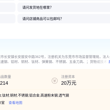
请问发货地在哪里？
钢带 热处
钢带 65
钢带 超窄
钢带 65
 发蓝发条
烤蓝铁皮65MN打包钢
厂家供应65Mn锰钢带
65MN锰钢带 SK5弹簧
65mn弹簧钢带冷轧带
厂家直供中钢高
供应65Mn弹
鞍钢耐磨65M
65MN弹簧钢
MN弹簧钢
切割 规格
簧钢板
簧片 弹簧
态 弹簧
带锯条用锰钢带高硬度 65Mn弹
高硬度65MN锰钢片 材质保证
钢带 热处理SK7弹簧钢卷带 sk5
钢 锯片刀具用弹簧带钢 退火 淬
弹簧钢带 Sk85弹簧钢片
尺啪啪圈 65MN锰钢 
板 高韧性65mn钢带 耐
钢带/0.1mm-10mm锰
请问店铺商品可以包邮吗？
簧钢带
软钢带
火锰钢板
片用Sk5带钢
弹簧钢片
钢片
沾火钢板
12
12
12
12
.50
.80
.50
.80
16
12
13
12
.50
.50
.20
.50
￥
￥
￥
￥
￥
￥
￥
￥
市长安镇长安振安中路362号，注册机关为东莞市市场监督管理局，法人
高速钢、铝材、铜材、钛材、弹簧钢、不锈钢、五金刀具、；货物或技术
经营活动)
商品数量
注册资本
214
20万元
金;钛材;铜材;不锈钢;铝合金;高速粉末钢;透气钢
2室
查看地图