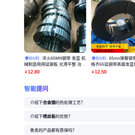
淬火65MN钢带 发蓝 机
65mn弹簧钢
械制造用用锰钢板 光滑平整 冶金
格齐65锰钢带表面发蓝
钢材
公差小平整度好
12
.80
12
.50
￥
￥
智能提问
介绍下
合金钢
的热处理工艺？
介绍下
喷丝板
的优势？
售卖的产品都有质保吗？