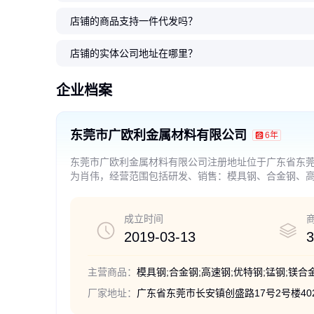
店铺的商品支持一件代发吗？
冷轧65Mn锰钢带 0.1-
高弹力60Si2Mn弹簧钢
65锰钢带高弹性高韧性
发蓝65mn弹簧钢板 锯
批发零切65Mn锰钢板
供应65Mn锰
弹簧钢65Mn锰
鞍钢65Mn锰
发蓝65Mn弹簧
65mn锰钢带
4.0热处理全硬弹簧钢带 五金冲
条 发蓝65Mn锰钢带 50#钢板
异形定制打孔激光切割加工弹片6
条用65Mn锰钢带 按需定制
冲压65mn弹簧钢带 高弹力Sk5钢
理发蓝薄0.15mm 65
mn高碳弹簧钢带 定尺
弹簧钢带 五金冲压用弹
MN锰钢板 硬料软料弹
钢带 卷尺锰钢片 硬态软
店铺的实体公司地址在哪里？
压用弹簧钢板
5Mn弹簧钢
带
带钢板
齐全
发条专用
钢板
12
13
11
12
12
.50
.10
.80
.50
.80
12
13
12
12
12
.80
.50
.50
.50
.80
￥
￥
￥
￥
￥
￥
￥
￥
￥
￥
企业档案
东莞市广欧利金属材料有限公司
6年
东莞市广欧利金属材料有限公司注册地址位于广东省东莞
为肖伟，经营范围包括研发、销售：模具钢、合金钢、
口。(依法须经批准的项目，经相关部门批准后方可开展
成立时间
2019-03-13
3
主营商品：
模具钢;合金钢;高速钢;优特钢;锰钢;镁合
厂家地址：
广东省东莞市长安镇创盛路17号2号楼40