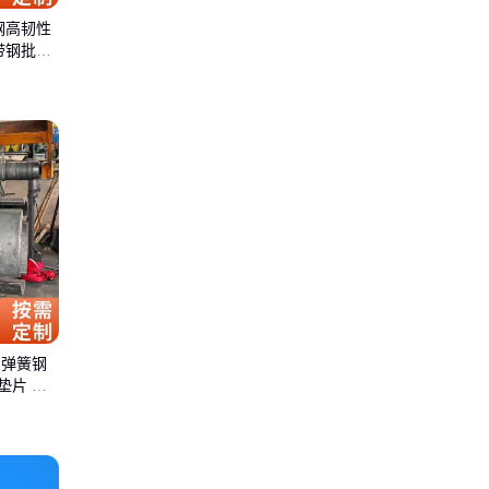
钢高韧性
带钢批发
n弹簧钢
垫片 激