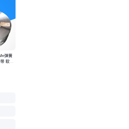
Mn弹簧
带 软态