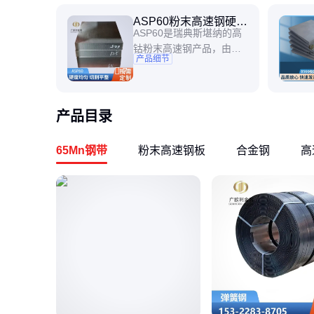
ASP60粉末高速钢硬料
ASP60是瑞典斯堪纳的高
冲子料
钴粉末高速钢产品，由于
产品细节
市场知名度太高，依然成
7
为高钴粉末高速钢的行业
代名词。国际上对该类产
品的统称是PM60是经粉末
产品目录
冶炼的高速钢。含钴10.
5%的粉末高速工具钢，具
65Mn钢带
粉末高速钢板
合金钢
高
有硬质合金的耐磨性，又
有高速钢的韧性。其钴和
钒的含量