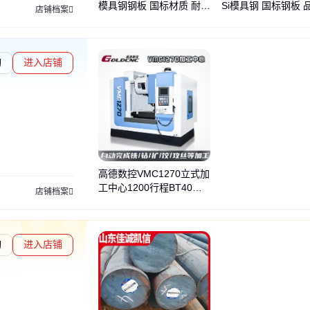
模具钢钢板 国标材质 耐磨
Si模具钢 国标钢板 
店铺档案
损热处理钢板
定 工业制造优选材
询
进入店铺
高德数控VMC1270立式加
工中心1200行程BT40主
店铺档案
轴大型模具钢重切削
询
进入店铺
度核验