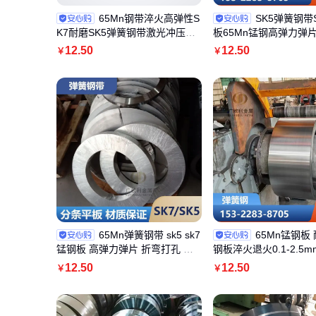
65Mn钢带淬火高弹性S
SK5弹簧钢带
K7耐磨SK5弹簧钢带激光冲压锰
板65Mn锰钢高弹力弹片
钢板片加工定做
孔 激光加工定制
12
.50
12
.50
￥
￥
65Mn弹簧钢带 sk5 sk7
65Mn锰钢板
锰钢板 高弹力弹片 折弯打孔 激
钢板淬火退火0.1-2.5
光加工定制
可激光切割
12
.50
12
.50
￥
￥