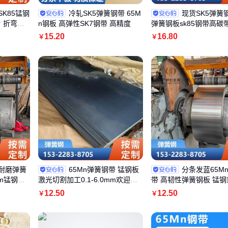
SK85锰钢
冷轧SK5弹簧钢带 65M
现货SK5弹簧
 折弯打
n钢板 高弹性SK7钢带 高精度
弹簧钢板sk85钢带高碳
定制
15
.20
16
.80
￥
￥
 耐磨弹簧
65Mn弹簧钢带 锰钢板
分条发蓝65M
mm锰钢带
激光切割加工0.1-6.0mm欢迎来
带 高韧性弹簧钢板 锰钢
样来图定制
光切割加工
12
.50
12
.50
￥
￥