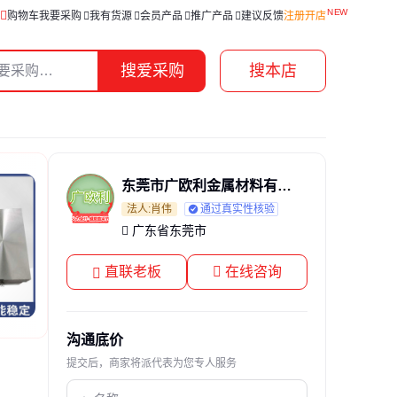
购物车
我要采购
我有货源
会员产品
推广产品
建议反馈
注册开店
搜爱采购
搜本店
东莞市广欧利金属材料有限公司
法人:肖伟
通过真实性核验
广东省东莞市
直联老板
在线咨询
沟通底价
提交后，商家将派代表为您专人服务