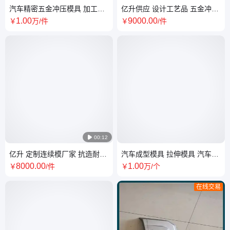
汽车精密五金冲压模具 加工订
亿升供应 设计工艺品 五金冲压
制 亿升模具 实体厂家
件模具耐高温 可定制
1
.00
9000
.00
￥
万
/件
￥
/件

00:12
亿升 定制连续模厂家 抗造耐压
汽车成型模具 拉伸模具 汽车模
规格齐全 支持验厂
具 汽车冲压模具加工设计
8000
.00
1
.00
￥
/件
￥
万
/个
在线交易