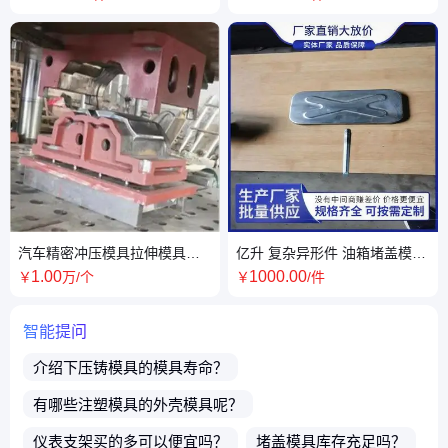
汽车精密冲压模具拉伸模具制
亿升 复杂异形件 油箱堵盖模具
造 拉深冲压模具
生产厂家 支持验厂
1
.00
1000
.00
￥
万
/个
￥
/件
智能提问
介绍下
压铸模具
的模具寿命？
有哪些注塑模具的
外壳模具
呢？
仪表支架
买的多可以便宜吗？
堵盖模具
库存充足吗？