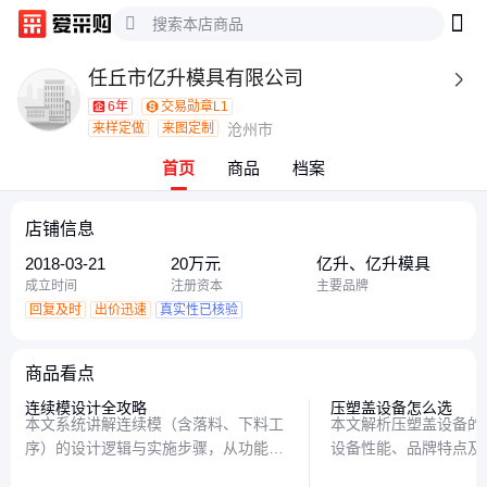
任丘市亿升模具有限公司

6年
交易勋章L1
来样定做
来图定制
沧州市
首页
商品
档案
店铺信息
2018-03-21
20万元
亿升、亿升模具
成立时间
注册资本
主要品牌
回复及时
出价迅速
真实性已核验
商品看点
连续模设计全攻略
压塑盖设备怎么选
本文系统讲解连续模（含落料、下料工
本文解析压塑盖设备的
序）的设计逻辑与实施步骤，从功能原
设备性能、品牌特点及
理到结构优化，揭秘高效模具设计的核
用户根据需求选择合适