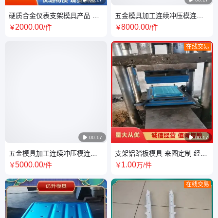
硬质合金仪表支架模具产品 品
五金模具加工连续冲压模连续
质保证 诚信经营
模 品质保证 资质齐全
2000
.00
8000
.00
￥
/件
￥
/件
在线交易

00:17

00:17
五金模具加工连续冲压模连续
支架铝踏板模具 来图定制 经久
模 生产厂家 坚固耐用
耐用 诚信经营 亿升
5000
.00
1
.00
￥
/件
￥
万
/件
在线交易