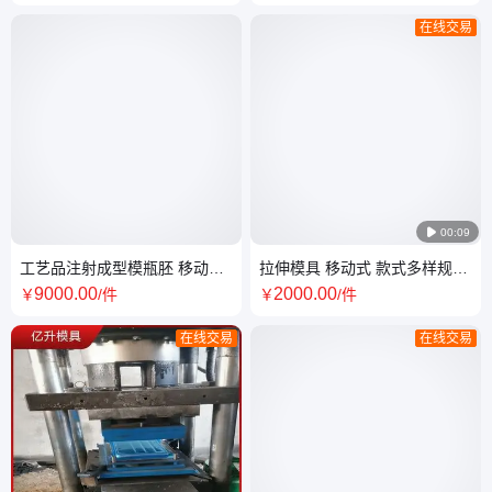
在线交易

00:09
工艺品注射成型模瓶胚 移动式
拉伸模具 移动式 款式多样规格
多型腔模具定制
齐全 一站式服务
9000
.00
2000
.00
￥
/件
￥
/件
在线交易
在线交易