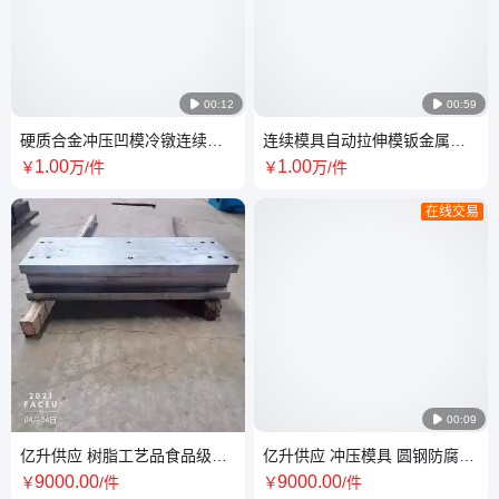

00:12

00:59
硬质合金冲压凹模冷镦连续拉
连续模具自动拉伸模钣金属成
伸五金冲压模具 亿升
型模冲裁模生产厂家
1
.00
1
.00
￥
万
/件
￥
万
/件
在线交易

00:09
亿升供应 树脂工艺品食品级模
亿升供应 冲压模具 圆钢防腐蚀
具 五金冲压件 可定制
耐高温表面抛光热处理
9000
.00
9000
.00
￥
/件
￥
/件