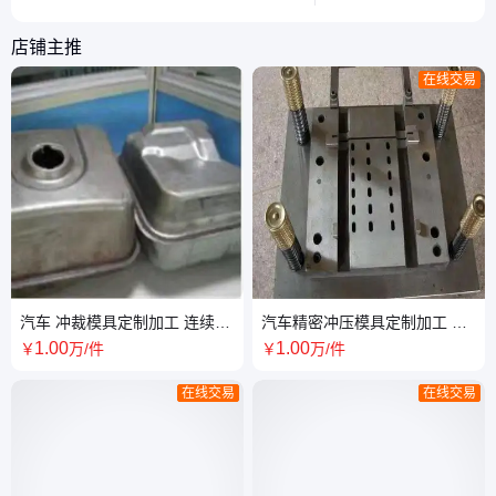
心技巧，帮助工程师避开常见设计误
区。
店铺主推
在线交易
汽车 冲裁模具定制加工 连续冲
汽车精密冲压模具定制加工 亿
压模具拉深 亿升
升供应 耐磨耐用
1
.00
1
.00
￥
万
/件
￥
万
/件
在线交易
在线交易