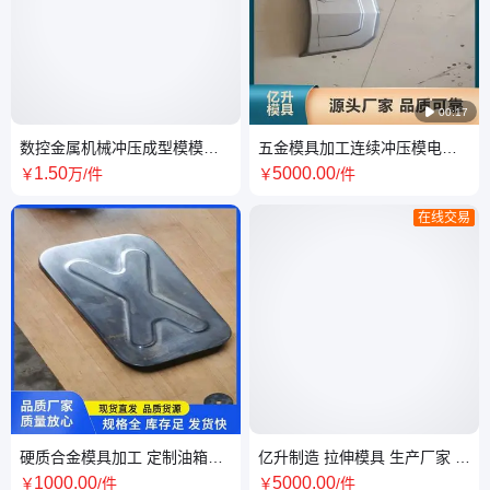

00:17
数控金属机械冲压成型模模具
五金模具加工连续冲压模电动
厂家批发 应用范围广 诚信经营
车板金模具 经久耐用 诚信经营
1
.50
5000
.00
￥
万
/件
￥
/件
在线交易
硬质合金模具加工 定制油箱堵
亿升制造 拉伸模具 生产厂家 按
盖模具 规格齐全 坚固耐用
需定制 适用范围广泛
1000
.00
5000
.00
￥
/件
￥
/件