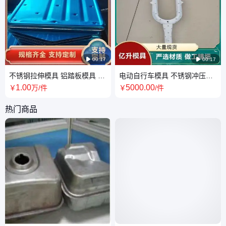

00:17

00:17
不锈钢拉伸模具 铝踏板模具 规
电动自行车模具 不锈钢冲压件
格齐全 支持来图定制
加工 生产厂家 资质齐全
1
.00
5000
.00
￥
万
/件
￥
/件
热门商品