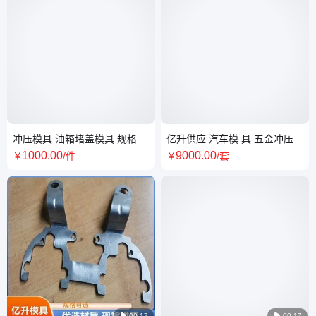
冲压模具 油箱堵盖模具 规格齐
亿升供应 汽车模 具 五金冲压件
全 来图定制 亿升
模具 精度高 支持定制
1000
.00
9000
.00
￥
/件
￥
/套

00:17

00:17