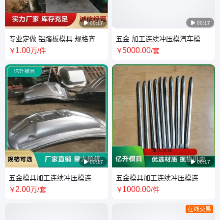

00:17

00:17
专业定做 铝踏板模具 规格齐全
五金 加工连续冲压模汽车模具
售后安心 亿升厂家
经久耐用 售后安心
1
.00
5000
.00
￥
万
/件
￥
/套

00:17

00:17
五金模具加工连续冲压模连续
五金模具加工连续冲压模连续
模 生产厂家 诚信经营
模 经久耐用 资质齐全
2
.00
1000
.00
￥
万
/套
￥
/件
在线交易