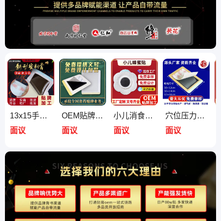
13x15手工晋月堂同款 黑膏药医用冷敷贴 颈椎腰间筋骨腰椎贴剂
OEM贴牌镇痛裸膏药贴代加工定制筋骨颈椎腰椎外用肩周穴位刺激贴
小儿消食贴蜂蜜肚脐贴 儿童宝宝消化积食贴 通便 穴位压力刺激贴
穴位压力刺激贴生产厂家 定制颈椎腰椎间盘筋骨老黑膏加工贴牌oem
面议
面议
面议
面议