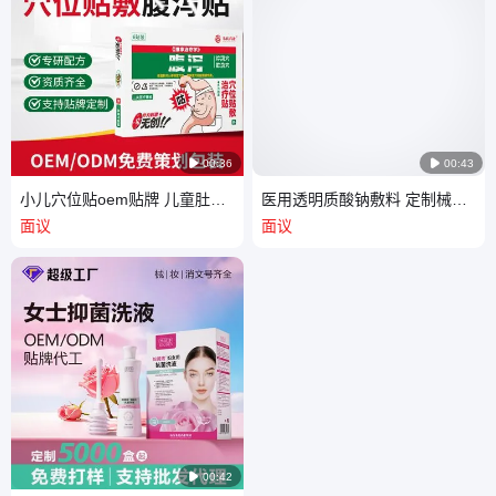

00:36

00:43
小儿穴位贴oem贴牌 儿童肚脐
医用透明质酸钠敷料 定制械字
贴批发二类械字号穴位贴敷治
号创面术后修复无菌冷敷贴代
面议
面议
疗贴院线
工厂家

00:42