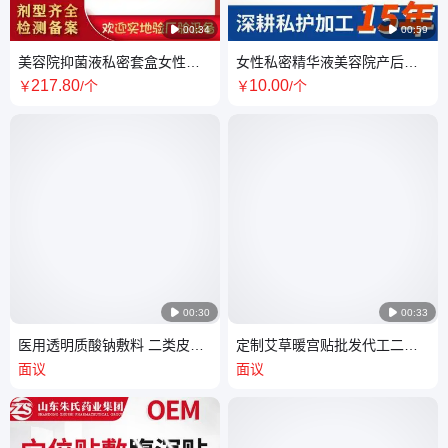

00:34

00:59
美容院抑菌液私密套盒女性外
女性私密精华液美容院产后私
阴spa私处粉嫩去黑面膜t膜 加
处护理冻干粉定制贴牌代加工
217
.80
10
.00
￥
/个
￥
/个
工批发
oem

00:30

00:33
医用透明质酸钠敷料 二类皮肤
定制艾草暖宫贴批发代工二类
科OEM 院线修复非慢性创面修
械字号医用级缓解痛经宫寒暖
面议
面议
复定制
腹贴贴牌