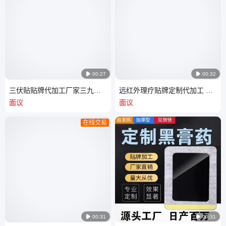

00:27

00:32
三伏贴贴牌代加工厂家三九艾
远红外理疗贴牌定制代加工 生
灸肚脐贴肩颈腰椎贴穴位艾草
产厂一站式服务 一二类械字号
面议
面议
贴oem
膏贴
在线交易

00:31

00:31