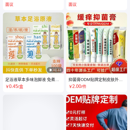
物理降温贴 退热贴牌定制oem
通气鼻穴位压力刺激贴代加工
面议
面议
厂家

00:44
足浴液草本多味泡脚液 免煮速
抑菌膏ODM贴牌定制皮肤外用
溶泡脚包 暴汗泡脚浓缩液包厂
软膏代加工厂家 按需免费打样
0
.45
2
.00
￥
/盒
￥
/件
家
设计包装