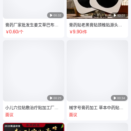

00:32

00:26
膏药厂家批发生姜艾草巴布贴
膏药贴老黑膏贴颈椎贴源头厂
定制代工 源头工厂无纺布贴膏
家膝盖贴手工黑膏药加工
0
.60
9
.90
￥
/个
￥
/件

00:25

00:34
小儿穴位贴敷治疗贴加工厂家
械字号膏药加工 草本中药贴
腹泻感冒咳喘贴 二类膏药贴牌
oem贴牌定制加工厂家深度验
面议
面议
oem定制
厂实力商家