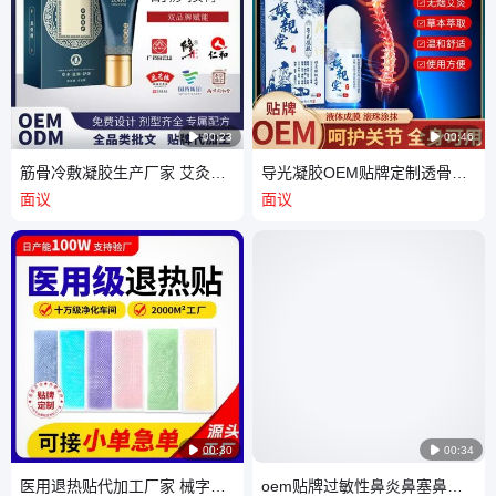

00:23

00:46
筋骨冷敷凝胶生产厂家 艾灸液
导光凝胶OEM贴牌定制透骨膏
痛滚滚批发 理疗店养生馆液按
药成膜艾草涂抹滚珠按摩液体
面议
面议
摩油
冷敷代工

00:30

00:34
医用退热贴代加工厂家 械字号
oem贴牌过敏性鼻炎鼻塞鼻痒