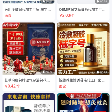

00:26

00:28
医用冷敷贴代加工厂家 械字号
OEM贴牌艾草膏药代加工厂自
长方形大尺寸热熔胶膏药oem
发热肩周颈腰椎膝盖热敷艾灸
2
.03
面议
￥
/个
贴牌定制
批发定制

00:27

00:29
艾草泡脚包排湿气足浴包花椒
院线养生馆透骨液代工厂家 舒
生姜二十四味泡澡药包真材实
缓腰腿颈椎关节疼痛滚珠冷敷
0
.42
￥
/个
面议
料
凝胶