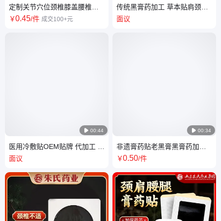
定制关节穴位颈椎膝盖腰椎贴
传统黑膏药加工 草本贴肩颈腰
生产厂家 传统手工膏药老黑膏
椎膝盖贴厂家 穴位贴敷治疗贴
0
.45
￥
/件
面议
成交100+元
贴膏药贴
OEM

00:44

00:34
医用冷敷贴OEM贴牌 代加工 院
非遗膏药贴老黑膏黑膏药加工
线冷敷关节穴位贴定制械字号
颈椎腰椎贴筋骨疼痛贴丹油膏
0
.50
面议
￥
/件
膏药贴
原膏批发