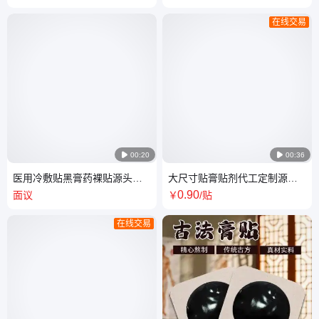
恩熙膏药
牌定做
在线交易

00:20

00:36
医用冷敷贴黑膏药裸贴源头厂
大尺寸贴膏贴剂代工定制源头
一类颈椎膏药贴oem贴牌加工
厂家 直播电商膏药加工
0
.90
面议
￥
/贴
膏药批发
在线交易