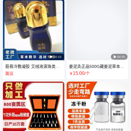

00:10

00:35
筋骨冷敷凝胶 艾绒液滚珠类涂
姜泥灸正品500G藏姜泥草本热
抹水剂 成膜液体膏药艾灸液
敷养生能量膜火山泥膏套盒美
15
.00
面议
￥
/个
容院批发