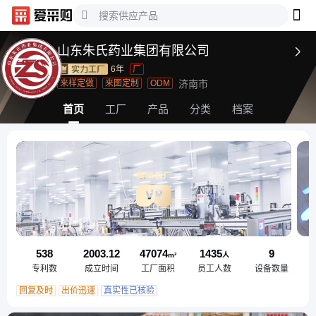
山东朱氏药业集团有限公司

6年
厂
来样定做
来图定制
ODM
济南市
首页
工厂
产品
分类
档案
538
2003.12
47074
1435
9
m²
人
专利数
成立时间
工厂面积
员工人数
设备数量
回复及时
出价迅速
真实性已核验