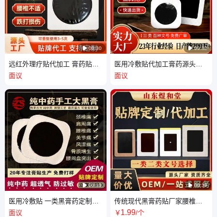

00:30

00:32
远红外理疗贴代加工 膏药贴二
医用冷敷贴代加工膏药源头厂
类械字号痛疼贴传统手工黑膏
家批发OEM贴牌颈椎贴消痛保
面议
面议
生产厂家
健膏药贴

00:33

00:39
医用冷敷贴 一类黑膏药定制基
传统现代黑膏药贴厂家腰椎颈
地 传统老膏药工厂晋月堂王氏
椎贴肩颈贴黑膏贴裸贴OEM贴
1
.99
面议
￥
/个