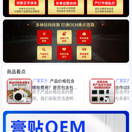
商品看点
产品价格包含
膏药贴
厂家实力
厂家实力
哪些费用？是否包含包装
合作过的
关于产品价格包含的费
在合作案
设计、物流运输等费用？
哪些
用，我们采取灵活透明的
与多家行


3
2
收费模式。基础价格涵盖
深度合作
原材料成本、生产加工费
[品牌 A
用以及必要的质检成本，
对运动损
确保产品从原料到成品的
从配方优
质量把控。若客户选择我
设计，帮