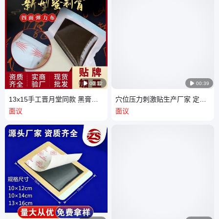

00:12

00:39
13x15手工晋月堂同款 黑膏药
穴位压力刺激贴生产厂家 定制
医用冷敷贴 颈椎腰间筋骨腰椎
颈椎腰椎间盘筋骨老黑膏加工
面议
面议
贴剂
贴牌oem