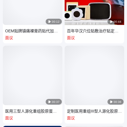

00:12

00:44
OEM贴牌镇痛裸膏药贴代加工
百年华汉穴位贴敷治疗贴定制
定制筋骨颈椎腰椎外用肩周穴
批发 三伏贴三九贴oem贴牌加
面议
面议
位刺激贴
工

00:37

00:36
医用三型人源化重组胶原蛋白
定制医用重组III型人源化胶原蛋
功能敷料厂家 oem贴牌喷雾修
白凝胶二类器械皮肤修复敷料
面议
面议
复敷料