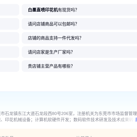
白墨直喷印花机
有现货吗？
请问店铺商品可以包邮吗？
店铺的商品支持一件代发吗？
请问店家是生产厂家吗？
贵店铺主营产品有哪些？
市石龙镇东江大道石龙段西80号206室，注册机关为东莞市市场监督管
械、印花机械设备；计算机软硬件开发；数码软件技术研发及技术成果转
术进出口除外）；机械维修。（以上项目不涉及外商投资准入特别管理措
动)