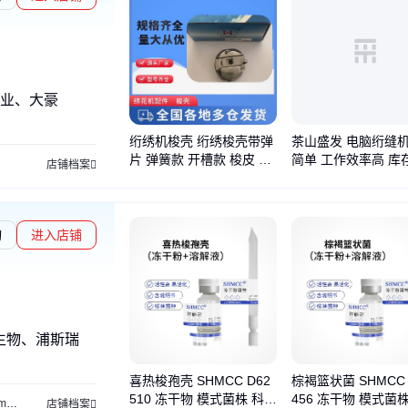
业、大豪
绗绣机梭壳 绗绣梭壳带弹
茶山盛发 电脑绗缝机
片 弹簧款 开槽款 梭皮 锁
简单 工作效率高 库
店铺档案
芯套
询
进入店铺
生物、浦斯瑞
喜热梭孢壳 SHMCC D62
棕褐篮状菌 SHMCC 
510 冻干物 模式菌株 科研
456 冻干物 模式菌
ant
结合蛋白
胶体染料
核酸染料
助力科研
大肠杆菌
泛素蛋白
实验室用品
店铺档案