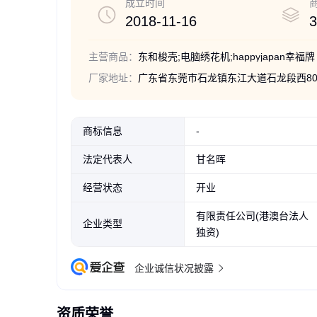
成立时间
2018-11-16
3
主营商品：
东和梭壳;电脑绣花机;happyjapan幸福牌
厂家地址：
广东省东莞市石龙镇东江大道石龙段西80
商标信息
-
法定代表人
甘名晖
经营状态
开业
有限责任公司(港澳台法人
企业类型
独资)
企业诚信状况披露
资质荣誉