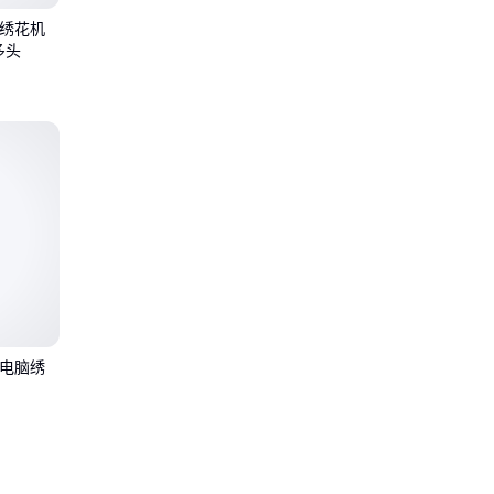
脑绣花机
多头
牌电脑绣