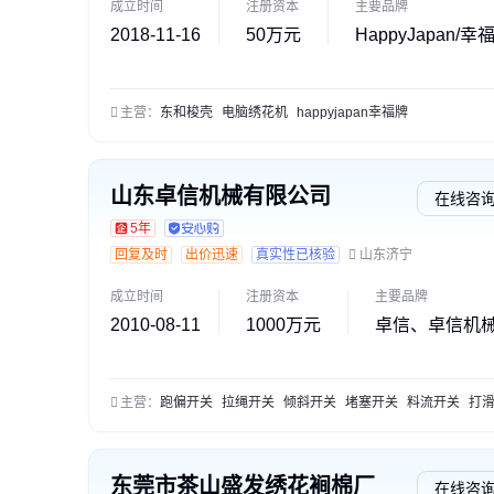
成立时间
注册资本
主要品牌
2018-11-16
50万元
HappyJapan/
主营：
东和梭壳
电脑绣花机
happyjapan幸福牌
山东卓信机械有限公司
在线咨
5年
回复及时
出价迅速
真实性已核验
山东济宁
成立时间
注册资本
主要品牌
2010-08-11
1000万元
卓信、卓信机
主营：
跑偏开关
拉绳开关
倾斜开关
堵塞开关
料流开关
打滑检测开
东莞市茶山盛发绣花裥棉厂
在线咨