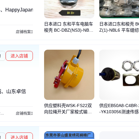
幸福、HappyJapan幸福牌、日本佐文、HappyJapan、东和
日本进口 东和平车电脑车
日本进口东和梭壳 BC
梭壳 BC-DBZ(NS3)-NBL
Z(1)-NBL6 平车缝
店铺档案
缝纫机梭芯
绣机
询
进入店铺
械、山东卓信
供应塑料壳WSK-FS22双
供应EB50A8-C4BR-
向拉绳开关厂家梭式输送
-YK103056测速传
关
失速开关
溜槽堵塞开关
煤流开关
钢轨磨耗测量尺
射频导纳开关
静电
店铺档案
机拉线开关KHJ-2L2B
家ESKB电子速度开
询
进入店铺