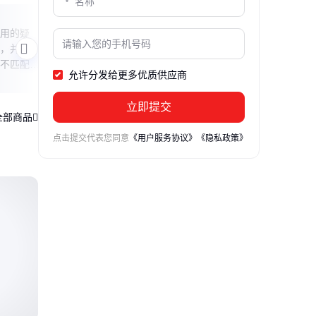
缝纫机针杆不上油
迷你
用的疑
本文解析中捷微油ZJ9000D缝纫机针杆不
本文
，并提供
上油的常见原因，详细介绍其供油系统工
题，
不匹配导
作原理，并提供简单实用的排查方法，帮
附带
允许分发给更多优质供应商
助用户快速恢复设备正常运转。
上手
立即提交
全部商品
点击提交代表您同意
《用户服务协议》
《隐私政策》