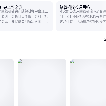
针尖上弯之谜
缝纫机梭芯通用吗
秘缝纫机针尖在缝纫过程中出现上
本文解答家用缝纫机梭芯是否通
的原因，分析针尖变形与缝料、机
问，分析不同机型梭芯的兼容性
的关系，并提供实用解决方案，帮
选购建议，帮助用户避免因梭芯
轻松应对缝纫小麻烦。
致的缝纫问题。
机