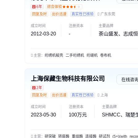
6年
综合体验
回复及时
出价迅速
真实性已核验
广东东莞
成立时间
注册资本
主要品牌
2012-03-20
-
茶山盛发、志成恒
主营：
绗绣机梭壳
二手绗绣机
绗缝机
卷布机
上海保藏生物科技有限公司
在线咨
2年
回复及时
出价迅速
真实性已核验
上海
成立时间
注册资本
主要品牌
2023-05-30
100万元
SHMCC、瑞楚
主营：
研突破
转座酶
重组酶
连接酶
研试剂
(5×)(with
recombin