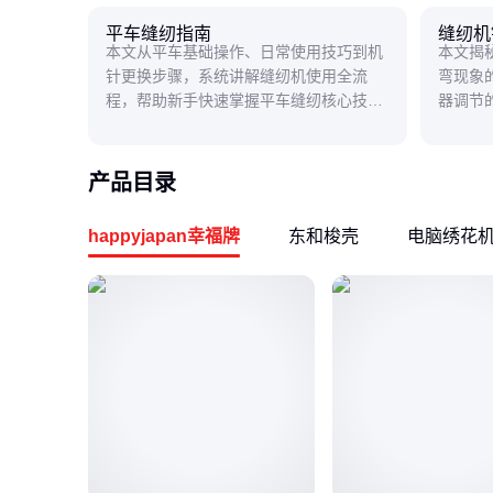
平车缝纫指南
缝纫机
本文从平车基础操作、日常使用技巧到机
本文揭
针更换步骤，系统讲解缝纫机使用全流
弯现象
程，帮助新手快速掌握平车缝纫核心技
器调节
能，解决断线、跳针等常见问题。
助用户
产品目录
happyjapan幸福牌
东和梭壳
电脑绣花