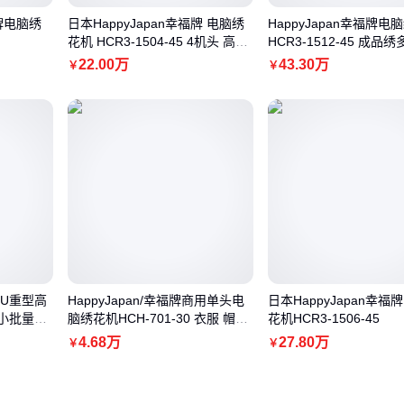
福牌电脑绣
日本HappyJapan幸福牌 电脑绣
HappyJapan幸福牌电
花机 HCR3-1504-45 4机头 高功
HCR3-1512-45 成品绣
率
22
.00
万
43
.30
万
￥
￥
HCU重型高
HappyJapan/幸福牌商用单头电
日本HappyJapan幸福
小批量生
脑绣花机HCH-701-30 衣服 帽子
花机HCR3-1506-45
刺绣
4
.68
万
27
.80
万
￥
￥