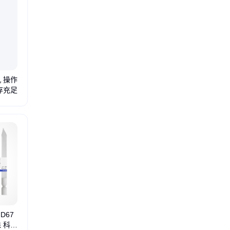
 操作
存充足
D67
株 科研
重组肠激酶
电泳缓冲液
拓扑异构酶
热敏磷酸酶
检测试剂盒
全能核酸酶
核酸