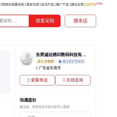
购物车
我要采购
我有货源
会员产品
推广产品
建议反馈
注册开店
搜爱采购
搜本店
东莞诚达绣印数码科技有限公司
法人:甘名晖
通过真实性核验
广东省东莞市
查看电话
在线咨询
沟通底价
提交后，商家将派代表为您专人服务