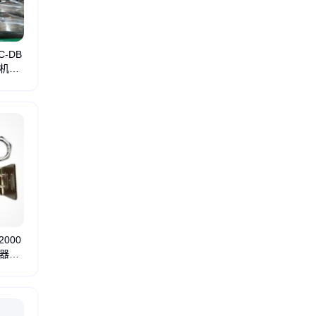
-DB
纫机刺
2000
感器厂
容开关
接近开关
霍尔传感器
防爆撕裂开关
撕裂检测器
关