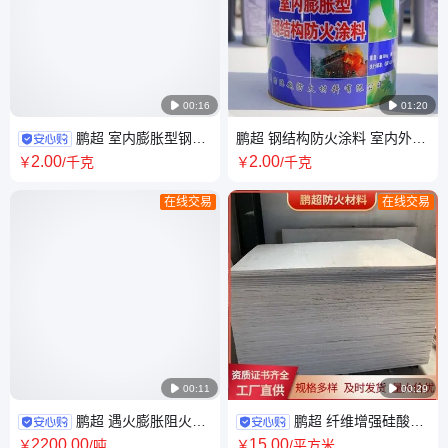

00:16

01:20
鹏超 室内膨胀型钢结
鹏超 钢结构防火涂料 室内外厚
构防火涂料 颜色可定制 源头工
型薄型涂料 施工方便
2
.00
2
.00
￥
/千克
￥
/千克
厂 库存充足
在线交易
在线交易

00:11

00:29
鹏超 遇火膨胀阻火模
鹏超 纤维增强硅酸钙
块 阻燃隔热蛭石砖 可按需定制
防火板 耐水耐潮湿 韧性好强度
2200
.00
15
.00
￥
/吨
￥
/平方米