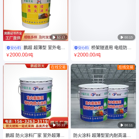

00:17

00:15
鹏超 超薄型 室外电缆
桥架隧道用 电缆防火
防火涂料 阻燃隔热 附着力好 种
涂料 饰面型防火漆 全国发货 配
2000
.00
2000
.00
￥
/吨
￥
/吨
类多样 按需定制
送到厂
在线交易
在线交易

00:33

00:11
鹏超 防火涂料厂家 室外超薄型
防火涂料 超薄型室内耐高温防