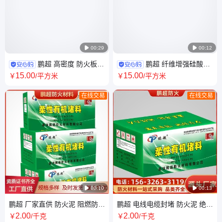

00:29

00:12
鹏超 高密度 防火板
鹏超 纤维增强硅酸钙
通风管道消防排烟 全国发货 免
防火板 排烟通道风管防火包覆
15
.00
15
.00
￥
/平方米
￥
/平方米
费样品
板
在线交易
在线交易

00:10

00:13
鹏超 厂家直供 防火泥 阻燃防火
鹏超 电线电缆封堵 防火泥 绝缘
柔性有机堵料 品类多样 质量可
阻火胶泥 发货快 适用范围广泛
2
.00
2
.00
￥
/千克
￥
/千克