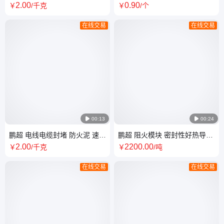
料 源头工厂 按时发货 施工便捷
燃封堵材料 源头厂家
2
.00
0
.90
￥
/千克
￥
/个
在线交易
在线交易

00:13

00:24
鹏超 电线电缆封堵 防火泥 速固
鹏超 阻火模块 密封性好热导率
型防火胶泥 源头厂家供应
低 源头厂家发货
2
.00
2200
.00
￥
/千克
￥
/吨
在线交易
在线交易