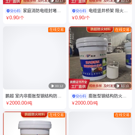

00:17

00:17
家庭消防电缆封堵阻
电缆竖井桥架 阻火包
火包 运输方便 防火包 建筑工程
膨胀型防火包 配送到厂 技术指
0
.90
0
.90
￥
/个
￥
/个
包工包料
导
在线交易
在线交易

00:12

00:10
鹏超 室内非膨胀型钢结构防火
膨胀型钢结构防火涂
涂料 耐高温耐腐蚀 厂家批发 包
料 鹏超 颜色可定制 包工包料
2000
.00
2000
.00
￥
/吨
￥
/吨
工包料
按需定制
在线交易
在线交易