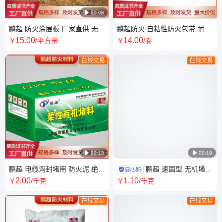

00:08
鹏超 防火涂层板 厂家直供 无机
鹏超防火 自粘性防火包带 耐高
封堵防火板 全国发货 免费样品
温阻燃 适用范围广泛 支持定制
15
.00
14
.00
￥
/平方米
￥
/卷
在线交易
在线交易

00:13

00:19
鹏超 电缆沟封堵用 防火泥 绝缘
鹏超 速固型 无机堵料
阻火胶泥 配送到厂 技术指导
阻燃防火耐高温 配送到厂 技术
2
.00
1
.10
￥
/千克
￥
/千克
指导
在线交易
在线交易