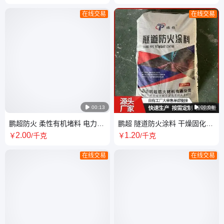
信
在线交易
在线交易

00:13

00:08
鹏超防火 柔性有机堵料 电力工
鹏超 隧道防火涂料 干燥固化快
程封堵用 耐高温防火泥 全国发
强度高 耐老化 全国发货
2
.00
1
.20
￥
/千克
￥
/千克
货
在线交易
在线交易