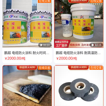
在线交易
在线交易

00:24

00:15
鹏超 电缆防火涂料 耐火时间长
鹏超 电缆防火涂料 耐高温防腐
涂层薄 厂房建筑施工
蚀 可承接全国工程
2000
.00
2000
.00
￥
/吨
￥
/吨
在线交易
在线交易