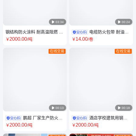

03:34

00:24
钢结构防火涂料 耐高温阻燃 品
电缆防火包带 耐油隔
类齐全 货源充足 鹏超定制
热 支持定制 鹏超 全国发货
2000
.00
14
.00
￥
/吨
￥
/卷
在线交易
在线交易

00:13

00:18
鹏超 厂家生产防火涂
酒店学校建筑用钢结
料 防火性能稳定 全国发货 支持
构防火涂料 颜色可定制 全国发
2000
.00
2000
.00
￥
/吨
￥
/吨
定制
货 支持定制