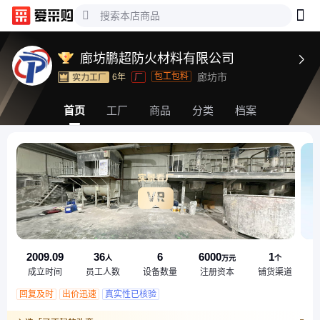
廊坊鹏超防火材料有限公司

包工包料
廊坊市
6年
厂
首页
工厂
商品
分类
档案
2009.09
36
6
6000
1
人
万元
个
成立时间
员工人数
设备数量
注册资本
铺货渠道
回复及时
出价迅速
真实性已核验