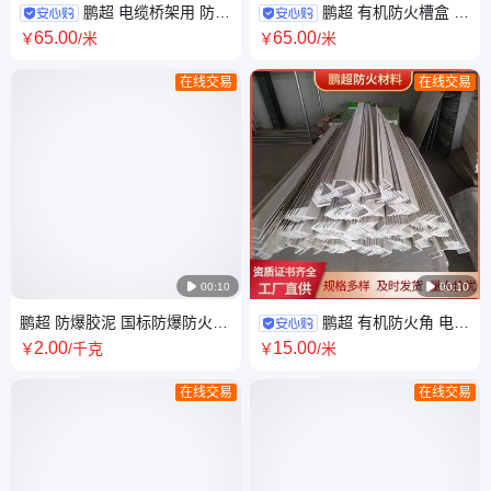
鹏超 电缆桥架用 防火
鹏超 有机防火槽盒 阻
槽盒 尺寸可加工定制 货源充足
燃耐耐高温 支持定做 现货速发
65
.00
65
.00
￥
/米
￥
/米
在线交易
在线交易

00:10

00:10
鹏超 防爆胶泥 国标防爆防火泥
鹏超 有机防火角 电力
密封绝缘防火胶泥 货源充足 全
行业专用 支持定制 货源充足
2
.00
15
.00
￥
/千克
￥
/米
国发货
在线交易
在线交易