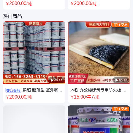
防火涂料 附着力好 资质齐全
腐蚀 涂层导热率低 不易脱落 鹏
2000
.00
2000
.00
￥
/吨
￥
/吨
超定制
热门商品
在线交易

00:14

00:12
鹏超 超薄型 室外钢结
地铁 办公楼建筑专用防火板 隔
构防火涂料 电厂防腐油漆 承揽
热防潮墙板 产品性能稳定 全国
2000
.00
15
.00
￥
/吨
￥
/平方米
施工 包工包料
发货
在线交易