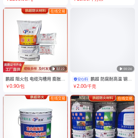
高
在线交易

00:22

00:24
鹏超 阻火包 电缆沟槽用 膨胀型
鹏超 防腐耐高温 钢结
消防阻火枕 全国发货
构防火涂料 饰面型防火漆 全国
0
.90
2
.00
￥
/包
￥
/千克
发货 源头工厂
在线交易
在线交易