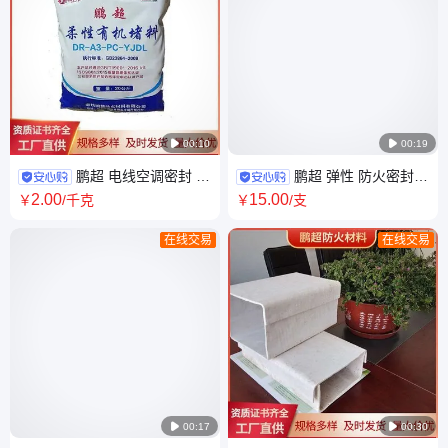

00:10

00:19
鹏超 电线空调密封 防
鹏超 弹性 防火密封胶
火泥 密封绝缘防火胶泥 品类多
膨胀型 耐高温阻燃白色填缝剂
2
.00
15
.00
￥
/千克
￥
/支
样 质量可信
源头工厂
在线交易
在线交易

00:17

00:30