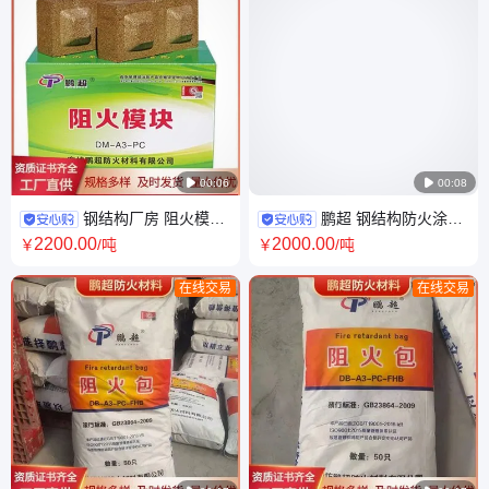

00:06

00:08
钢结构厂房 阻火模块
鹏超 钢结构防火涂料
防火封堵墙施工 配送到厂 技术
厂家 环保耐酸碱 全国发货 支持
2200
.00
2000
.00
￥
/吨
￥
/吨
指导
定制
在线交易
在线交易