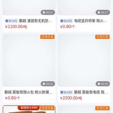

00:17

00:17
鹏超 速固型无机防火
电缆竖井桥架 阻火包
堵料 不开裂 防火灰泥 支持定制
膨胀型防火包 支持定制 品类齐
1100
.00
0
.90
￥
/吨
￥
/个
承揽施工
全
在线交易
在线交易

00:22

00:28
鹏超 膨胀型阻火包 耐火耐潮耐
鹏超 膨胀型电缆 阻火
高温 720型400型250型防火包
模块 有机模块 适用范围广泛
0
.90
2200
.00
￥
/个
￥
/吨
在线交易
在线交易