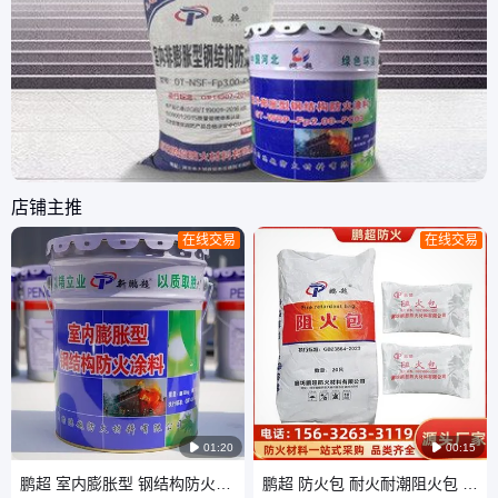
店铺主推
在线交易
在线交易

01:20

00:15
鹏超 室内膨胀型 钢结构防火涂
鹏超 防火包 耐火耐潮阻火包 阻