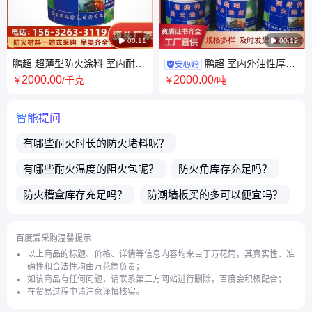

00:11

00:12
鹏超 超薄型防火涂料 室内耐高
鹏超 室内外油性厚型
温防腐蚀 附着力强 不易脱落
防火涂料 环保耐酸碱 按时发货
2000
.00
2000
.00
￥
/千克
￥
/吨
施工便捷
智能提问
有哪些耐火时长的
防火堵料
呢？
有哪些耐火温度的
阻火包
呢？
防火角
库存充足吗？
防火槽盒
库存充足吗？
防潮墙板
买的多可以便宜吗？
店铺的实体公司地址在哪里？
百度爱采购温馨提示
店主电话微信号是多少？
以上商品的标题、价格、详情等信息内容均来自于万花筒，其真实性、准
确性和合法性均由万花筒负责；
买了店铺商品之后售后有保障吗？
如该商品有任何问题，请联系第三方网站进行删除，百度会积极配合；
在贸易过程中请注意谨慎核实。
介绍下
阻火模块
的耐火时间？