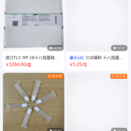

00:56

00:07
进口TLC RP-18十八烷基硅胶
C18填料 十八烷基硅
键合硅胶薄层板C18铝箔
烷键合硅胶 反相ODS 球型 40-
1264
.00
5
.25
￥
/盒
￥
/克
5*7.5cm1.05560
60um 厂家定制规格
在线交易
在线交易

00:30

00:10