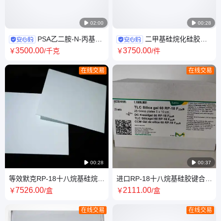

02:00

00:28
PSA乙二胺-N-丙基键
二甲基硅烷化硅胶薄
合硅胶SPE固相萃取填料 邦凯
层板C2反相板F254聚维酮K30
3500
.00
3750
.00
￥
/千克
￥
/件
材料厂家定制
肼用厂家年终钜惠
在线交易
在线交易

00:28

00:37
等效默克RP-18十八烷基硅烷键
进口RP-18十八烷基硅胶键合硅
合硅胶薄层板C18反相板
胶板C18反相板5*10cm25片每
7526
.00
2111
.00
￥
/盒
￥
/盒
盒含荧光
在线交易
在线交易