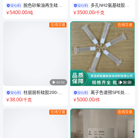
脱色砂柴油再生硅胶
多孔NH2氨基硅胶微
砂生产脱色去味去杂质邦凯材
球 固相分散净化 植物激素提取
5400
.00
3500
.00
￥
/吨
￥
/千克
料厂家定制规格
效率高
在线交易
在线交易

00:52

00:30
柱层层析硅胶200-
离子色谱预SPE处理
400目实验室用层析介质填料
柱 HLB固相萃取柱 支持定制 邦
38
.00
5000
.00
￥
/千克
￥
/件
厂家定制
凯
在线交易
在线交易