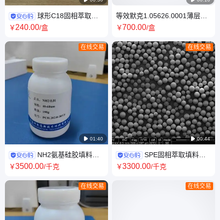
球形C18固相萃取柱
等效默克1.05626.0001薄层层
十八烷基封端SPE小柱
析板硅胶60TLC薄层板
240
.00
700
.00
￥
/盒
￥
/盒
60μm500mg/6ml厂家多规格
10*20cm现货
在线交易
在线交易

01:40

00:44
NH2氨基硅胶填料邦
SPE固相萃取填料
凯生产厂家固相萃取液相制备
MCX色谱填料 100g 厂家定制
3500
.00
3300
.00
￥
/千克
￥
/千克
分离纯化介质SPE
分离纯化介质
在线交易
在线交易