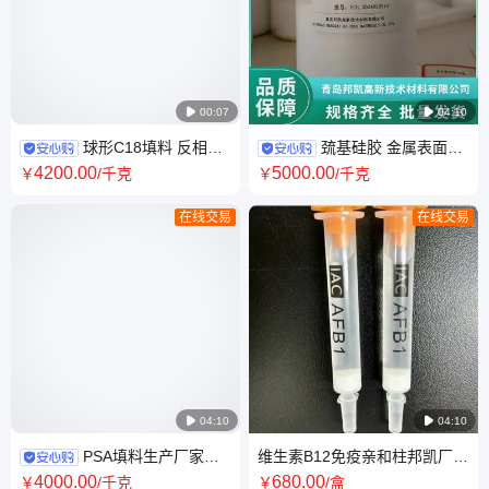

00:07

04:10
球形C18填料 反相十
巯基硅胶 金属表面除
八烷基硅烷键合硅胶 40-
漆剂 塑粉清除剂 污水脱色剂 邦
4200
.00
5000
.00
￥
/千克
￥
/千克
75μm120A 邦凯
凯
在线交易
在线交易

04:10

04:10
PSA填料生产厂家支
维生素B12免疫亲和柱邦凯厂家
持定制 SPE固相萃取专用按需
直供1500ng3ml肝素IAC柱
4000
.00
680
.00
￥
/千克
￥
/盒