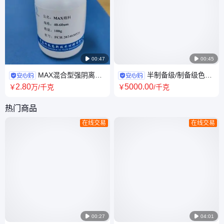

00:47

00:45
MAX混合型强阴离子
半制备级/制备级色谱
交换固相萃取填料邦凯材料生
填料 高分子聚合物基质：
2
.80
5000
.00
￥
万
/千克
￥
/千克
产厂家 全国发货
HLB,MAX,MCX,WAX,WCX
热门商品
在线交易
在线交易

00:27

04:01