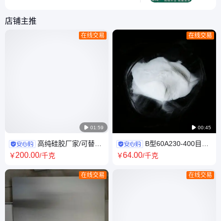
成，通过吸附、分配、离子交换等作用
类液体样
实现目标物与基质的分离，具有操作简
集。环境
店铺主推
便、富集效率高、净化效果好等特点，
水体、土
在线交易
在线交易
广泛应用于环境监测、食品检测、医药
药残留、
分析、水质分析、临床检验等领域。在
属络合物
环境
基质干扰
面，能纯
残留、添
等目标物
性

01:59

00:45
高纯硅胶厂家/可替代
B型60A230-400目40-
进口/层析介质/色谱填料/ 多种
60um / 柱层析硅胶 / 邦凯 / 多
200
.00
64
.00
￥
/千克
￥
/千克
规格可定制
规格 可定制
在线交易
在线交易