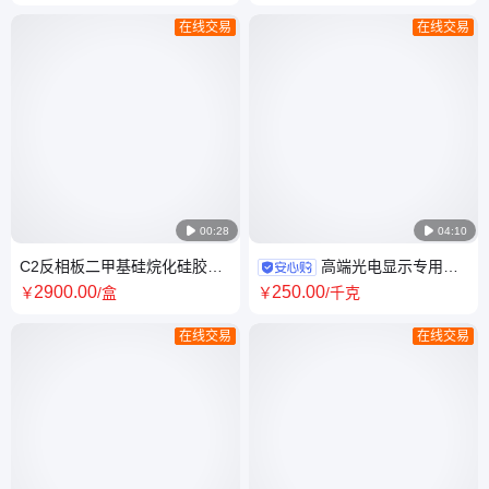
纯食品级\可定制
检测除盐
在线交易
在线交易

00:28

04:10
C2反相板二甲基硅烷化硅胶薄
高端光电显示专用硅
层板10*20cm无荧光聚维酮K30
基色谱填料邦凯硅胶国产化替
2900
.00
250
.00
￥
/盒
￥
/千克
肼检测
代源头厂家
在线交易
在线交易