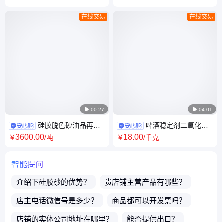
定制 邦凯
20mg6ml
在线交易
在线交易

00:27

04:01
硅胶脱色砂油品再生
啤酒稳定剂二氧化硅
硅胶砂生产厂家可定制规格指
厂家 耐高温塑料用助剂 邦凯
3600
.00
18
.00
￥
/吨
￥
/千克
标高效吸附色素
智能提问
介绍下
硅胶砂
的优势？
贵店铺主营产品有哪些？
店主电话微信号是多少？
商品都可以开发票吗？
店铺的实体公司地址在哪里？
能否提供出口？