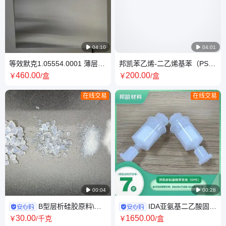

04:10

04:01
等效默克1.05554.0001 薄层层
邦凯苯乙烯-二乙烯基苯（PS-
析硅胶60铝箔板TLC 含荧光 现
DVB）固相萃取小柱 SPE净化
460
.00
200
.00
￥
/盒
￥
/盒
货 20*20cm
柱
在线交易
在线交易

00:04

00:28
B型层析硅胶原料\中
IDA亚氨基二乙酸固相
孔60A吸附剂干燥剂\不定型\高
萃取柱 500mg/1ml 50支/盒 铅
30
.00
1650
.00
￥
/千克
￥
/盒