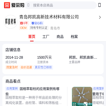
青岛邦凯高新技术材料有限公司

6年
OEM
持有专利认证
青岛市
首页
工厂
商品
档案
店铺信息
2014-11-28
1500万元
邦凯、邦凯高新技
术材料、青岛邦凯
成立时间
注册资本
主要品牌
回复及时
出价迅速
真实性已核验
商品看点
固相萃取柱的应用案例有哪
固相萃
应用案例
应用案例
些
要用于哪
固相萃取柱是一种用于样品前处理的分
固相萃取
景
离纯化装置，由柱管、填料和筛板组
领域样品

3