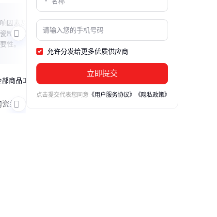
钛与陶瓷相遇怎么办
陶瓷
响因素及
当钛金属与陶瓷接触时，可能会产生摩
本文
瓷制品的
擦、磨损或化学反应。本文探讨了钛金属
釉料
要性。
与陶瓷接触时的处理方法，包括避免直接
神奇
允许分发给更多优质供应商
接触、使用缓冲材料和定期检查维护，帮
的蜕
助读者有效应对这一问题。
立即提交
全部商品
点击提交代表您同意
《用户服务协议》
《隐私政策》
陶瓷绝缘片