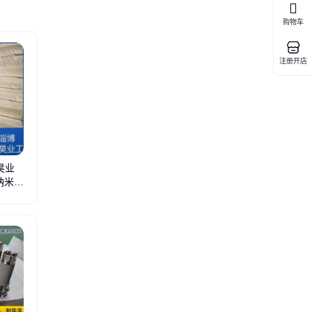
购物车
注册开店
昊业
纳米级
结块剂
精脱酸吸附剂