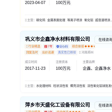
2023-04-07
100万元
主营：
碳化钨
金属表面处理
等离子喷涂
氧化铝
超音速喷涂
巩义市企鑫净水材料有限公司
在线咨
行业精选
7年
综合体验
交
回复及时
出价迅速
真实性已核验
河南郑州
成立时间
注册资本
主要品牌
2017-11-23
100万元
企鑫、企鑫净水
主营：
水处理材料
柱状活性炭
椰壳活性炭
活性氧化铝球批发价
萍乡市天盛化工设备有限公司
在线咨