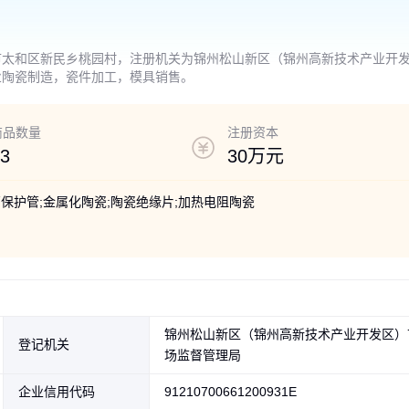
市太和区新民乡桃园村，注册机关为锦州松山新区（锦州高新技术产业开
业陶瓷制造，瓷件加工，模具销售。
商品数量
注册资本
3
30万元
管保护管;金属化陶瓷;陶瓷绝缘片;加热电阻陶瓷
锦州松山新区（锦州高新技术产业开发区）
登记机关
场监督管理局
企业信用代码
91210700661200931E