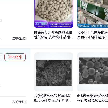
盛
陶瓷菠萝开孔瓷球 多孔惰
天盛化工气体净化塔
性氧化铝 支撑填料 蒸馏塔
泰勒花环填料阻力小
环
泰勒花环
不锈钢矩鞍环
铝花环填料
拉西环
四氟填料
气液分布器
丝网除雾器
店铺档案
陶瓷填料
齐全源头厂家
询
进入店铺
达
片(板)状氧化铝 径厚比3-
6~8微米类球形氧化
5,片径可控 单晶硅片抛光
作硅胶 硅酯填充率高
店铺档案
用,成品率>70%
铝氧化物 品质优