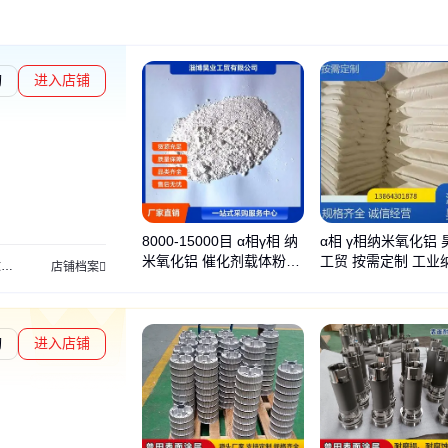
询
进入店铺
8000-15000目 α相γ相 纳
α相 γ相纳米氧化铝 
米氧化铝 催化剂载体粉末
工贸 按需定制 工业
铝
干燥剂
固体强酸
煅烧铝粉
抛光陶瓷
锅炉除垢剂
热换器除污剂
增硬抗
店铺档案
高纯99.99超细
煅烧铝粉
询
进入店铺
章L1
通过深度核验