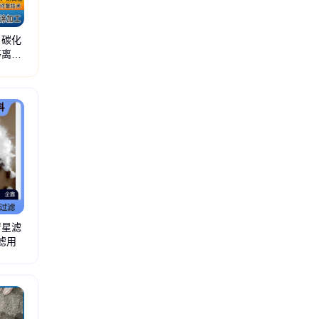
 碳化
等离子
彗星滤
过滤用