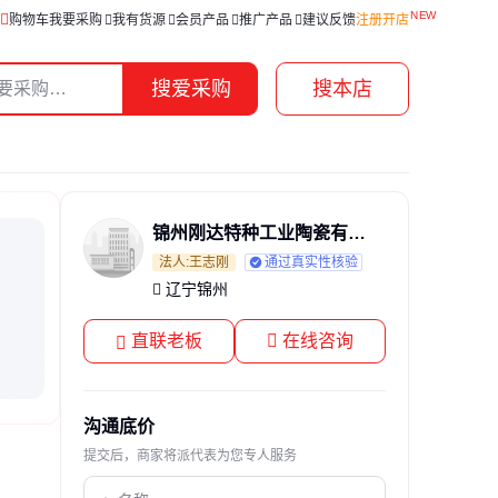
购物车
我要采购
我有货源
会员产品
推广产品
建议反馈
注册开店
搜爱采购
搜本店
锦州刚达特种工业陶瓷有限责任公司
法人:王志刚
通过真实性核验
辽宁锦州
直联老板
在线咨询
沟通底价
提交后，商家将派代表为您专人服务