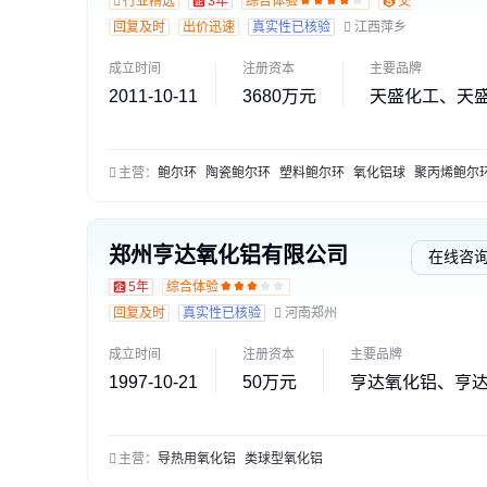
行业精选
3年
综合体验
交易勋章L1
回复及时
出价迅速
真实性已核验
江西萍乡
成立时间
注册资本
主要品牌
2011-10-11
3680万元
天盛化工、天
主营：
鲍尔环
陶瓷鲍尔环
塑料鲍尔环
氧化铝球
聚丙烯鲍尔
郑州亨达氧化铝有限公司
在线咨
5年
综合体验
回复及时
真实性已核验
河南郑州
成立时间
注册资本
主要品牌
1997-10-21
50万元
亨达氧化铝、亨
主营：
导热用氧化铝
类球型氧化铝