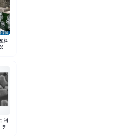
塑料
品种
丝网除沫器
金属规整填料
陶瓷波纹填料
塑料孔板填料
多面空心球
哈凯登球填
铝 制
 亨达