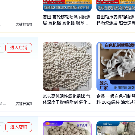
普田 带轮链轮喷涂耐磨涂
普田轴承支撑轴喷涂
层 氧化铝 氧化锆 镍基 硬
钨陶瓷涂层 超音速
热喷涂
陶瓷喷涂
热喷涂加工
店铺档案
质涂层 喷涂加工
处理 耐磨防腐高效
询
进入店铺
易勋章L1
95%高纯活性氧化铝球 气
企鑫 一级白色机制
体深度干燥/吸附剂 催化剂
料 20kg袋装 油水
格
聚丙烯酰胺
絮凝剂
店铺档案
载体 3-5mm 企鑫
询
进入店铺