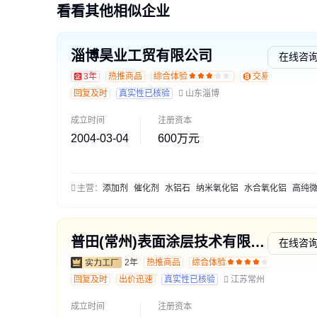
看看其他相似企业
淄博昊业工贸有限公司
在线咨
3年
热推商品
综合体验
交易勋章L1
回复及时
真实性已核验
山东淄博
成立时间
注册资本
2004-03-04
600万元
主营：
添加剂
催化剂
水铝石
纳米氧化铝
水合氧化铝
高纯微氧化
普田(常州)表面涂层技术有限公司
在线咨
2年
热推商品
综合体验
交易勋
回复及时
出价迅速
真实性已核验
江苏常州
成立时间
注册资本