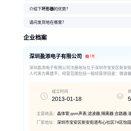
介绍下
环形器
的优势？
供应 WINNSKY 1775MHz 射频
WINNSKY 2140MHz 声表滤波器
WINNSKY 2655MHz Band7 声
声表滤波器 2595MHz NDFG026
供应 WINNSKY 642MHz 声表滤
WINNSKY 418MHz
WINNSKY 942.5MH
供应WINNSKY声表滤波
供应 FDD 低插损 RF
供应GSM声表双工器NDF
滤波器 声表面波 NDF9516
1109贴片 NDFH017 可定制
表滤波器 NDFH013 支持定制开
Band 41 移动通讯用
波器 72MHz带宽 DCC6 NDF511
插损NDF418B 支持定
器 B8 NDFH014 支
003 1580MHz 北斗 G
NDF9201 2535MHz D
520 支持定制开发
请问发货地在哪里？
发
9
载
1
0
0
0
1
.00
.10
.10
.10
.00
1
0
0
1
1
.00
.10
.90
.00
.00
￥
￥
￥
￥
￥
￥
￥
￥
￥
￥
企业档案
深圳盈添电子有限公司
7年
深圳盈添电子有限公司注册地址位于深圳市宝安区新安街道布
人代表为黄建平，经营范围包括一般经营项目是：微波
子元器件、传感器、声表面波器件的设计、技术开发、委
定规定在登记前须经批准的项目除外），许可经营项目
成立时间
2013-01-18
5
主营商品：
厂家地址：
深圳市宝安区新安街道布心社区74区怡园路5