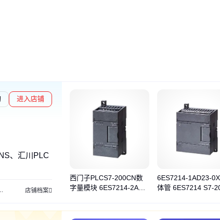
询
进入店铺
NS、汇川PLC
西门子PLCS7-200CN数
6ES7214-1AD23-0
字量模块 6ES7214-2AD2
体管 6ES7214 S7-2
西门子 编程软件
功率模块
精智面板
西门子信号板模块
西门子通信模块
西门子
店铺档案
3-0XB8晶体管
西门子PLC