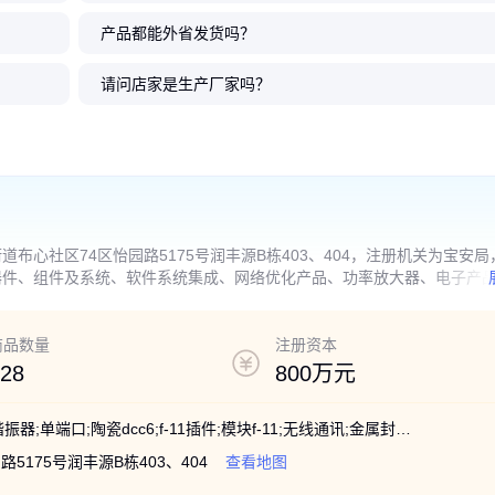
产品都能外省发货吗？
声表滤波器低
z 声表滤波
器 NDFH
声表滤波器
8777-2
WINNSKY DFC1250P10A 介质
供应 CDMA450 贴片声表滤波器
WINNSKY DFC881R25A 介质滤
WINNSKY 原装 北斗声表滤波器
WINNSKY原厂直供射频
WINNSKY 供应声表谐振
WINNSKY 1588MHz
供应WINNSKY 贴片 S
制开发
持定制开发
PS 导航车
CC6C
滤波器 1250MHz 支持定制开发
NDF4171 412.5MHz
波器 881MHz 支持定制开发
NDF9266 1268.5MHz 支持定制
DF5913 755MHz SM
50 433.92MHz 支持
NDFG007 支持定制开
NDF2039 SMP-53封
请问店家是生产厂家吗？
开发
1
1
1
1
.00
.00
.00
.00
1
1
0
1
.00
.00
.10
.00
￥
￥
￥
￥
￥
￥
￥
￥
心社区74区怡园路5175号润丰源B栋403、404，注册机关为宝安局
器件、组件及系统、软件系统集成、网络优化产品、功率放大器、电子产
外加工与销售；国内贸易，货物及技术进出口。(法律、行政法规、国务
是
商品数量
注册资本
28
800万元
晶体管;gsm声表;滤波器;隔离器;合路器;谐振器;单端口;陶瓷dcc6;f-11插件;模块f-11;无线通讯;金属封装;反向射频;无线遥控;圆形直插;晶振声表;声表贴片;端口声表;多层天线;陶瓷天线;金属管壳;多层巴伦;移动通信;微波天线;带线封装
175号润丰源B栋403、404
查看地图