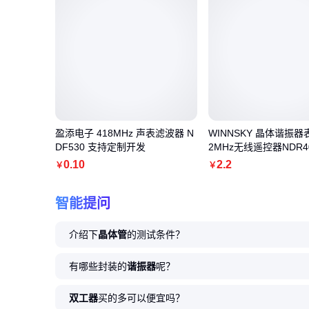
盈添电子 418MHz 声表滤波器 N
WINNSKY 晶体谐振器表
DF530 支持定制开发
2MHz无线遥控器NDR4
0
.10
2
.2
￥
￥
智能提问
介绍下
晶体管
的测试条件？
有哪些封装的
谐振器
呢？
双工器
买的多可以便宜吗？