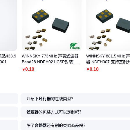
贴433.9
WINNSKY 773MHz 声表滤波器
WINNSKY 881.5MHz
001
Band28 NDFH021 CSP封装1.1*
器 NDFH007 支持定制
0.9mm
0
.10
0
.10
￥
￥
介绍下
环行器
的包装类型？
滤波器
的包装方式可以定制吗？
除了
合路器
还有别的类似商品吗？