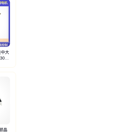
量中大
3000
林顿晶