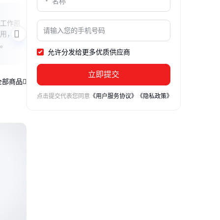
EMI滤波器揭秘
2SA
工作原
本文深入浅出地解析EMI滤波器的核心特
本文解
用，带你
性，包括其工作原理、常见类型及应用场
用场
。
景，帮助读者全面了解这一电子设备中的
款电
允许分发给更多优质供应商
隐形卫士。
立即提交
全部商品
点击提交代表您同意
《用户服务协议》
《隐私政策》