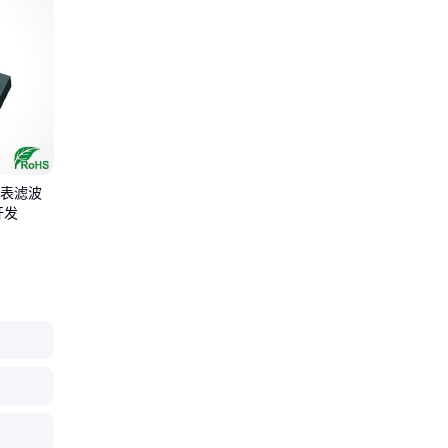
 声表滤波
开发