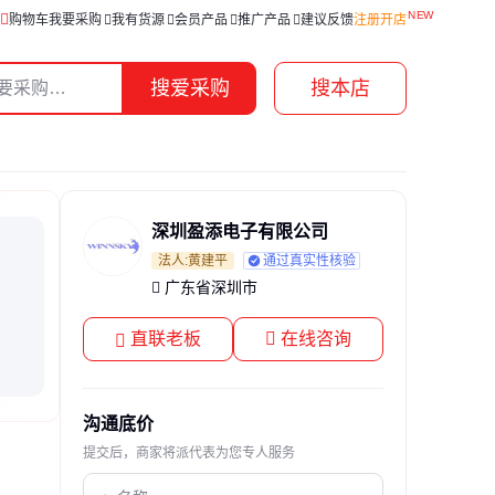
购物车
我要采购
我有货源
会员产品
推广产品
建议反馈
注册开店
搜爱采购
搜本店
深圳盈添电子有限公司
法人:黄建平
通过真实性核验
广东省深圳市
直联老板
在线咨询
沟通底价
提交后，商家将派代表为您专人服务