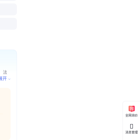
滤波器 N
器NDR5
 声表滤波器
AW滤波器
D贴片
定制开发
发
装 支持定制
，法
品、电
展开
院决
全网询价
消息管理