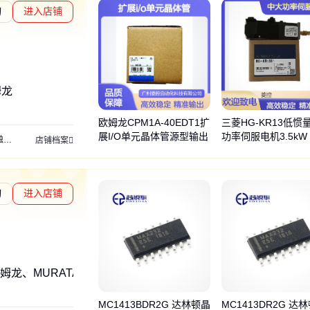
询
进入店铺
度核验
姆龙
欧姆龙CPM1A-40EDT1扩
三菱HG-KR13低惯
展I/O单元晶体管源型输出
功率伺服电机3.5kW 
屏
安川伺服
安川电机
Pro-face
普洛菲斯
店铺档案
rpm
询
进入店铺
姆龙、MURATA
MC1413BDR2G 达林顿晶
MC1413DR2G 达