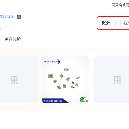
爱采购首页
7x24H
货源
市
留言问价