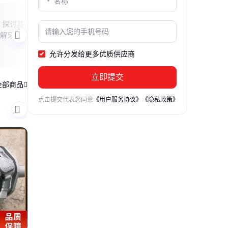
煤矿钻机卡瓦加工指南
硬岩
，探讨其应
本文详细介绍了煤矿钻机卡瓦的加工流
本文
解牙轮尺
程、材料选择及注意事项，帮助读者了解
数，
如何高效、安全地完成卡瓦加工，提升钻
误区
允许分发给更多优质供应商
机性能。
要点
立即提交
全部商品
点击提交代表您同意
《用户服务协议》
《隐私政策》
钻头体
钻采配件