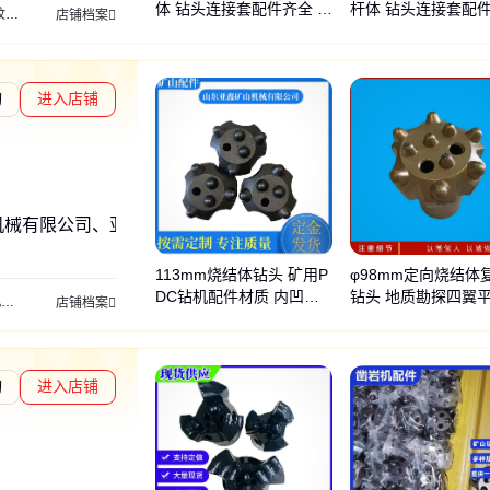
体 钻头连接套配件齐全 杂
杆体 钻头连接套配
钢
管缝式锚杆
玻璃钢锚杆
中空注浆锚杆
跟管钻具
潜孔钻具
高举钻机
边坡锚
店铺档案
填土基坑锚固
混凝土挡墙加固
询
进入店铺
章L1
通过深度核验
机械有限公司、亚鑫矿山、亚鑫
113mm烧结体钻头 矿用P
φ98mm定向烧结体
DC钻机配件材质 内凹四
钻头 地质勘探四翼
机
中部槽
马蹄连接环
钻机
钻杆
耙斗装岩机
双速绞车
调度绞车
回柱绞车
液压
店铺档案
翼胎体式钻具供应
扣钻具 胎体式钎头
询
进入店铺
章L1
通过深度核验