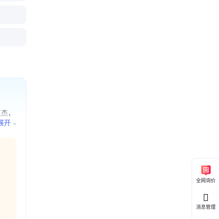
刚石钻具
钻头 钻井
pdc钻
钻头 非开
使用方便
开挖工程用
于较硬地
削速度快
王杰，
推广；
展开
全网询价
消息管理