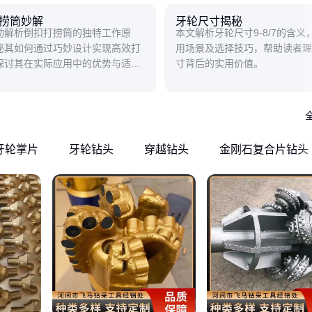
捞筒妙解
牙轮尺寸揭秘
动解析倒扣打捞筒的独特工作原
本文解析牙轮尺寸9-8/7的含义
秘其如何通过巧妙设计实现高效打
用场景及选择技巧，帮助读者理
探讨其在实际应用中的优势与适用
寸背后的实用价值。
牙轮掌片
牙轮钻头
穿越钻头
金刚石复合片钻头