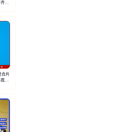
件齐全
固钻机
复合片
平底公
支架千斤顶
液压支架油缸
炉排减速机
无极减速机
往复式给煤机
甲带式给煤机