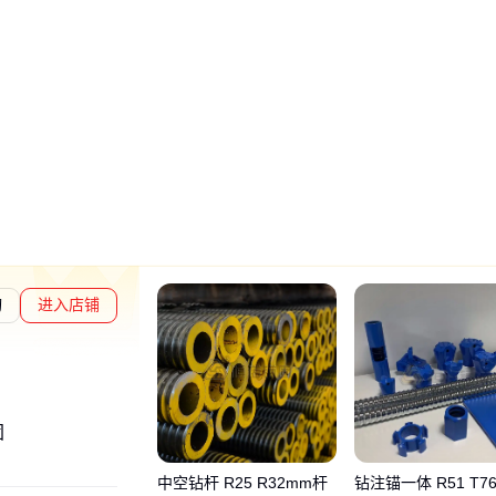
询
进入店铺
章L1
通过深度核验
固
中空钻杆 R25 R32mm杆
钻注锚一体 R51 T7