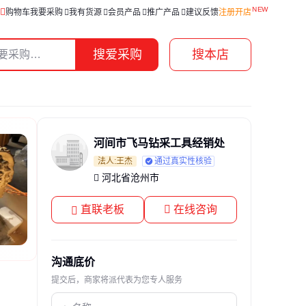
购物车
我要采购
我有货源
会员产品
推广产品
建议反馈
注册开店
搜爱采购
搜本店
河间市飞马钻采工具经销处
法人:王杰
通过真实性核验
河北省沧州市
直联老板
在线咨询
沟通底价
提交后，商家将派代表为您专人服务