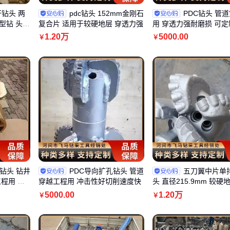
杆钻头 两
pdc钻头 152mm金刚石
PDC钻头 管
型钻 头
复合片 适用于较硬地层 穿透力强
用 穿透力强耐磨损 可定
1
.20
万
5000
.00
￥
￥
钻头 钻井
PDC导向扩孔钻头 管道
五刀翼中片单排
程用 非
穿越工程用 冲击性好切削速度快
头 直径215.9mm 较硬
度高
5000
.00
1
.20
万
￥
￥