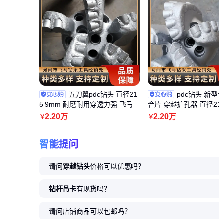
五刀翼pdc钻头 直径21
pdc钻头 新
5.9mm 耐磨耐用穿透力强 飞马
合片 穿越扩孔器 直径21
2
.20
万
2
.20
万
￥
￥
智能提问
请问
穿越钻头
价格可以优惠吗？
钻杆吊卡
有现货吗？
请问店铺商品可以包邮吗？