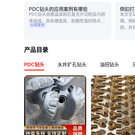
PDC钻头的应用案例有哪些
倒扣打
PDC钻头由聚晶金刚石复合片切削齿与刚
本文生
体组成，具有硬度高、耐磨性强的特点，
理，揭
应用案例
广泛应用于多个领域。石油天然气钻井
捞，并
中，适用于软至中硬地层，如泥岩、砂
场景。
岩、石灰岩等，能高效破碎岩石，提升钻
井速度，降低单井成本，尤其在水平井和
产品目录
定向井作业中表现优异；地质
PDC钻头
水井扩孔钻头
油田钻头