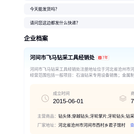
今天能发货吗？
PDC扩孔钻头 非开挖工
PDC钻头 高耐磨性镶齿
PDC锚杆钻头 工业用
金刚石复合片PDC钻头
pdc钻头 152mm金刚石
PDC导向扩孔
水井PDC金刚
五刀翼pdc钻
PDC导向扩孔
PDC导向扩孔
程用钻具 管道穿越用 耐腐蚀强度
三牙轮钻头件 金刚石 实心 工业
规格齐全 支持定制 品质保证
直径215.9mm 穿透力强 飞马
复合片 钻采工具 使用方便 飞马
穿越工程用 支持非标定
径215.9mm 石油天
5.9mm 适用于较软地层
开采用金刚石钻具 穿透
开采金刚石复合片钻具
请问您这边都发什么快递？
高
用 规格齐全
用
5000
7000
7000
2
1
.20
.80
万
万
.00
.00
.00
5000
2
1
5000
5000
.20
.20
万
万
.00
.00
.00
￥
￥
￥
￥
￥
￥
￥
￥
￥
￥
企业档案
河间市飞马钻采工具经销处
7年
河间市飞马钻采工具经销处注册地址位于河北省沧州市
经营范围包括一般项目：石油钻采专用设备销售；金属
专用设备修理；金属制品修理(除依法须经批准的项目外
成立时间
2015-06-01
7
主营商品：
钻头体;穿越钻头;牙轮掌片;牙轮钻头;钻
厂家地址：
河北省沧州市河间市西村乡君子馆村