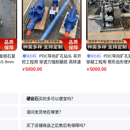
型金刚石复
PDC导向扩孔钻头 非开
PDC导向扩孔
5.9mm
挖工程用 穿透力强耐磨损 高转速
穿越工程用 楔形齿形使
5000
.00
5000
.00
￥
￥
硬岩石
买的多可以便宜吗？
请问发货地在哪里？
买了店铺商品之后售后有保障吗？