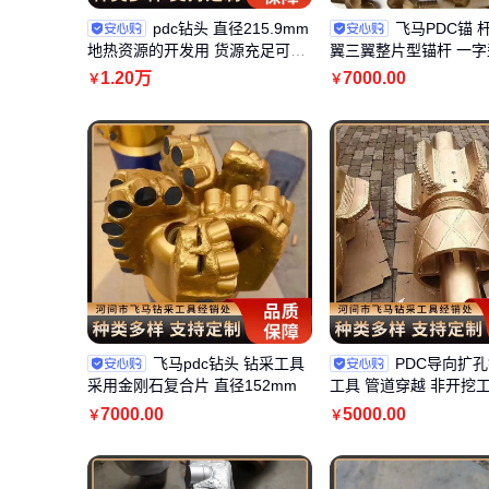
pdc钻头 直径215.9mm
飞马PDC锚 
地热资源的开发用 货源充足可定
翼三翼整片型锚杆 一字
制
售后无忧
1
.20
万
7000
.00
￥
￥
飞马pdc钻头 钻采工具
PDC导向扩孔
采用金刚石复合片 直径152mm
工具 管道穿越 非开挖工
标定制
7000
.00
5000
.00
￥
￥