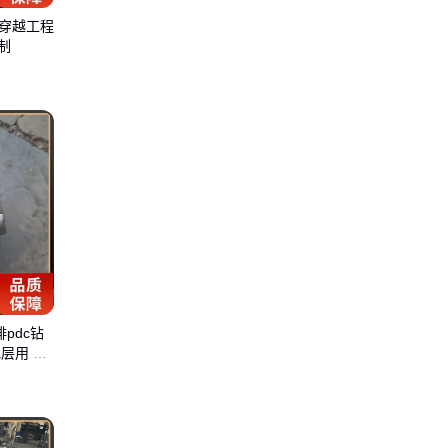
道穿越工程
制
pdc钻
地层用 强