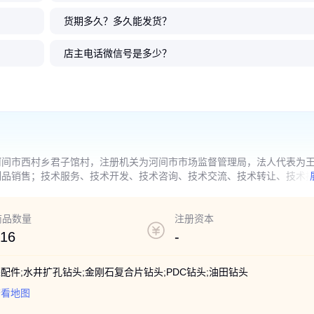
货期多久？多久能发货？
钻头 管道
石钻头 直
头 直径21
钻头 石油
钻头 煤矿
五刀翼中片单排pdc钻
PDC导向扩孔钻头 非开
PDC导向扩孔钻头 管道
PDC导向扩孔钻头 石油
PDC钻头 金
PDC导向扩孔
五刀翼中片单排
PDC导向扩孔
制 高转速
然气钻探开发
 飞马
力强
 使用方便
头 直径215.9mm 适用于较硬地
挖钻井 管道穿越工程用 飞马
穿越用钻井工具 支持非标定制
开采用金刚石钻具 切削速度快
非开挖工程用 楔形齿形
工具 管道穿越工程 非
头 215.9mm直径 适用
挖钻井 管道穿越用 切
店主电话微信号是多少？
层 飞马
层
1
5000
5000
5000
.20
万
.00
.00
.00
5000
5000
1
5000
.20
万
.00
.00
.00
￥
￥
￥
￥
￥
￥
￥
￥
河间市西村乡君子馆村，注册机关为河间市市场监督管理局，法人代表为
制品销售；技术服务、技术开发、技术咨询、技术交流、技术转让、技术
，凭营业执照依法自主开展经营活动)。
商品数量
注册资本
16
-
采配件;水井扩孔钻头;金刚石复合片钻头;PDC钻头;油田钻头
查看地图