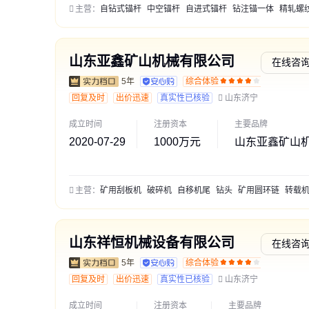
主营：
自钻式锚杆
中空锚杆
自进式锚杆
钻注锚一体
精轧螺纹
山东亚鑫矿山机械有限公司
在线咨
5年
综合体验
交易勋
回复及时
出价迅速
真实性已核验
山东济宁
成立时间
注册资本
主要品牌
2020-07-29
1000万元
山东亚鑫矿山
主营：
矿用刮板机
破碎机
自移机尾
钻头
矿用圆环链
转载
山东祥恒机械设备有限公司
在线咨
5年
综合体验
交易勋
回复及时
出价迅速
真实性已核验
山东济宁
成立时间
注册资本
主要品牌