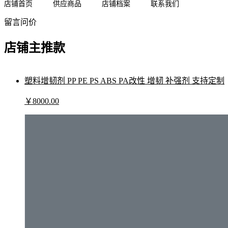
店铺首页
供应商品
店铺档案
联系我们
留言问价
店铺主推款
塑料增韧剂 PP PE PS ABS PA改性 增韧 补强剂 支持定制
￥
8000
.00