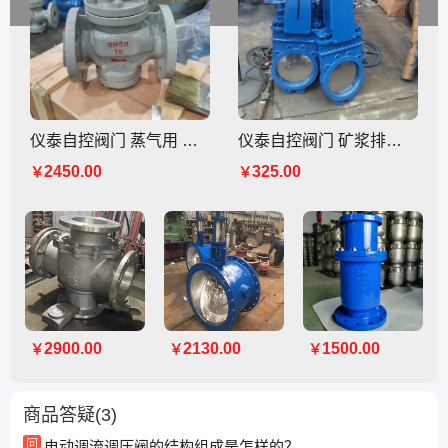
仪泰自控阀门 蒸气用 铸钢材质 高灵敏减压阀 YG43H
仪泰自控阀门 矿浆排渣 对夹式 手动浆液阀 KUZ73X
2450.00
325.00
￥
￥
2900.00
2130.00
1500.00
￥
￥
￥
商品答疑(3)
问
电动调流调压阀的结构组成是怎样的？