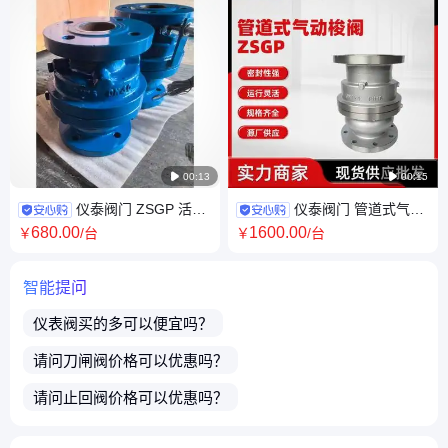

00:13

00:15
仪泰阀门 ZSGP 活塞
仪泰阀门 管道式气动
式法兰气动梭阀 制氮机用 带限
梭阀 型号ZSGP-16 不锈钢、碳
680
.00
1600
.00
￥
/台
￥
/台
位开关
钢 空压机制氮制氧
智能提问
仪表阀
买的多可以便宜吗？
请问
刀闸阀
价格可以优惠吗？
请问
止回阀
价格可以优惠吗？
货期多久？多久能发货？
商品都可以开发票吗？