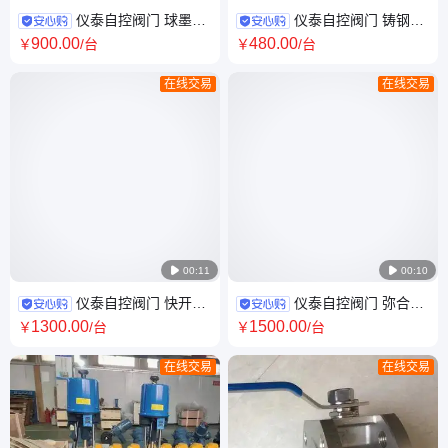
仪泰自控阀门 球墨铸
仪泰自控阀门 铸钢材
铁材质 对夹式 电动软密封蝶阀
质 法兰 无磨损球形止回阀
900
.00
480
.00
￥
/台
￥
/台
D971X
HQ44X
在线交易
在线交易

00:11

00:10
仪泰自控阀门 快开式
仪泰自控阀门 弥合型
铸钢材质 手动排泥阀 SD44X
铸钢材质 防水锤空气阀
1300
.00
1500
.00
￥
/台
￥
/台
HBGP4X
在线交易
在线交易