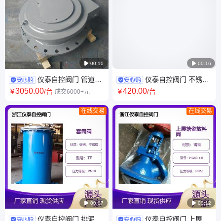

00:10

00:16
仪泰自控阀门 管道泄
仪泰自控阀门 不锈钢
压用 铸钢材质 真空释放阀 508
明杆软密封闸阀 型号Z41X-16P
3050
.00
420
.00
￥
/台
￥
/台
成交6000+元
法兰连接 弹性座封
在线交易
在线交易

00:07

00:12
仪泰自控阀门 排泥套
仪泰自控阀门 上展搪