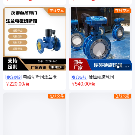
接碳钢WCB
STL Q641Y
在线交易
在线交易

00:18

00:27
电磁切断阀法兰碳钢
硬碰硬旋球阀
蒸汽水高温高压防爆常闭ZCZP
GWXDF3240H双向密封耐磨矿
220
.00
540
.00
￥
/台
￥
/台
电压220V
用零泄露
在线交易
在线交易