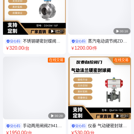
品广泛用
天然气、
制药

00:12

00:16
不锈钢硬密封蝶阀法
蒸汽电动调节阀ZDLP
兰连接多层次偏心304耐高温耐
高温高压智能调节4-20ma380V
320
.00
1200
.00
￥
/台
￥
/件
磨耐腐蚀蒸汽
控制流量
在线交易
在线交易

00:29

00:20
手动两用闸阀Z941H
仪泰 气动硬密封球阀
防爆智能一体化4-20ma法兰连
法兰连接 NI60耐磨耐高温 密封
1950
.00
530
.00
￥
/台
￥
/台