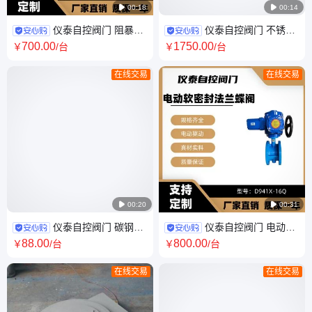

00:18

00:14
仪泰自控阀门 阻暴轰
仪泰自控阀门 不锈钢
阻火器 PWL-16C 稳态非稳态
气动上展式放料阀 FL641H-
700
.00
1750
.00
￥
/台
￥
/台
碳钢材质 防爆阻燃
16P 单做用、双作用
在线交易
在线交易

00:20

00:31
仪泰自控阀门 碳钢法
仪泰自控阀门 电动软
兰球阀 Q41F-16C 软密封 水、
密封法兰蝶阀 D941X-16Q 球
88
.00
800
.00
￥
/台
￥
/台
油品 铸钢浮动式
磨铸铁 手电一体
在线交易
在线交易