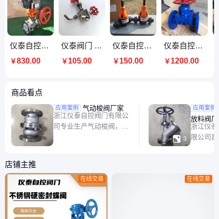
仪泰自控阀门 法兰连接 不锈钢材质 气动衬氟球阀 Q641F46
仪泰阀门 高密封取样阀 型号GMJ11/4F 高压 不锈钢材质 螺纹连接
仪泰自控阀门 PVC材质 双活接 计量泵用 单向背压阀 BYF
仪泰自控阀门 放料用 耐腐蚀 手动 搪瓷隔膜阀 G41C
830.00
105.00
150.00
1200.00
￥
￥
￥
￥
商品看点
气动梭阀厂家
不锈钢
应用案例
应用案例
浙江仪泰自控阀门有限公
放料阀厂
司专业生产气动梭阀，管
浙江仪泰
道式气动阀，材质有碳
限公司是

3
钢、不锈钢，连接方式有
放料阀设
法兰连接和螺纹连接，支
为一体的
店铺主推
持压力和长度定制。
料阀、气
在线交易
在线交易
（下）展
阀、平底
阀、放料
阀等系列