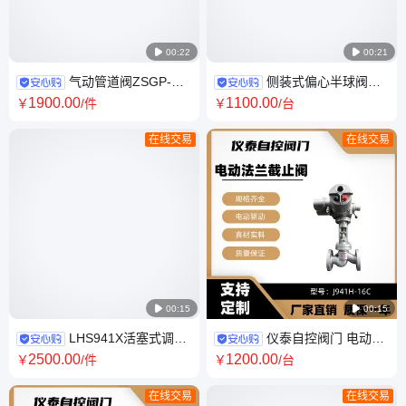

00:22

00:21
气动管道阀ZSGP-
侧装式偏心半球阀
16P不锈钢304进气阀氮气专用
PQ340H硬密封碳钢材质耐磨卸
1900
.00
1100
.00
￥
/件
￥
/台
灰PN16
在线交易
在线交易

00:15

00:15
LHS941X活塞式调流
仪泰自控阀门 电动截
调压阀电动控制多功能流量调
止阀J941H蒸汽管道高压高温
2500
.00
1200
.00
￥
/件
￥
/台
节鼠笼304
法兰连接
在线交易
在线交易