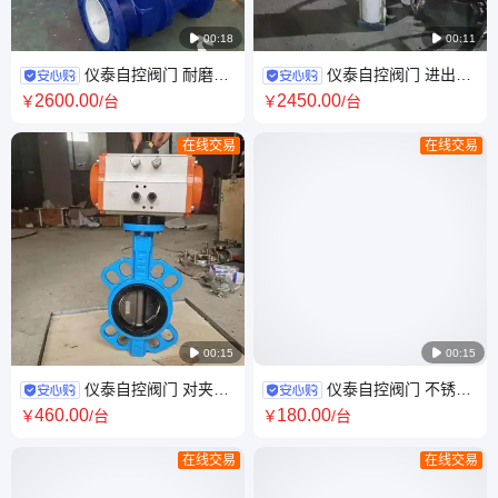

00:18

00:11
仪泰自控阀门 耐磨矿
仪泰自控阀门 进出料
用 内衬陶瓷 电动排渣闸阀
用 耐磨 气动陶瓷双插板阀
2600
.00
2450
.00
￥
/台
￥
/台
PZ941TC
Z644TC
在线交易
在线交易

00:15

00:15
仪泰自控阀门 对夹式
仪泰自控阀门 不锈钢
中线 气动软密封蝶阀 D671X
材质 螺纹连接 支管减压阀
460
.00
180
.00
￥
/台
￥
/台
YZ11X
在线交易
在线交易