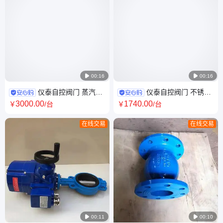

00:16

00:16
仪泰自控阀门 蒸汽减
仪泰自控阀门 不锈钢
压用 铸钢材质 自力式调节阀
材质 耐酸碱腐蚀 衬氟法兰蝶阀
3000
.00
1740
.00
￥
/台
￥
/台
ZZYP
D341F46
在线交易
在线交易

00:11

00:10