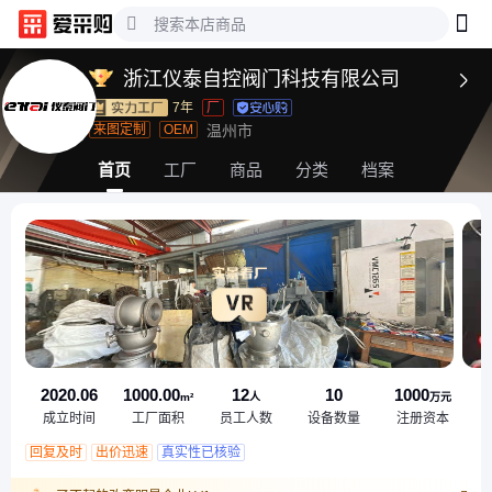
浙江仪泰自控阀门科技有限公司

7年
厂
来图定制
OEM
温州市
首页
工厂
商品
分类
档案
2020.06
1000.00
12
10
1000
m²
人
万元
成立时间
工厂面积
员工人数
设备数量
注册资本
回复及时
出价迅速
真实性已核验