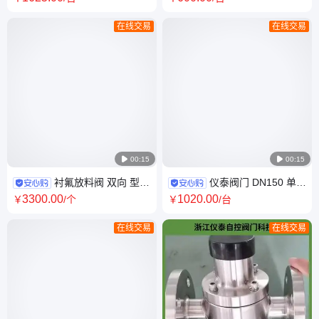
SBLF46
Y43H
在线交易
在线交易

00:15

00:15
衬氟放料阀 双向 型号
仪泰阀门 DN150 单向
FL41F46-16c 常温 法兰 公称
法兰 铸钢、不锈钢 常压 阀套式
3300
.00
1020
.00
￥
/个
￥
/台
通径DN50-200
排污型号TP41F
在线交易
在线交易