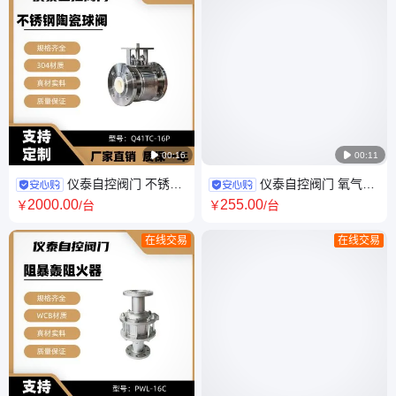

00:16

00:11
仪泰自控阀门 不锈钢
仪泰自控阀门 氧气专
陶瓷球阀Q41TC-16P氧化锆耐
用球阀 YQ41F-16P不锈钢304
2000
.00
255
.00
￥
/台
￥
/台
磨锂电池粉体输送
禁油脱脂防火防静电
在线交易
在线交易