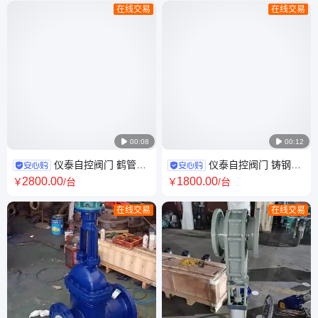
在线交易
在线交易

00:08

00:12
仪泰自控阀门 鹤管用
仪泰自控阀门 铸钢材
不锈钢 低温紧急拉断阀 DL41F
质 止回用 水上式底阀 SSDF-I
2800
.00
1800
.00
￥
/台
￥
/台
在线交易
在线交易