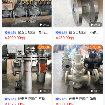

00:12

00:15
仪泰自控阀门 蒸汽用
仪泰自控阀门 不锈钢
温度调节 电动温控阀 ZZWEP
材质 对夹式 薄型球阀 Q71F
4000
.00
480
.00
￥
/台
￥
/台
在线交易
在线交易

00:10

00:15
仪泰自控阀门 不锈钢
仪泰自控阀门 弹簧活
材质 耐腐蚀 衬氟篮式过滤器
塞式 铸钢材质 蒸汽减压阀
1625
.00
600
.00
￥
/台
￥
/台