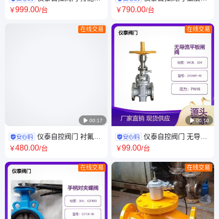
筒阀 型号TF 排污用 碳钢不锈
瓷放料阀 型号HG89-1-6 铸铁
999
.00
790
.00
￥
/台
￥
/台
钢 可调节 污水处理
搪玻璃 耐腐蚀 手动
在线交易
在线交易

00:17

00:10
仪泰自控阀门 衬氟管
仪泰自控阀门 无导流
道阻火器 型号GZW-16 耐腐蚀
平板闸阀 型号Z43WF-16 铸
480
.00
99
.00
￥
/台
￥
/台
衬F46、PO 法兰连接
钢、不锈钢材 油库专用
在线交易
在线交易