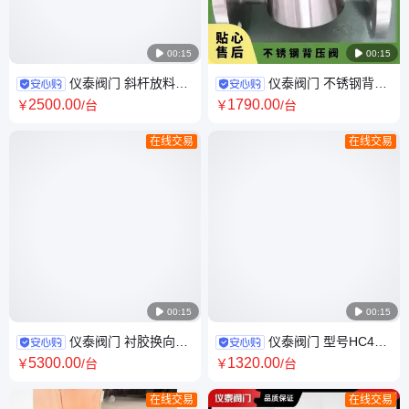

00:15

00:15
仪泰阀门 斜杆放料球
仪泰阀门 不锈钢背压
阀 单向 物料储罐 型号
阀 型号SKBYF 计量泵用 耐酸
2500
.00
1790
.00
￥
/台
￥
/台
XGFLQ41F 带法兰 常温
碱 法兰 耐腐蚀 膜片式
在线交易
在线交易

00:15

00:15
仪泰阀门 衬胶换向止
仪泰阀门 型号HC44X
回阀 H49J 矿浆 耐磨 耐腐蚀 泰
软密封 单向逆止 水利控制 不锈
5300
.00
1320
.00
￥
/台
￥
/台
勒阀 碳钢 DN200
钢橡胶瓣止回阀
在线交易
在线交易