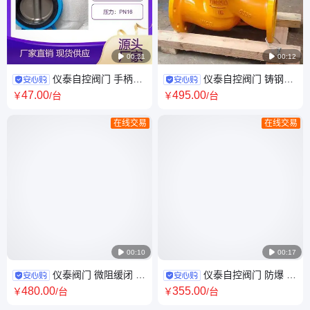

00:21

00:12
仪泰自控阀门 手柄对
仪泰自控阀门 铸钢材
夹蝶阀 型号D71X-16 软密封 不
质 防爆 燃气紧急切断阀 ZCRB
47
.00
495
.00
￥
/台
￥
/台
锈钢、球磨铸铁
在线交易
在线交易

00:10

00:17
仪泰阀门 微阻缓闭 球
仪泰自控阀门 防爆 不
墨铸铁材质 球形止回阀 HQ45X
锈钢材质 天然气阻火器 FPB
480
.00
355
.00
￥
/台
￥
/台