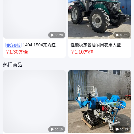

00:28

00:31
1404 1504东方红拖
性能稳定省油耐用农用大型轮
拉机 原厂动力省油耐用拖 拉机
式农机雷沃欧豹M1604-5RP拖
1
.30
1
.10
￥
万
/台
￥
万
/辆
六缸四驱四轮农机
拉机
热门商品

00:10

00:15