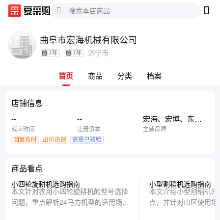
曲阜市宏海机械有限公司
济宁市
7年
7年
首页
商品
分类
档案
店铺信息
--
--
宏海、宏博、东方
红
成立时间
注册资本
主要品牌
回复及时
出价迅速
资质已核验
商品看点
小四轮旋耕机选购指南
小型割稻机选购指南
本文针对农用小四轮旋耕机的型号选择
本文介绍小型割稻机的
问题，重点解析24马力机型的适用场景
点，并针对山区使用场
与主流配置，帮助农户根据实际需求挑
议，帮助农户根据实际