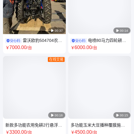

00:37

00:14
雷沃欧豹504704农用
电喷80马力四轮耕地
四轮拖拉机 四缸变频发动机专
机 804水旱两用旋耕机 强压强
7000
.00
6000
.00
￥
/台
￥
/台
用出口机型
降四驱出口拖拉机
在线交易

00:16

00:15
新款多功能农用免耕2行悬浮大
多功能玉米大豆播种覆膜施肥
豆玉米播种施肥一体机
一体机 毛豆膜上播种施肥机 2
3300
.00
4500
.00
￥
/台
￥
/台