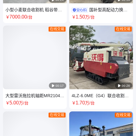
小型小麦联合收割机 稻谷带粮
国补型高配动力换挡
仓自动装袋一体机履带式电启
拖拉机 雷沃1604-5RP加强型底
7000
.00
1
.50
￥
/台
￥
万
/台
动收获机
盘六缸潍柴动力
在线交易
在线交易

00:17

00:26
大型雷沃拖拉机轴距MR2104-
4LZ-6.0ME（G4）联合收割机
6P3(G4) 农用耕地机产品属性
沃得锐龙倒伏王收割小麦大豆
5
.00
1
.70
￥
万
/台
￥
万
/台
水稻等
在线交易
在线交易