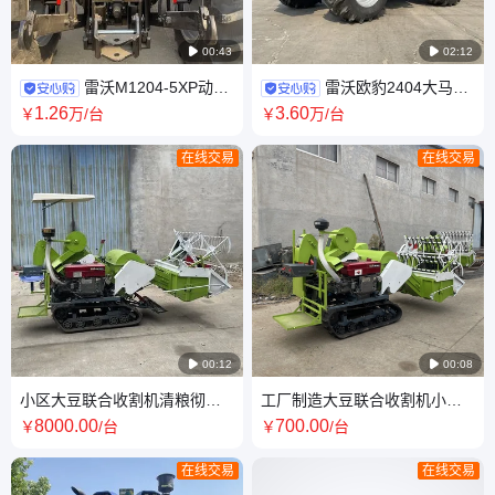

00:43

02:12
雷沃M1204-5XP动力
雷沃欧豹2404大马力
换向四轮拖拉机前进后退无需
拖拉机动力换向电控提升四驱
1
.26
3
.60
￥
万
/台
￥
万
/台
踩离合去补直提
旋耕犁地播种收获
在线交易
在线交易

00:12

00:08
小区大豆联合收割机清粮彻底
工厂制造大豆联合收割机小型
干净农用稻麦收获机
套种地用操作灵活
8000
.00
700
.00
￥
/台
￥
/台
在线交易
在线交易