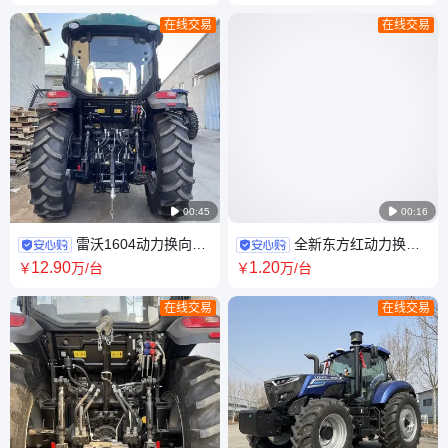
子播种机
空调驾驶室
在线交易
在线交易

00:45

00:16
雷沃1604动力换向拖
全新东方红动力换向
拉机 潍柴变频发动机 快速挂接
四轮拖拉机 四驱高配多用途耕
12
.90
1
.20
￥
万
/台
￥
万
/台
农具高配 去补直提
地机 现货补后提
在线交易
在线交易