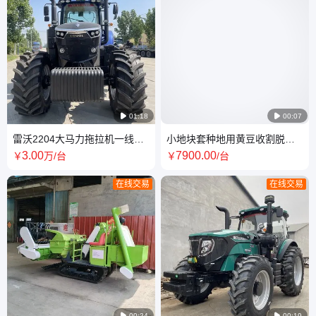

01:18

00:07
雷沃2204大马力拖拉机一线大
小地块套种地用黄豆收割脱粒
品牌M2204-7RP3去补提车
机全喂入式履带大豆联合收割
3
.00
7900
.00
￥
万
/台
￥
/台
机
在线交易
在线交易

00:24

00:19