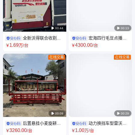

00:44

00:13
全新沃得联合收割机
宏海四行毛豆点播施
大马力水稻小麦油菜玉米谷物
肥机 多功能覆膜播种一体机
1
.69
4300
.00
￥
万
/台
￥
/台
收获机 履带轮式
在线交易
在线交易

00:09

00:29
后置悬挂小麦旋耕播
动力换挡车型雷沃欧
种施肥一体机 拖拉牵引16行麦
豹M2004-5RP潍柴六缸发动机
3260
.00
1
.00
￥
/台
￥
万
/台