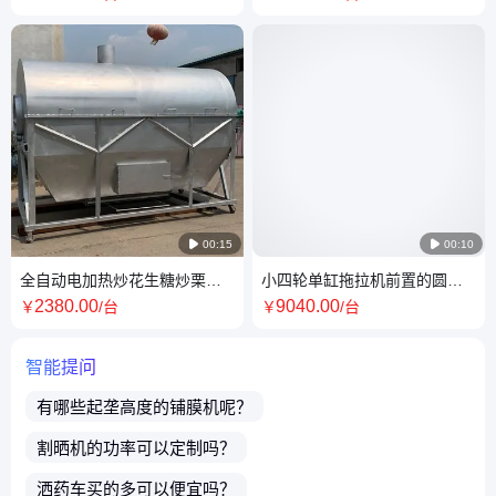
行/4行

00:15

00:10
全自动电加热炒花生糖炒栗子
小四轮单缸拖拉机前置的圆盘
炒货机 商场家用煤炭摆摊炒料
除草机 皮带传动的打草机 秸秆
2380
.00
9040
.00
￥
/台
￥
/台
机
还田机
智能提问
有哪些起垄高度的
铺膜机
呢？
割晒机
的功率可以定制吗？
洒药车
买的多可以便宜吗？