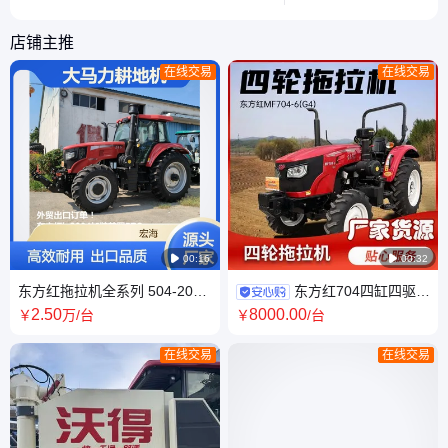
选合适的耕作设备。
型。
店铺主推
在线交易
在线交易

00:16

00:32
东方红拖拉机全系列 504-2004
东方红704四缸四驱农
全新补后提车 农用一拖大马力
用拖拉机 可配套各种农具 全新
2
.50
8000
.00
￥
万
/台
￥
/台
耕地机
车
在线交易
在线交易