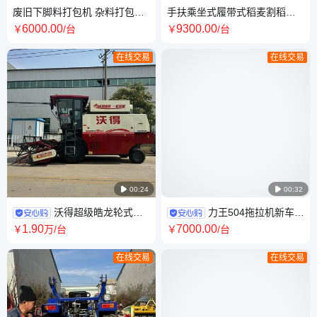
废旧下脚料打包机 杂料打包压
手扶乘坐式履带式稻麦割稻机
缩机 10吨立式液压打包机
小型地块水稻旱稻联合收割机
6000
.00
9300
.00
￥
/台
￥
/台
双拨禾器
在线交易
在线交易

00:24

00:32
沃得超级皓龙轮式稻
力王504拖拉机新车
麦联合收割机190马力水稻大豆
50马力四驱犁地机 东方红
1
.90
7000
.00
￥
万
/台
￥
/台
谷物脱粒一体机
YD4C发动机
在线交易
在线交易