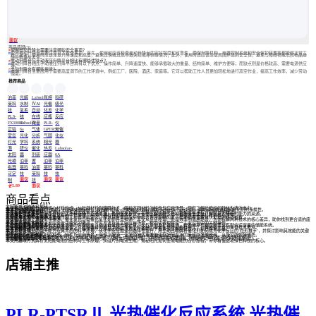
面议
商品答疑(3)
问
使用电动升降台需要注意哪些安全事项？
答
使用电动升降台需要注意以下安全事项：首先，使用前应该检查电动升降台的完好程度和可靠性，确保升降机构、电器控制系统和安全保护装置等都能够正常工
作；其次，使用时应该注意升降速度和高度，避免过快或过高导致失控或摔倒等情况；此外，使用时还应该注意周围环境的安全性，避免与障碍物或危险物品接
触导致事故发生。
问
电动升降台与手动液压升降平台相比有哪些优缺点？
答
电动升降台相比手动液压升降平台具有以下优点：操作简单、升降速度快、能够承载较大的重量、结构简单、维护方便等；而缺点则是价格较高、需要电源供应
等。
问
电动升降台有哪些用途？
答
电动升降台主要应用于需要高度调节的工作环境中，例如工厂、医院、酒店、家庭等。它可以帮助工作人员更加轻松地进行高空作业，提高工作效率，减少劳动
强度。
推荐商品
泊菲
光解
Labsolar
气相
科研
莱科
水制
ⅣAI
光催
级光
技
氢系
自动
化反
化学
PLS-
统
在线
应瓶
反应
FX300HU
Labsolar-
微量
PLR-
仪
实验
6a
气体
GPTR50
光催
室氙
光化
分析
气固
化仪
灯光
学科
系统
相光
器
源
研仪
催化
热反
Labsolar-
太阳
器
剂装
应器
6A
光模
泊菲
置
泊菲
泊菲
拟器
莱科
泊菲
莱科
莱科
可定
技
莱科
技
技
面议
面议
面议
制
技
￥
5.89
面议
万
商品看点
太阳能电池的原料揭秘
本文揭示太阳能电池的核心材料构成，从硅基材料到薄膜技术，解析不同材料的特性与应用场景，带您了解光能如何转化为清洁电力。
催化剂6大类型
本文介绍6种常见催化剂类型，包括均相催化剂、多相催化剂、生物催化剂等，解析其特点与应用场景，帮助读者快速理解催化剂的多样性。
滤光片如何玩转光线
本文生动解析滤光片如何通过选择性透光改变光线特性，从色彩滤镜到红外摄影的应用原理，揭秘这层薄片背后的光学魔法。
活性炭灰的冶炼奥秘
本文揭秘活性炭灰的冶炼过程，从原料选择到高温处理，再到活化步骤，带你了解这种多孔材料的诞生之旅，解答其独特吸附能力的来源。
光热催化三步走
本文用三步拆解光热催化氧化板的工作原理：从阳光捕捉到能量转化，再到污染物分解，带你看懂这项环保科技的核心流程。
太阳能电池的电压电流
本文解析太阳能电池的工作电压和工作电流的定义，探讨其在实际应用中的表现及影响因素，帮助读者理解光伏发电的核心参数。
盐废水净化术：催化VS电催化
当含盐废水遇上高级氧化技术，催化氧化与电催化氧化如何各显神通？本文从反应原理、处理效率到适用场景，为你拆解两种技术的核心差异，助你找到更合适的废
水处理方案。
反应釜去功能化解析
本文深入浅出地解释了反应釜去功能化的概念、常见方法及其实际应用场景，帮助读者理解这一工业过程中的关键操作。
家用太阳能电池怎么选
本文解析家用太阳能蓄电池容量选择的关键因素，包括日常用电量计算、天气影响及扩容技巧，帮助用户根据实际需求匹配合适容量的储能系统。
丙烷脱氢催化剂制造
本文揭秘丙烷脱氢催化剂的制造流程，从原料选择到成型活化，带你了解这种工业催化剂背后的科学工艺，解析每一步的关键技术要点。
二氧化碳焊接技巧
本文详细介绍二氧化碳焊接的基本走法、操作要点及常见问题解决方案，帮助初学者快速掌握焊接技巧，提升焊接质量。
催化剂有多强
本文揭秘催化剂的强大能力及其背后的科学原理，从化学反应加速到选择性提升，用生动比喻解析催化剂如何成为化学反应的‘隐形推手’，并探讨影响其效能的关键
因素。
亚当斯催化剂的秘密
本文揭秘亚当斯催化剂的种类、特性及应用场景，带你了解这一化学领域的重要催化剂如何在不同反应中发挥作用，以及它的独特优势。
N型太阳能电池揭秘
本文解析N型太阳能电池的结构特性，对比传统P型电池的差异，并探讨其在光伏领域的应用前景，帮助读者理解这一技术的核心优势。
48V电池太阳能充电指南
本文解答48V 340Ah电池需要多少块太阳能板才能充满，分析太阳能板功率、日照时间等关键因素，并提供实用计算方法和优化建议。
太阳能电池解密
本文用趣味方式解析太阳能电池的结构与工作原理，从硅片到电流生成，揭秘阳光如何变成电能的奇妙旅程，带你看懂这项绿色科技的核心。
店铺主推
PLR-PTSRⅡ 光热催化反应系统 光热催