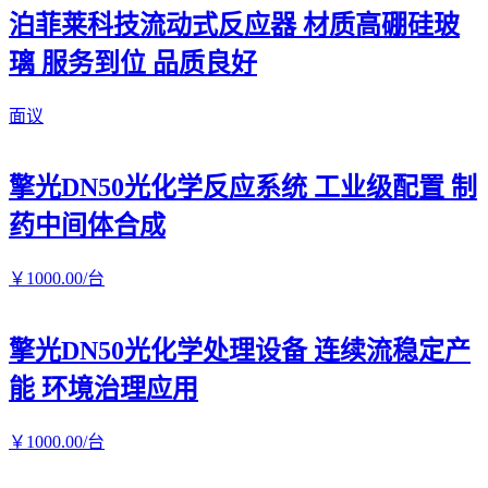
泊菲莱科技流动式反应器 材质高硼硅玻
璃 服务到位 品质良好
面议
擎光DN50光化学反应系统 工业级配置 制
药中间体合成
￥
1000
.00
/台
擎光DN50光化学处理设备 连续流稳定产
能 环境治理应用
￥
1000
.00
/台