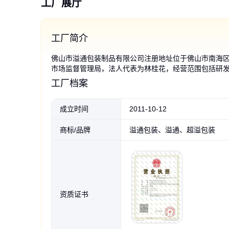
工厂展厅
工厂简介
佛山市溢通包装制品有限公司注册地址位于佛山市南海
市场监督管理局，法人代表为林桂花，经营范围包括研
pof热缩膜定制化妆品
全降解单片交联POF热
POF热收缩膜袋饮料矿
供应环保pof热缩交联
定制pof交联膜 热收缩
POF透明对折热收缩膜
可定制塑封膜透明POF
供应POF热
pof交联卷膜
工厂定制pof
pof低温交联
工厂直营pof
POF热收缩
POF热收缩
外）。（依法须经批准的项目，经相关部门批准后方可
包装盒塑封膜高性能交联膜工厂
缩膜 日常零售通用塑封膜可降解
泉水热收缩袋化妆品礼盒封口塑
膜 对折吸塑交联低温膜可降解杯
塑封膜厂家 环保收缩袋 收缩率高
工厂 现货pof交联膜高性能塑封
对折膜厂家印刷高性能筒膜pof低
温交联膜包装热收缩封
装薄膜自动包装机交联P
缩膜环保可降解化妆品
保透明加厚封边塑封膜
货批发 POF对折膜筒膜
厂家热缩包装膜免费试
低温交联热缩袋 高性
工厂档案
现货 可定制
杯面酒瓶膜
封膜 透明加厚
面酒瓶热缩膜
膜包装盒子
温防雾交联膜
品包装收缩
缩膜热封筒膜
韧性对折膜
全自动机专用
热封膜包装
封pof对折膜
缩现货定制
0
0
0
0
0
29
0
.50
.10
.80
.10
.10
.10
.00
0
0
0
0
0
0
0
.10
.10
.10
.50
.10
.10
.10
成交1000+元
成交2000+元
成交700+元
成交900+元
成
成
￥
￥
￥
￥
￥
￥
￥
￥
￥
￥
￥
￥
￥
￥
成立时间
2011-10-12
商标/品牌
溢通包装、溢通、超溢包装
资质证书