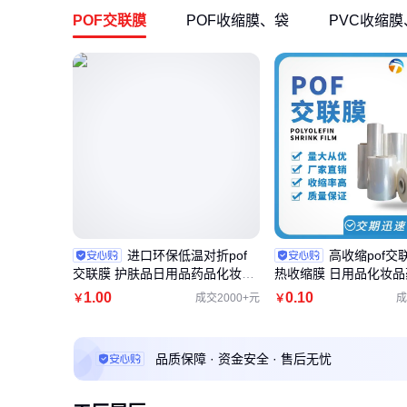
POF交联膜
POF收缩膜、袋
PVC收缩膜
进口环保低温对折pof
高收缩pof交
交联膜 护肤品日用品药品化妆品
热收缩膜 日用品化妆
热收缩膜现货
包装对折膜
1
.00
0
.10
成交2000+元
成
￥
￥
品质保障 · 资金安全 · 售后无忧