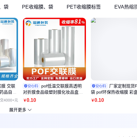
逆衰减。 ​1. 
、袋
PE收缩膜、袋
PET收缩膜标签
EVA热缩
分子结构稳定性​
要基材为聚丙烯
聚合
联膜 交联
pof低温交联膜高透明
厂家定制现货P
品药品自动
对折膜食品级塑封膜化妆品盒礼
袋 pof环保热收缩膜 彩
盒热封膜批发
封膜收缩袋
0
.10
0
.10
交4000+元
￥
￥
展开更多