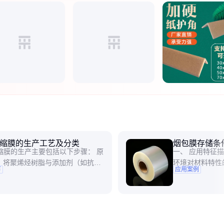
收缩膜的生产工艺及分类
烟包膜存储条
收缩膜的生产主要包括以下步骤： 原
一、 应用特征
：将聚烯烃树脂与添加剂（如抗静
环境对材料特性
节
应用案例
增滑剂等）混合。 挤出成型：通过
制 烟包膜的存
将原料加热熔融，形成薄膜。 双向
决于其高分子材
对薄膜进行横向和纵向拉伸，提高
环境因素的相互
和收缩性能。 冷却定型：冷却后形
当的存储条件会
的收缩膜
途径引发材料性