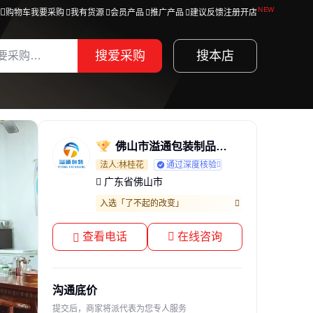
购物车
我要采购
我有货源
会员产品
推广产品
建议反馈
注册开店
搜爱采购
搜本店
佛山市溢通包装制品有限公司
法人:林桂花
通过深度核验
广东省佛山市
入选「了不起的改变」
查看电话
在线咨询
沟通底价
提交后，商家将派代表为您专人服务