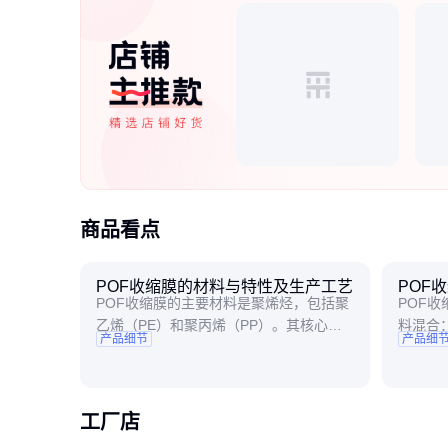
商品看点
POF收缩膜的材料与特性及生产工艺
POF
POF收缩膜的主要材料是聚烯烃，包括聚
POF
乙烯（PE）和聚丙烯（PP）。其核心特
料混合
产品细节
产品细
性包括： 高透明度：能够清晰展示产品外
电剂、
观，提升包装的视觉效果。 高收缩率：最
挤出机
高可达75%，能够紧密包裹不规则形状的
拉伸：
产品。 环保性：无毒无味，可回收利用，
其强度
工厂店
符合环保标准
成稳定