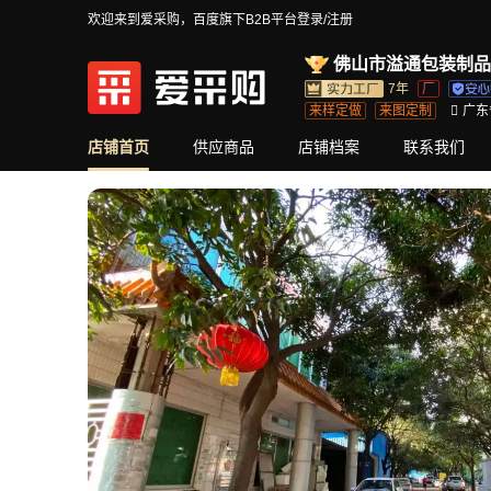
欢迎来到爱采购，百度旗下B2B平台
登录/注册
佛山市溢通包装制品
7年
厂
来样定做
来图定制
广东
店铺首页
供应商品
店铺档案
联系我们