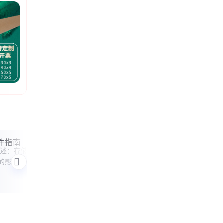
件指南
烟包膜技术要点总结
描述：存储
一、 应用特征描述：核心
的影响机
技术要点的内在逻辑 烟包
应用案例
储稳定性取
膜的技术体系围绕其功能
料特性与
性、加工性和可持续性三
作用，不
个维度展开，各技术要点
通过多种
之间存在紧密的协同关
能的不可
系。 ​1. 功能性技术要点​ 功