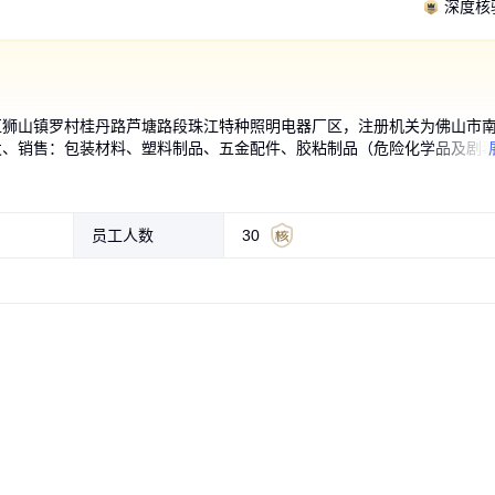
深度核
区狮山镇罗村桂丹路芦塘路段珠江特种照明电器厂区，注册机关为佛山市
发、销售：包装材料、塑料制品、五金配件、胶粘制品（危险化学品及剧
缩单片膜低
化妆品包
交联热收
膜定制环
交联膜现
膜现货生产
交联膜厂家
pof低温交联热缩膜自
包装空白pof收缩膜 厂
POF热缩膜厂家定制塑
新料定制环保可降解po
pof热收缩膜 透明低温
pof低温交联膜 月饼礼
POF交联膜生
POF低温热收
低温交联膜PO
加厚POF化妆
工厂pof交联膜
护肤品化妆品
开展经营活动）〓
边膜化妆
OF热收
塑封膜高
热收缩膜
 热收缩膜
样彩盒塑
能包装膜收
动包装机卷膜防尘礼品盒塑封膜
家低温防雾膜对折 交联塑料热收
封包装袋低温热收缩对折膜防尘
f交联热缩膜加厚卷筒膜透明印刷
交联膜生产厂家 单片对折筒膜热
盒食品产品外包装薄膜卷膜 蔬菜
品热封膜 工厂直营日用
化妆品彩盒透明防尘防
高透明化妆品热缩膜易
折膜pof低温膜自动上机
缩膜电子交联热缩膜高
保pof对折热缩防雾膜包
化妆品热封膜
缩膜定制
防潮塑封膜
加印LOGO
缩膜现货
防雾热缩膜
装膜袋
定制 工厂现货
封食品包装膜
卷膜可印刷
动机包装卷膜
0
0
0
0
0
0
.10
.10
.10
.10
.10
.10
0
0
0
0
0
0
.10
.50
.10
.10
.10
.10
交2000+元
交7000+元
成交6万+元
成交3000+元
成
成
成
成
￥
￥
￥
￥
￥
￥
￥
￥
￥
￥
￥
￥
员工人数
30