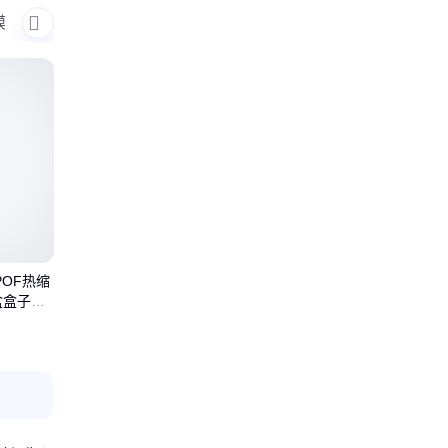
温湿度变化与
能性是烟包膜技术体系的
膜
热封膜
复合膜
烟膜
防雾膜
PE袋
 烟包膜主
基础，直接决定其包装保
等高分子
护效果。 ​光学性能调控技
术
OF热缩
盒盒子塑