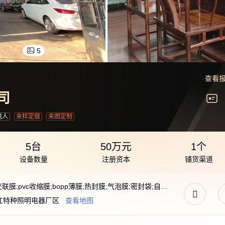
5
查看
司
税人
来样定做
来图定制
5台
50万元
1个
设备数量
注册资本
铺货渠道
热收缩膜;收缩膜;热缩膜;热缩袋;pof收缩膜;交联膜;pvc收缩膜;bopp薄膜;热封膜;气泡膜;密封袋;自封袋;珍珠棉;泡棉;opp胶袋;纸护角;纸包角;自封袋;包装袋;包装膜;泡泡袋;快递袋;印刷膜;pe膜;泡沫
江特种照明电器厂区
查看地图