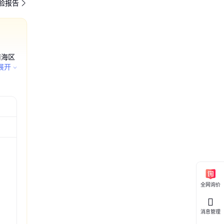
验报告
南海区
毒品除
展开
产厂 护肤
缩巧克力
F对折膜
品包装对
 低温收
交联膜 环
品塑封包
潮塑封膜
撕线低温
用膜透明
性能膜自
装生产厂
交4000+元
交1000+元
交200+元
交200+元
全网询价
消息管理