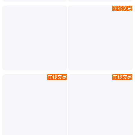
远辰测控可定制160kW电涡流测功机_加载器_转矩转速传感器
远辰_测功机_电机测试_减速机测试台 低速大扭矩
￥
15
.00
万
/台
￥
1
.10
万
/套
在线交易
远辰测控160kW电力测功机_电机测试台现场实况
电梯厂曳引机型试试验台 卓越【远辰测控供应】
￥
1
.10
万
/套
￥
5
.50
万
/套
在线交易
在线交易