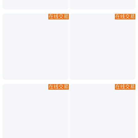
远辰30kW传动箱试验台 测试台加载稳定性好 节能效果佳使用方例
三相永磁同步电机测试台可用于教学实验 可提供多个实验参数
￥
8630
.00
/台
￥
18
.70
万
/套
在线交易
在线交易
扶梯曳引机试验装置远辰源头生产厂家规格齐全
电梯曳引机减速机疲劳试验台 远辰测控现场指导
￥
22
.20
万
/套
￥
19
.00
万
/套
在线交易
在线交易