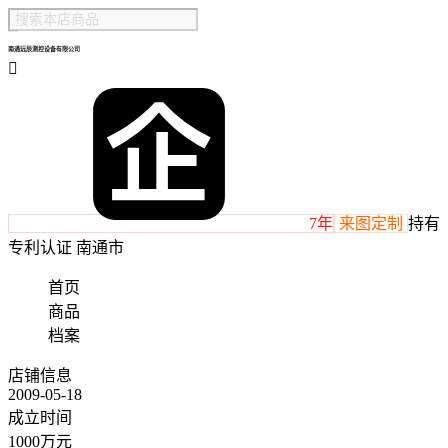
南通远辰测控设备有限公司

7年
来图定制
持有
专利认证
南通市
首页
商品
档案
店铺信息
2009-05-18
成立时间
1000万元