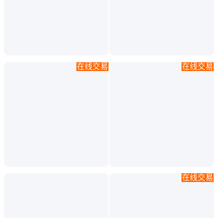
电力测功机 远辰测控 空调变频器生产厂家用电力测功机
造纸用磁粉制动器_远辰测控_加载器厂家生产厂家
￥
42
.80
万
/套
￥
1950
.00
/台
在线交易
在线交易
远辰测控 DW160电涡流测功机 数据精准 实力厂家
250kW 内置传感器式电涡流测功机远辰定制生产各种规格
￥
8
.85
万
/套
￥
10
.00
万
/套
在线交易