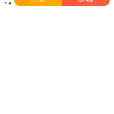
立即询价
拨打电话
客服
店铺主推
在线交易
在线交易