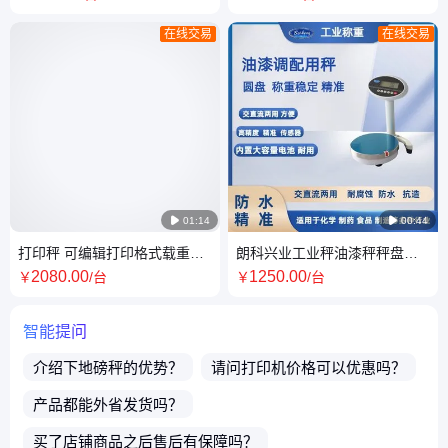
足
秤盘21*25cm
在线交易
在线交易

01:14

00:44
打印秤 可编辑打印格式载重
朗科兴业工业秤油漆秤秤盘尺
100kg150kg秤盘40*50
寸φ232mm量程7kg精度0.1g
2080
.00
1250
.00
￥
/台
￥
/台
智能提问
介绍下
地磅秤
的优势？
请问
打印机
价格可以优惠吗？
产品都能外省发货吗？
买了店铺商品之后售后有保障吗？