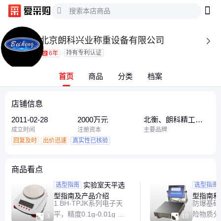
北京朗科兴业称重设备有限公司

持有专利认证
6年
首页
商品
分类
档案
店铺信息
2011-02-28
2000万元
北衡、朗科精工、
北朗科
成立时间
注册资本
主要品牌
回复及时
出价迅速
真实性已核验
商品看点
实验室天平选
防爆电
选型指南
选型指南
型指南及产品介绍
型指南和
1.BH-TPJK系列电子天
防爆基础知识 
平，精度0.1g-0.01g ，
险物质分类 中国


3
10