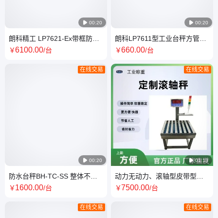

00:20

00:20
朗科精工 LP7621-Ex带框防爆
朗科LP7611型工业台秤方管秤
电子平台秤 化工高精度不锈钢
体不锈钢秤盘经济实惠
6100
.00
660
.00
￥
/台
￥
/台
隔爆地磅
在线交易
在线交易

00:20

01:13
防水台秤BH-TC-SS 整体不锈
动力无动力、滚轴型皮带型、
钢防腐防锈 秤台300*400mm载
可选智能称重、滚轴秤可定制
1600
.00
7500
.00
￥
/台
￥
/台
重30kg60kg
在线交易
在线交易