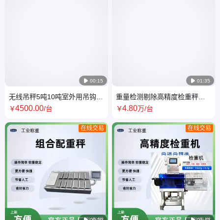

00:15

01:35
无线吊秤5吨10吨室外用吊钩秤
重量检测剔除高精度检重秤皮
精选源头厂家 现货出售全钢结
带或者滚轴根据物料大小可选
4500
.00
4
.80
￥
/台
￥
万
/台
构
在线交易
在线交易

00:59

01:43