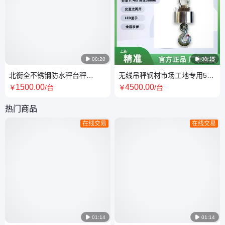

00:20

00:15
北衡全不锈钢防水秤台秤
无线吊秤钢材市场工地专用5吨
60kg100kg150kg可选适合各种
10吨20吨 送货上门
1500
.00
4500
.00
￥
/台
￥
/台
恶劣环境使用
热门商品
在线交易
在线交易

01:14

01:14