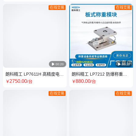
构轻便
在线交易
在线交易

00:20

00:20
朗科精工 LP7611H 高精度电子
朗科精工 LP7212 防爆称重模
台秤 1/6000分度 专业制造
块 板式固定安装反应釜料仓料
2750
.00
880
.00
￥
/台
￥
/台
斗设备称重
在线交易
在线交易