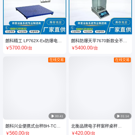
朗科精工 LP762X-Ex防爆电子
朗科防爆天平7670新款全不锈
平台秤 化工厂高精度不锈钢隔
钢千分之一 0.001g 防爆证书齐
5700
.00
5400
.00
￥
/台
￥
/台
爆地磅秤
全
在线交易
在线交易

00:41

01:14
朗科兴业便携式台秤BH-TC电
北衡品牌电子秤案秤桌秤
子秤40*50cm-200kg/50g库存
BH801工业载重规格有3-30kg
560
.00
420
.00
￥
/台
￥
/台