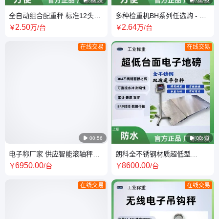
全自动组合配重秤 标准12头可
多种检重机BH系列任选购 - 检
定制 304不锈钢机身，IP66防
重，分选，报警秤一站式采购
2
.50
2
.64
￥
万
/台
￥
万
/台
水等级
在线交易
在线交易

00:56

00:43
电子称厂家 供应智能滚轴秤滚
朗科全不锈钢材质超低型
筒电子秤上下线设置打印动态
LP7622SS易清洗载重1t-2t 规
6950
.00
8600
.00
￥
/台
￥
/台
称重
格可选
在线交易
在线交易