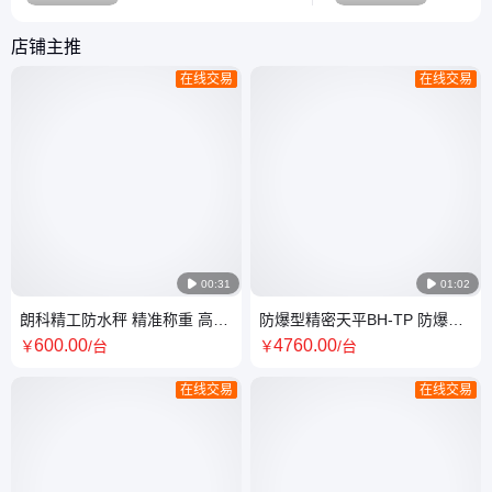
秤盘尺寸直径180mm经
性物质分为三
济款天平系列，经济实
矿井甲烷； I类：
店铺主推
惠，耐用，稳定，操作简
气体混合
在线交易
在线交易
单，交直流两用。 2.BH-
雾); I 类：爆炸性粉尘和
TPLK系列电子天平，精
纤维。 
度0.1g-0.01g-0.001g ，
的划分 爆炸性气体危险
秤盘尺寸136*157
场所可划
即O区、

00:31

01:02
朗科精工防水秤 精准称重 高精
防爆型精密天平BH-TP 防爆
度不锈钢材质 双显设计
IICT4规格120g-5200g精度
600
.00
4760
.00
￥
/台
￥
/台
0.01g
在线交易
在线交易