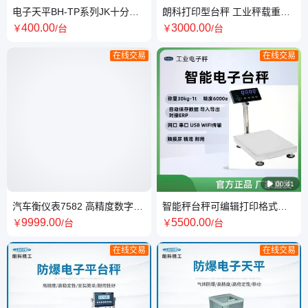
电子天平BH-TP系列JK十分之
朗科打印型台秤 工业秤载重
一精密电子秤100-6000g规格
30kg/60kg100kg秤台尺寸
400
.00
3000
.00
￥
/台
￥
/台
可选
300*40cm 落地秤
在线交易
在线交易

00:41
汽车衡仪表7582 高精度数字显
智能秤台秤可编辑打印格式秤
示 适用于电子台杆平台杆测力
台可选载重可选语音播报 外接
9999
.00
5500
.00
￥
/台
￥
/台
大屏
在线交易
在线交易