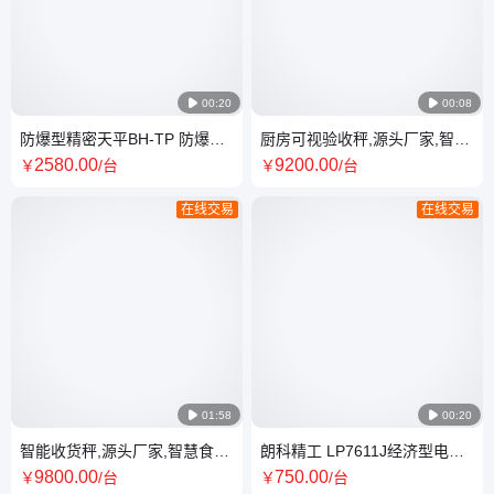

00:20

00:08
防爆型精密天平BH-TP 防爆
厨房可视验收秤,源头厂家,智慧
IICT4规格1200g-12kg精度
食堂管理,自动拍照,智能食堂后
2580
.00
9200
.00
￥
/台
￥
/台
0.1g
厨用
在线交易
在线交易

01:58

00:20
智能收货秤,源头厂家,智慧食堂
朗科精工 LP7611J经济型电子
管理,自动拍照,智能食堂后厨用
台秤 工业商用高精度计重秤 结
9800
.00
750
.00
￥
/台
￥
/台