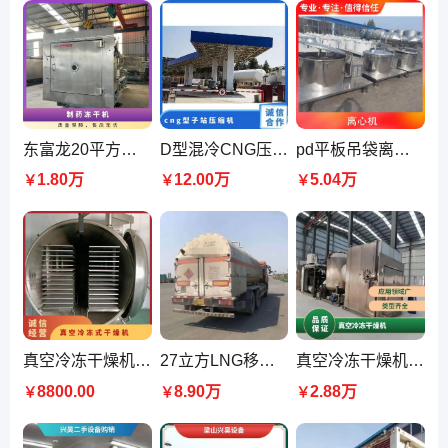
东富龙20平方冻干机 广泛应用于制药、食品、化妆品和生物技术
D型混冷CNG压缩机 机组运转平衡 振动小 运输方便 安装简捷
pd平板吊袋离心机 功率5.5kW 重量28kg 转鼓长度1300mm
1.80万
12.00万
5.04万
￥
￥
￥
真空冷冻干燥机 100平方食品水果生物制品冻干机 东富龙品牌
27立方LNG移动加液加气车 自增压 lng气化调压撬 兴昊
真空冷冻干燥机 7平方枸杞秋葵蔬果冻干机 附件齐全
8800.00
8.90万
2.88万
￥
￥
￥