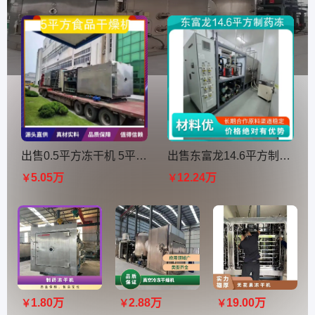
出售0.5平方冻干机 5平方食品干燥机1台Sip cip机型 真空度10Pa
出售东富龙14.6平方制药冻干机一台 成色好 使用少 包安装调试质保
5.05万
12.24万
￥
￥
1.80万
2.88万
19.00万
￥
￥
￥