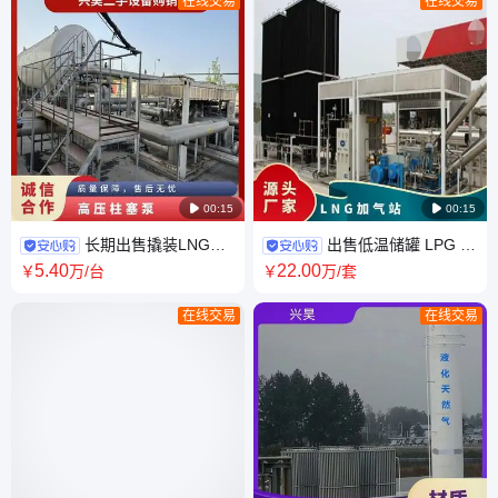
在线交易
在线交易

00:15

00:15
长期出售撬装LNG加
出售低温储罐 LPG 氧
气站 lng低温高压柱塞泵 规格
氮氩 贮罐 LNG加气站 浸没式
5
.40
22
.00
￥
万
/台
￥
万
/套
齐全 质高价优
二级离心泵
在线交易
在线交易