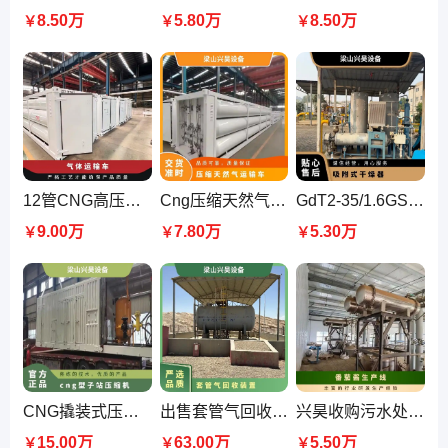
8.50万
5.80万
8.50万
￥
￥
￥
12管CNG高压气体运输车 扭矩1760mm 气密性实验压力20MPa 尼日利亚
Cng压缩天然气撬车 CNG加气站设备 尼日利亚12管运输专用撬
GdT2-35/1.6GS 型前置式天然气干燥器 工作压力范围0.8~1.6 MPa 调试
9.00万
7.80万
5.30万
￥
￥
￥
CNG撬装式压缩机组 工作压力0.8Mpa 总功率172KW CPU控制柜
出售套管气回收站 处理量6.4万方/天 再生气分离器 排液罐 安装调试
兴昊收购污水处理设备 番茄酱生产线 免费拆除闲置机械 212KW
15.00万
63.00万
5.50万
￥
￥
￥