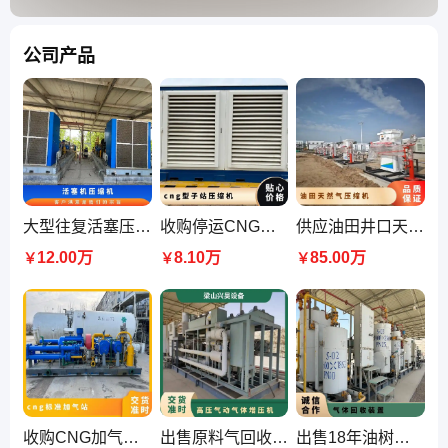
公司产品
大型往复活塞压缩机 井口气充装撬 双枪加气柱 配置前置脱水装置
收购停运CNG子站压缩机 天然气母站充装设备 3000方cng减压装置
供应油田井口天然气压缩机 设计、制造 一体化企业经营模式
12.00万
8.10万
85.00万
￥
￥
￥
收购CNG加气站 压缩天然气汽车 大型母站子站设备 添益品牌
出售原料气回收设备 工艺包括套管气增压机 脱水 脱烃和外输 兴昊品牌
出售18年油树套管气回收设备 设施包括 湿气压缩机撬 脱水工艺撬