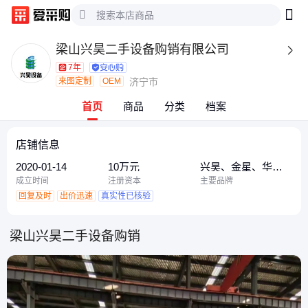
梁山兴昊二手设备购销有限公司

7年
来图定制
OEM
济宁市
首页
商品
分类
档案
店铺信息
2020-01-14
10万元
兴昊、金星、华气
厚普
成立时间
注册资本
主要品牌
回复及时
出价迅速
真实性已核验
梁山兴昊二手设备购销