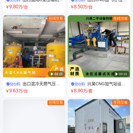
试气回收处理装置 CNG增采设
机前置脱水装置 无油润滑 应用
9
.80
8
.50
￥
万
/台
￥
万
/台
备 电机直连
于各大气田
在线交易
在线交易

00:15

00:15
出口混冷天燃气压缩
兴昊CNG加气站设备
机 CNG母站应用 CH4开采、回
ZW-1.7/10-250A-JX型 轴功率
9
.63
8
.90
￥
万
/台
￥
万
/套
收、集输
195kW 井口气回收
在线交易
在线交易