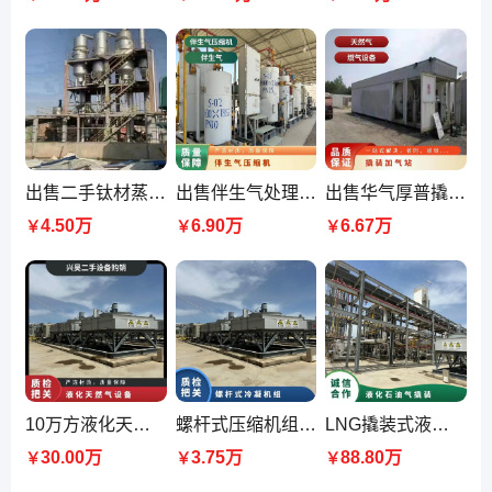
出售二手钛材蒸发器 双效降膜蒸发效 连续旋转 立式装置
出售伴生气处理装置设备 原料气脱水脱烃后进入干燥器加热器
出售华气厚普撬装式LNG加气站设备 移动整体天然气站装置 兴昊
4.50万
6.90万
6.67万
￥
￥
￥
10万方液化天然气撬装工厂 工艺特点 机组少 流程简单
螺杆式压缩机组 进气压力0.445MPa 额定功率 900KW 容积流量 13960Nm³
LNG撬装式液化工厂 主要技术指标 装置处理规模10万方 运行维护简便
30.00万
3.75万
88.80万
￥
￥
￥