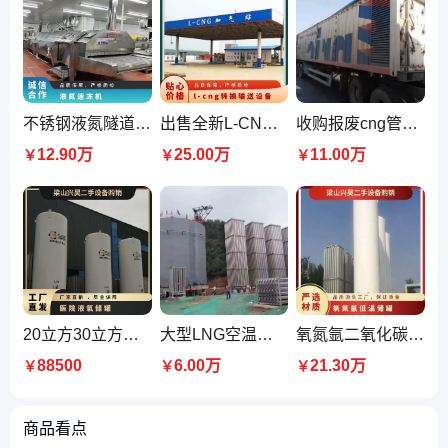
不锈钢液氮隧道速冻机 进口的多层复合材料 具有优良的隔热性能
出售全新L-CNG加气站 lng潜液泵橇 高压柱塞泵撬 液化天然气加液机
收购报废cng管束车上装 加气站运输中压车 液压8管CNG运输车
12.90万
25.00万
11.00万
￥
￥
￥
20立方30立方液氧储罐 天然气低温罐 氧氮氩储存罐 操作简单
大型LNG空温式汽化器定制 氧氮氩 二氧化碳低温液体气化设备
氧氮氩二氧化碳储罐回收 低温液体容器储存罐购销 5-200立方
88500
6.00万
21.30万
￥
￥
￥
商品看点