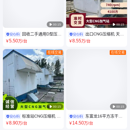

00:15

00:15
回收二手通用D型压缩
出口CNG压缩机 天然
机 华气厚普CNG加气柱 井口注
气加气站 后置脱水装置 占地小
5
.50
8
.55
￥
万
/台
￥
万
/台
气增压装置
耗能低
在线交易
在线交易

00:15

00:15
标准站CNG压缩机 井
东富龙16平方冻干机
口气回收处理系列化装置 耗能
干果冷冻式真空干燥机 保健品
8
.90
14
.50
￥
万
/台
￥
万
/台
低 结构精巧紧凑
药材冻干设备