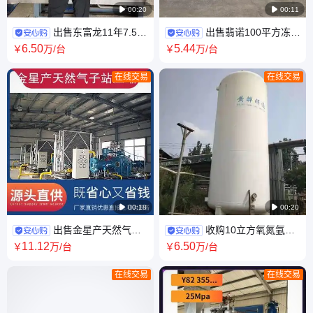

00:20

00:11
出售东富龙11年7.56
出售翡诺100平方冻干
平方真空冷冻干燥机 手续齐全
机 前箱带降温功能 无需冷库
6
.50
5
.44
￥
万
/台
￥
万
/台
配件齐全
2019年设备
在线交易
在线交易

00:18

00:20
出售金星产天然气子
收购10立方氧氮氩储
站压缩机 进气压力3到20Mpa
罐 二氧化碳储贮罐 高压汽化撬
11
.12
6
.50
￥
万
/台
￥
万
/台
排量1500方
装站 兴昊
在线交易
在线交易