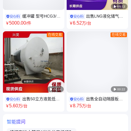

00:13
缓冲罐 型号HCG3/1
出售LNG液化储气罐
水容积3.0m³ 设计压力1.0MPa
20立方移动加气车 CNG压缩天
5000
.00
6
.52
￥
/件
￥
万
/台
设计温度-20~45℃
然气管束车
在线交易
在线交易

00:19

00:22
出售50立方液氮低温
出售全自动隔膜板框
储罐 20立方氧氮氩二氧化碳贮
压滤机 自动拉板 厂家直供 售后
5
.60
8
.75
￥
万
/台
￥
万
/台
罐 兴昊设备
完善 兴昊
智能提问