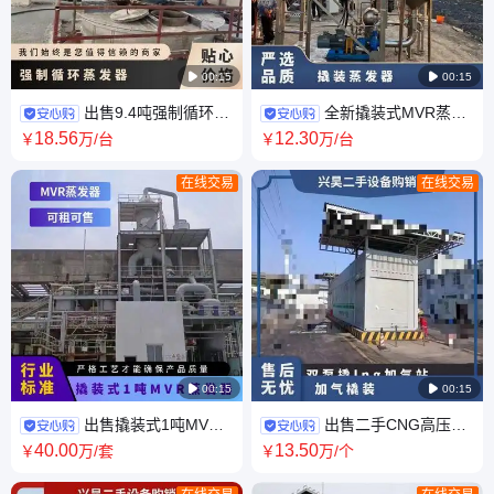

00:15

00:15
出售9.4吨强制循环
全新撬装式MVR蒸发
MVR蒸发器 5吨4体钛材蒸发效
器 PLC全自动控制系统 提供技
18
.56
12
.30
￥
万
/台
￥
万
/台
配件齐全附件
术指导 安装调试
在线交易
在线交易

00:15

00:15
出售撬装式1吨MVR
出售二手CNG高压柱
蒸发器 2019年不锈钢2205材质
塞泵 cng加气机 橇装式LNG加
40
.00
13
.50
￥
万
/套
￥
万
/个
富曦产
气站 常年服务