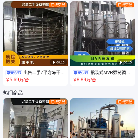
在线交易
在线交易

00:15

00:15
出售二手7平方冻干机
撬装式MVR强制循环
制温范围0--30°噪音20db 附件
蒸发器 1-2吨钛材质 30kw 高盐
5
.69
8
.89
￥
万
/台
￥
万
/台
齐全
废水 全套设备
热门商品
在线交易
在线交易