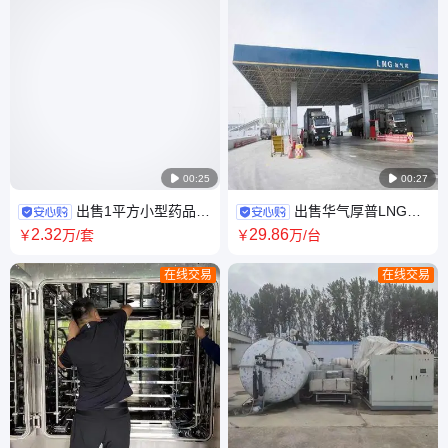

00:25

00:27
出售1平方小型药品冻
出售华气厚普LNG加
干机 0.5平方制药干燥机 速食
气站整套设备 ACD潜液泵 CNG
2
.32
29
.86
￥
万
/套
￥
万
/台
汤真空冷冻机
高压柱塞泵 兴昊设备
在线交易
在线交易