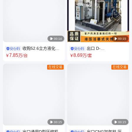

00:14

00:15
收购52.6立方液化天
出口 D-
然气运输半挂车 LNG低温储罐
1.65/(20~35)-250型压缩机 齐
7
.85
8
.69
￥
万
/台
￥
万
/套
CNG运输车
达康井口气回收橇 CNG加气子
站
在线交易
在线交易

00:15

00:15
出口通用D型压缩机
出口CNG加气柱 压缩