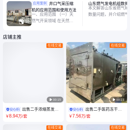
井口气采压缩
山东燃气发电机组数揭
应用案例
本文解答山东省燃气轮
机的应用范围和使用方法
一、应用范围 （一）天
数量问题，并介绍燃气
然气开采领域 在天然气
展趋势，帮助读者了解

10
开采过程中，当气井井口
应用情况。
压力较低，无法满足天然
店铺主推
气长距离输送或进入集输
在线交易
在线交易
管网的压力要求时，就需
要井口气采压缩机对天然
气进行增压。它能将井口
产出的低压天然气加压，
使其达到可以输送的压力
标准，确保天然气顺利

00:15

00:23
出售二手浓缩蒸发器
出售二手医药冻干机
浆膜蒸发效 强制循环蒸发设备
设备 东富龙冷冻干燥机 食品烘
8
.94
7
.56
￥
万
/套
￥
万
/套
干机
在线交易
在线交易