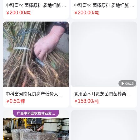
中科富农 菌棒原料 质地细腻 形
中科富农 菌棒原料 质地细腻 形
态各异 生长周期短
态各异 易于管理
200
.00
200
.00
￥
/吨
￥
/吨

00:15
中科富河南优良高产低价大果
食用菌木耳灵芝菌包菌棒桑树
桑葚树苗
粉杂木屑中科富
0
.50
158
.00
￥
/棵
￥
/吨