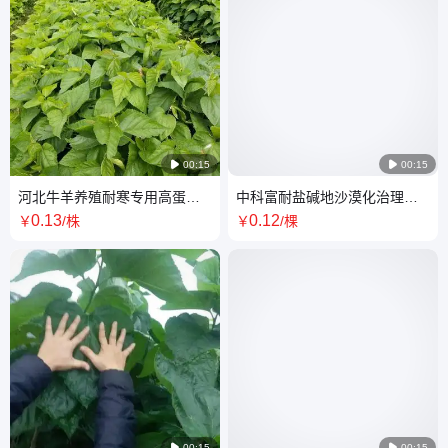

00:15

00:15
河北牛羊养殖耐寒专用高蛋白
中科富耐盐碱地沙漠化治理高
饲料桑苗批发中科富
产抗风沙蛋白饲料桑树苗
0
.13
0
.12
￥
/株
￥
/棵

00:15

00:15