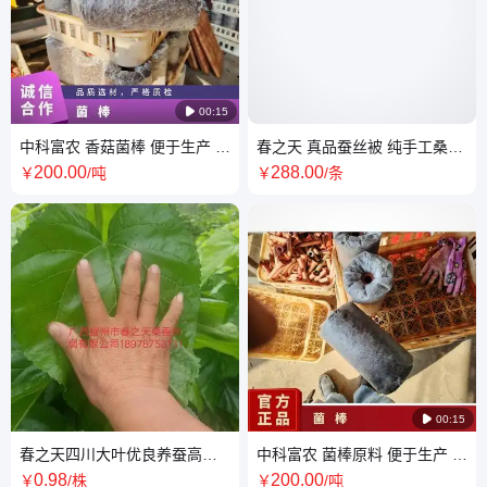

00:15
中科富农 香菇菌棒 便于生产 用
春之天 真品蚕丝被 纯手工桑蚕
途广泛 适应性强
丝绵被 双宫丝 光胎
200
.00
288
.00
￥
/吨
￥
/条

00:15
春之天四川大叶优良养蚕高产
中科富农 菌棒原料 便于生产 循
嫁接强桑一号桑树苗
环利用 品质优良
0
.98
200
.00
￥
/株
￥
/吨