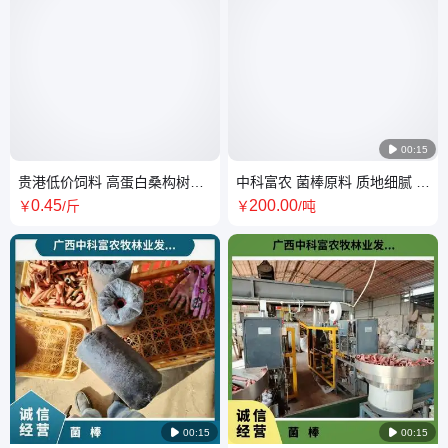

00:15
贵港低价饲料 高蛋白桑构树桑
中科富农 菌棒原料 质地细腻 空
叶生态发酵料中科富
间占用少 易于管理
0
.45
200
.00
￥
/斤
￥
/吨

00:15

00:15