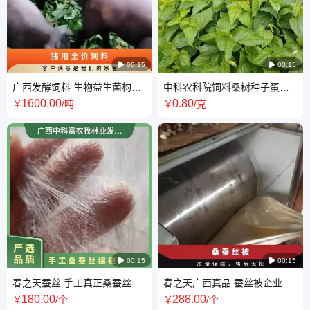

00:15

00:15
广西发酵饲料 生物益生菌构树
中科农科院饲料桑树种子蛋白
蛋白桑猪用全价料中科富
桑种苗适合北方耐寒品种
1600
.00
0
.80
￥
/吨
￥
/克

00:15

00:15
春之天蚕丝 手工真正桑蚕丝绵
春之天广西真品 蚕丝被企业生
被批发 一级 纯绵 棉 005 是
产厂家 纯手工桑蚕丝被批发
180
.00
288
.00
￥
/个
￥
/个