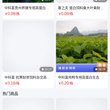
中科富贵州养猪专用高蛋白饲
春之天 蛋白饲料桑大叶桑耐寒
料桑树种苗
桑苗 广西 20年 编辑袋 猪牛羊
0
.08
0
.08
￥
/株
￥
/株
鸡鸭

00:15

00:15
中科富 抗寒耐旱饲料杂交高蛋
中科富鸡鸭专用高蛋白生态低
白桑苗 北方猪牛羊养殖场 否
价饲料树苗 否 春天 蛋白桑1号
0
.16
0
.20
￥
/株
￥
/株
98%
热门商品