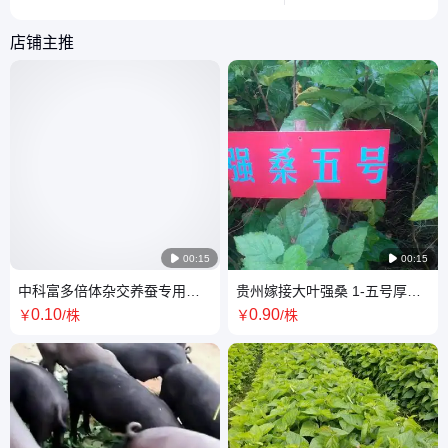
园艺爱好者提升嫁接成功率。
和疫病防控等关键技术
者实现效益增长。
店铺主推

00:15

00:15
中科富多倍体杂交养蚕专用大
贵州嫁接大叶强桑 1-五号厚叶
叶桑树苗 否 0.3cm~1.5cm
高产桑树苗春之天
0
.10
0
.90
￥
/株
￥
/株
-30℃~40