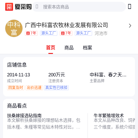
广西中科富农牧林业发展有限公司

河池市
7年
源头工厂
7年
源头工厂
首页
商品
档案
店铺信息
2014-11-13
200万元
中科富、春之天、
中科富农
成立时间
注册资本
主要品牌
回复及时
出价迅速
真实性已核验
商品看点
扶桑嫁接选砧指南
牛羊繁殖增效术
本文解析扶桑嫁接的理想砧木选择，包
本文从品种改良、饲养
括木槿、朱槿等常见砧木特性对比，以
三个维度，系统介绍提
及砧木与接穗的亲和力判断技巧，帮助
的实用方法，包括科学