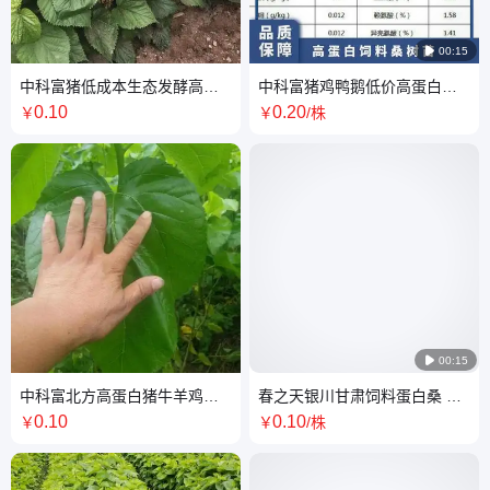

00:15
中科富猪低成本生态发酵高蛋
中科富猪鸡鸭鹅低价高蛋白饲
白饲料桑苗高品质肉品
料树苗 杂交蛋白桑 春秋 种子
0
.10
0
.20
￥
￥
/株
否

00:15
中科富北方高蛋白猪牛羊鸡鸭
春之天银川甘肃饲料蛋白桑 沙
鹅鱼低价饲料桑树
漠耐寒耐旱 沙地饲料树苗 榆林
0
.10
0
.10
￥
￥
/株
大叶桑树