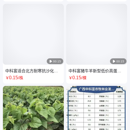

00:15

00:15
中科富适合北方耐寒抗沙化盐
中科富猪牛羊新型低价高蛋白
碱地防风沙桑树种苗
生态饲料桑树苗
0
.15
0
.15
￥
/株
￥
/棵