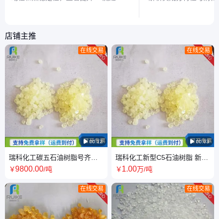
覆加工速度，同时分析其对薄膜质量的
用，帮助读者了解食品
影响及实际应用价值。
性。
店铺主推
在线交易
在线交易

00:12

00:03
瑞科化工碳五石油树脂号齐全
瑞科化工新型C5石油树脂 新的
碳 五石油树 脂货源
C 5石油树 脂支持拿样
9800
.00
1
.00
￥
/吨
￥
万
/吨
在线交易
在线交易