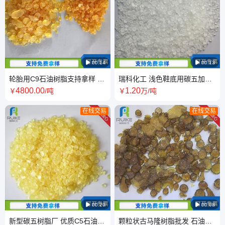

00:14

00:13
轮胎用C9石油树脂支持拿样 油
瑞科化工 浅色鞋底用碳五加氢
墨用碳九树脂供应 瑞科化工
树脂支持拿样 碳五加氢树脂批
4800
.00
1
.20
￥
/吨
￥
万
/吨
发
在线交易
在线交易

00:20

00:08
新型碳五树脂厂 优质C5石油树
颗粒状古马隆树脂批发 石油树