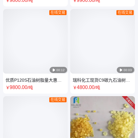
9800
.00
9900
.00
￥
/吨
￥
/吨
在线交易
在线交易

00:12

00:03
优质P120S石油树脂量大惠瑞
瑞科化工现货C9碳九石油树脂
科化工 优P120 S石油树 脂色号
工业级水质稳定剂 混溶性好
9800
.00
4800
.00
￥
/吨
￥
/吨
齐全
在线交易