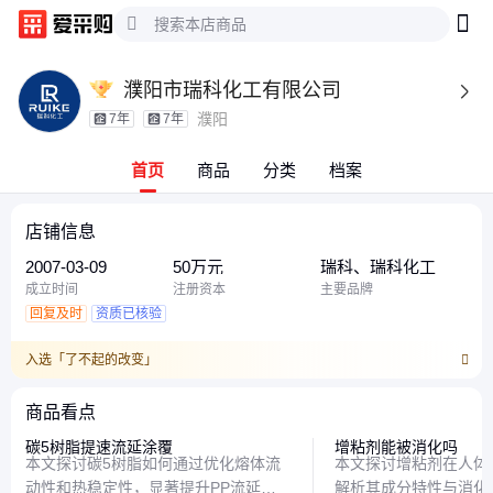
濮阳市瑞科化工有限公司

濮阳
7年
7年
首页
商品
分类
档案
店铺信息
2007-03-09
50万元
瑞科、瑞科化工
成立时间
注册资本
主要品牌
回复及时
资质已核验
入选「了不起的改变」
商品看点
碳5树脂提速流延涂覆
增粘剂能被消化吗
本文探讨碳5树脂如何通过优化熔体流
本文探讨增粘剂在人体
动性和热稳定性，显著提升PP流延涂
解析其成分特性与消化