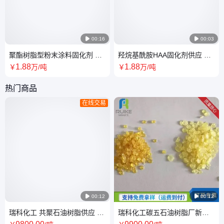

00:16

00:03
聚酯树脂型粉末涂料固化剂 羟
羟烷基酰胺HAA固化剂供应 批
烷基酰胺供应 瑞科化工
发生产 瑞科化工公司
1
.88
1
.88
￥
万
/吨
￥
万
/吨
热门商品
在线交易

00:12

00:12
瑞科化工 共聚石油树脂供应 新
瑞科化工碳五石油树脂厂新型
型共聚石油树脂色号齐全
碳五石 油树脂供应