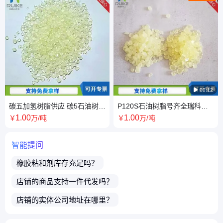

00:12
碳五加氢树脂供应 碳5石油树脂
P120S石油树脂号齐全瑞科化
批发 瑞科化工公司
工 P120 S石油 树脂供应
1
.00
1
.00
￥
万
/吨
￥
万
/吨
智能提问
橡胶粘和剂
库存充足吗？
店铺的商品支持一件代发吗？
店铺的实体公司地址在哪里？
买了店铺商品之后售后有保障吗？