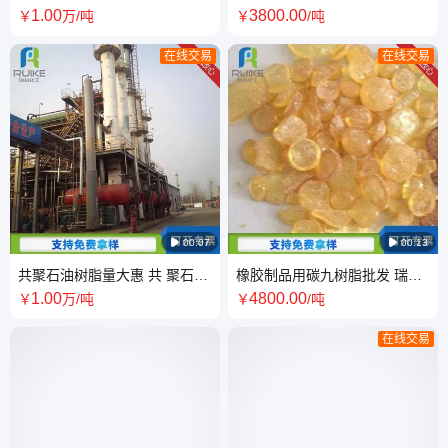
脂色号齐全 瑞科化工
脂色号齐全 瑞科化工
1
.00
3800
.00
￥
万
/吨
￥
/吨
在线交易
在线交易

00:07

00:13
共聚石油树脂量大惠 共 聚石油
橡胶制品用碳九树脂批发 瑞科
树脂供应瑞科化工
化工 油墨用碳九石油树脂
1
.00
4800
.00
￥
万
/吨
￥
/吨
在线交易