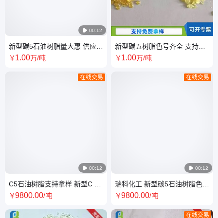

00:12
新型碳5石油树脂量大惠 供应碳
新型碳五树脂色号齐全 支持拿
5石油 树脂色号齐全瑞科化工
样 瑞科化工
1
.00
1
.00
￥
万
/吨
￥
万
/吨
在线交易
在线交易

00:12

00:12
C5石油树脂支持拿样 新型C 5
瑞科化工 新型碳5石油树脂色号
石油树 脂 瑞科化工
齐全 新碳5石油 树脂
9800
.00
9800
.00
￥
/吨
￥
/吨
在线交易