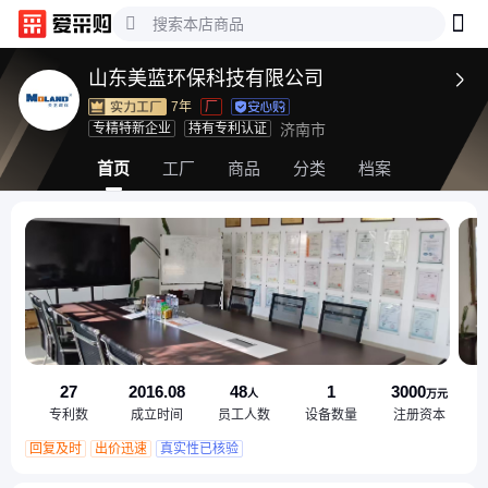
山东美蓝环保科技有限公司

7年
厂
专精特新企业
持有专利认证
济南市
首页
工厂
商品
分类
档案
27
2016.08
48
1
3000
人
万元
专利数
成立时间
员工人数
设备数量
注册资本
回复及时
出价迅速
真实性已核验