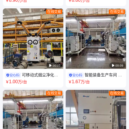
8
.90
8
.60
￥
万
/台
￥
万
/台
割烟尘净化器
尘净化器
在线交易
在线交易

00:05

00:09
可移动式烟尘净化器
智能装备生产车间 20
小工况焊接 抛光 打磨 除尘设备
套机器人龙门悬臂焊 配套高负
1
.00
1
.67
￥
万
/台
￥
万
/台
压烟尘净化器
在线交易
在线交易