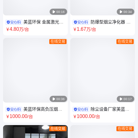

00:16

00:34
美蓝环保 金属激光切
防爆型烟尘净化器 抛
割机 光纤切割除尘器 大功率激
光 打磨 铝粉 易爆粉尘 除尘收
4
.80
1
.67
￥
万
/台
￥
万
/台
光除尘设备
集净化
在线交易
在线交易

00:36

00:17
美蓝环保高负压烟雾
除尘设备厂家美蓝环
净化器MLWF40人工焊接等多
保便携式焊烟净化器-MLWF50
1000
.00
1000
.00
￥
/台
￥
/台
功能净化
单工位人工焊接
在线交易
在线交易