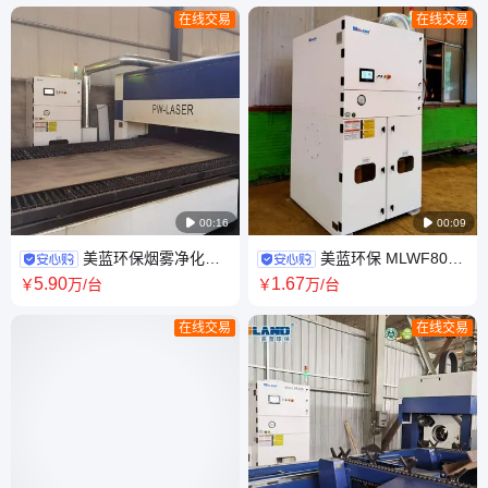
在线交易
在线交易

00:16

00:09
美蓝环保烟雾净化器
美蓝环保 MLWF800
激光切割机滤筒除尘器 光纤切
全自动脉冲除尘器 集中式吸尘
5
.90
1
.67
￥
万
/台
￥
万
/台
割除尘设备
器 滤筒烟尘净化
在线交易
在线交易