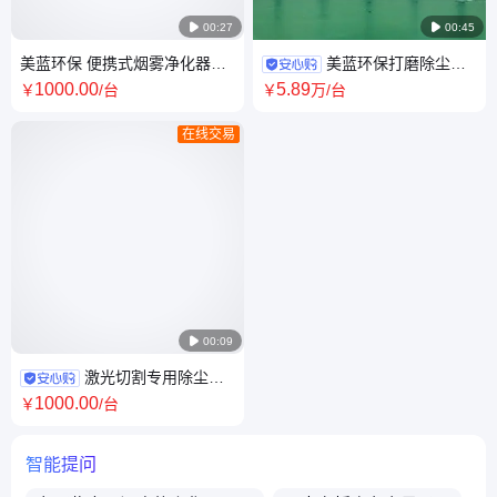

00:27

00:45
美蓝环保 便携式烟雾净化器
美蓝环保打磨除尘柜-
MLWF50单工位人工焊接
MLWF900较大工件抛光等
1000
.00
5
.89
￥
/台
￥
万
/台
在线交易

00:09
激光切割专用除尘器
碳钢材质 99.9%净化率 工业磨
1000
.00
￥
/台
床设备
智能提问