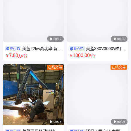

00:09

00:05
美蓝22kw高功率 智慧
美蓝380V3000W相贯
车间烟尘处理设备 智能除尘系
线等离子切割除尘器 99%净化
7
.80
1000
.00
￥
万
/台
￥
/台
统吹吸式焊烟除尘
率工业烟尘处理设备
在线交易
在线交易

00:05

00:06