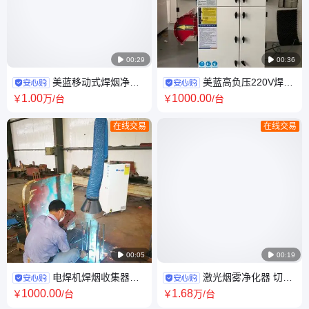

00:29

00:36
美蓝移动式焊烟净化
美蓝高负压220V焊接
器 3000风量0.3μm滤筒全自动
机器人烟尘治理设备 99.9%除
1
.00
1000
.00
￥
万
/台
￥
/台
脉冲除尘设备
尘净化率工业环保
在线交易
在线交易

00:05

00:19
电焊机焊烟收集器
激光烟雾净化器 切割
99.9%净化率移动式脉冲滤筒除
异味处理高效除尘设备 多级过
1000
.00
1
.68
￥
/台
￥
万
/台
尘设备
滤移动式便携