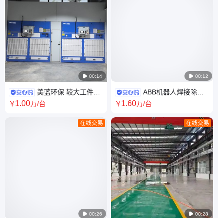

00:14

00:12
美蓝环保 较大工件打
ABB机器人焊接除尘
磨柜 防爆除尘柜 伸缩房 打磨除
高负压焊接除尘设备 自动焊接
1
.00
1
.60
￥
万
/台
￥
万
/台
尘房
除尘器
在线交易
在线交易

00:26

00:28