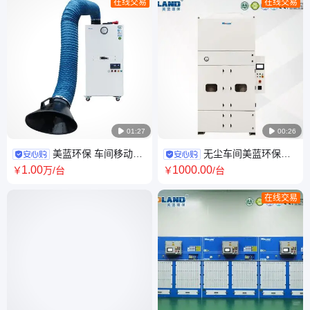
在线交易
在线交易

01:27

00:26
美蓝环保 车间移动式
无尘车间美蓝环保烟
焊烟净化器MLWF-120/200
尘净化器-MLWF2000C吹吸式
1
.00
1000
.00
￥
万
/台
￥
/台
集中除尘系统
在线交易