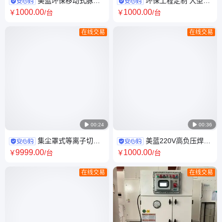
美蓝环保移动式脉冲
环保工程定制 大型车
滤筒除尘器 0.3μm过滤65db低
间烟尘烟雾处理 大功率除尘设
1000
.00
1000
.00
￥
/台
￥
/台
噪电焊焊烟收集
备 滤筒脉冲除尘
在线交易
在线交易

00:24

00:36
集尘罩式等离子切割
美蓝220V高负压焊接
除尘设备上吸风式罩子切割除
烟尘净化器 99.9%除尘率低噪
9999
.00
1000
.00
￥
/台
￥
/台
尘器移动集尘罩
工业环保设备
在线交易
在线交易