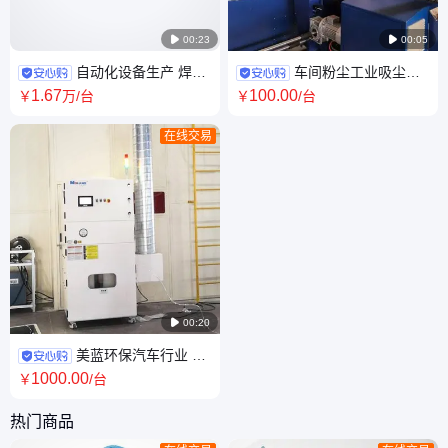

00:23

00:05
自动化设备生产 焊接
车间粉尘工业吸尘机
机器人 焊接专机 房体式集中除
器美蓝环保3015激光切割烟尘
1
.67
100
.00
￥
万
/台
￥
/台
尘 烟尘净化
净化器-MLWF400
在线交易

00:20
美蓝环保汽车行业 激
光切割 烟尘净化器-MLWF400
1000
.00
￥
/台
热门商品