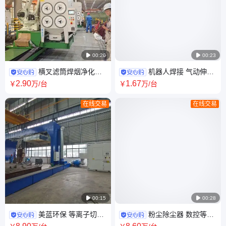

00:20

00:23
横叉滤筒焊烟净化器
机器人焊接 气动伸缩
脉冲自动清灰除尘器 滤芯粉尘
门自动 除尘房 烟尘净化设备
2
.90
1
.67
￥
万
/台
￥
万
/台
净化设备
在线交易
在线交易

00:15

00:28
美蓝环保 等离子切割
粉尘除尘器 数控等离
机除尘器 数控切割除尘设备 切
子切割机除尘设备 美蓝环保烟