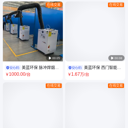
在线交易
在线交易

00:05

00:08
美蓝环保 脉冲焊烟净
美蓝环保 西门智能控
化器 全自动清灰除尘器 焊接烟
制系统 三面包围式打磨除尘工
1000
.00
1
.67
￥
/台
￥
万
/台
尘处理设备
作台
在线交易
在线交易