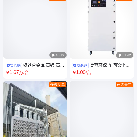

00:19

01:42
钢铁合金库 高锰 高钛
美蓝环保 车间除尘高
石墨切削等特殊粉尘 防爆除尘
效烟雾净化器MLWF100/360烟
1
.67
1
.00
￥
万
/台
￥
/台
设备
尘异味等工况
在线交易
在线交易