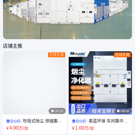
店铺主推
在线交易
在线交易

00:15

00:09
吹吸式除尘 焊烟集中
美蓝环保 车间集中除
除尘设备 车间整体除尘器 高大
尘 烟尘净化MLWF3000C 高大
4
.90
1
.00
￥
万
/台
￥
万
/台
车间烟尘治理
厂房吹吸式除尘设备