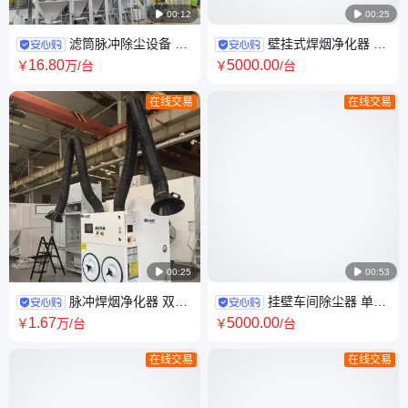

00:12

00:25
滤筒脉冲除尘设备 车
壁挂式焊烟净化器 挂
间集中除尘器中央除尘设备 大
壁车间除尘器 外置骨架旋转焊
16
.80
5000
.00
￥
万
/台
￥
/台
型工程环保定制
接烟雾净化
在线交易
在线交易

00:25

00:53
脉冲焊烟净化器 双臂/
挂壁车间除尘器 单双
单臂 移动式烟尘除尘器 单/双工
臂壁挂式手工焊锡焊净化器除
1
.67
5000
.00
￥
万
/台
￥
/台
位除尘 吸气臂款
尘机
在线交易
在线交易