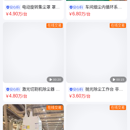
电动旋转集尘罩 罩吸
车间烟尘内循环系统
式烟尘净化器 机器人自动焊接
高大焊装车间整体除尘 吹吸式
4
.90
6
.80
￥
万
/台
￥
万
/台
除尘系统
烟尘净化
在线交易
在线交易

00:20

00:15
激光切割机除尘器 大
抛光除尘工作台 非金
功率光纤切割机除尘 铝合金激
属粉尘除尘 激光清洗粉尘净化
4
.80
3
.60
￥
万
/台
￥
万
/台
光切割烟尘净化
设备 打磨除尘
在线交易
在线交易