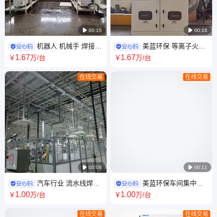

00:15

00:16
机器人 机械手 焊接除
美蓝环保 等离子火焰
尘 移动式高负压烟尘净化器
切割 移动式集尘罩 烟尘净化设
1
.67
1
.67
￥
万
/台
￥
万
/台
备
在线交易
在线交易

00:09

00:11
汽车行业 流水线焊接
美蓝环保车间集中除
切割 打磨抛光 横插滤筒式除尘
尘焊烟焊接使用MLWF5500H-
1
.00
1
.00
￥
万
/台
￥
万
/台
设备
48T高效
在线交易
在线交易