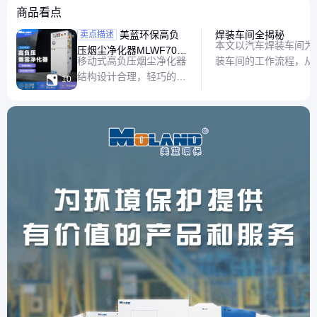
商品看点
美蓝环保高负
焊装车间全揭秘
卖点描述
本文以汽车焊装车间为
压烟尘净化器MLWF70焊
移动式高负压烟尘净化器
装车间的工作流程，从
接车间除尘器
结构设计合理，轻巧的机
成型，揭秘焊接机器人

10
身可使操作者随意移动。
完成精密装配，带您了
可通过I/O端口远程控制
智慧生产现场。
设备的开启关闭带有变频
调速功能，可根据焊接电
流的大小调节吸风量，以
达到理想的除尘效果。
净化器左右两侧均预留1
个吸尘口，通过软管可连
接各种专业吸尘口、