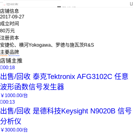
深圳市科瑞电子仪器设备有限公司

深圳市
7年
首页
商品
分类
档案
店铺信息
2017-09-27
成立时间
80万元
注册资本
安捷伦、横河Yokogawa、罗德与施瓦茨R&S
主要品牌
回复及时
真实性已核验
店铺主推

00:18
出售/回收 泰克Tektronix AFG3102C 任意
波形函数信号发生器
￥
1000
.00
/台

00:13
出售/回收 是德科技Keysight N9020B 信号
分析仪
￥
3000
.00
/台