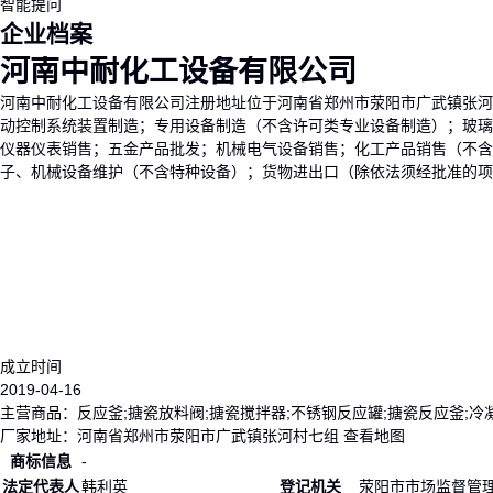
智能提问
企业档案
河南中耐化工设备有限公司
河南中耐化工设备有限公司注册地址位于河南省郑州市荥阳市广武镇张河
动控制系统装置制造；专用设备制造（不含许可类专业设备制造）；玻璃
仪器仪表销售；五金产品批发；机械电气设备销售；化工产品销售（不含
子、机械设备维护（不含特种设备）；货物进出口（除依法须经批准的项
成立时间
2019-04-16
主营商品：
反应釜;搪瓷放料阀;搪瓷搅拌器;不锈钢反应罐;搪瓷反应釜;冷
厂家地址：
河南省郑州市荥阳市广武镇张河村七组
查看地图
商标信息
-
法定代表人
韩利英
登记机关
荥阳市市场监督管