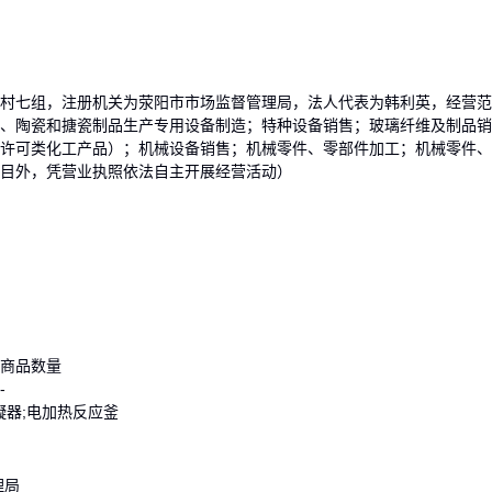
村七组，注册机关为荥阳市市场监督管理局，法人代表为韩利英，经营范
、陶瓷和搪瓷制品生产专用设备制造；特种设备销售；玻璃纤维及制品销
许可类化工产品）；机械设备销售；机械零件、零部件加工；机械零件、
目外，凭营业执照依法自主开展经营活动）
商品数量
-
凝器;电加热反应釜
理局