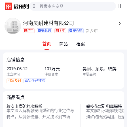
河南昊耐建材有限公司

新乡市
7年
7年
首页
商品
档案
店铺信息
2019-06-12
101万元
昊耐、顶浪、鸭牌
成立时间
注册资本
主要品牌
回复及时
真实性已核验
商品看点
敦安山煤矿档次解析
攀枝花煤矿归属探秘
本文深入解析敦安山煤矿的行业定位与
本文解析水城攀枝花煤
特点，从资源储量、开采技术到市场竞
煤矿的所属集团，厘清
争力，全面展现这座煤矿的综合实力，
题，并介绍煤矿的地理