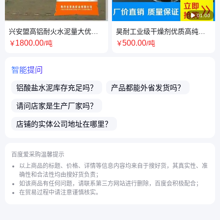

01:00
兴安盟高铝耐火水泥量大优惠
昊耐工业级干燥剂优质高纯度
昊耐耐火水泥
90以上含量氢氧化钙熟石灰粉
1800
.00
500
.00
￥
/吨
￥
/吨
消石灰
智能提问
铝酸盐水泥
库存充足吗？
产品都能外省发货吗？
请问店家是生产厂家吗？
店铺的实体公司地址在哪里？
请问店铺商品可以包邮吗？
货期多久？多久能发货？
百度爱采购温馨提示
今天能发货吗？
请问产品的种类多吗？
以上商品的标题、价格、详情等信息内容均来自于搜好货，其真实性、准
确性和合法性均由搜好货负责；
介绍下
快干水泥
的优势？
干燥剂
有现货吗？
如该商品有任何问题，请联系第三方网站进行删除，百度会积极配合；
在贸易过程中请注意谨慎核实。