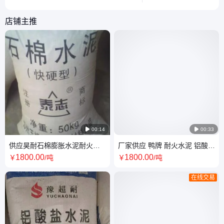
帮助读者了解其在焦煤领域的重要性。
值。
店铺主推

00:14

00:33
供应昊耐石棉膨胀水泥耐火耐
厂家供应 鸭牌 耐火水泥 铝酸盐
高温设备防火填料防火门芯轻
水泥 CA50-G6 耐火水泥 袋装
1800
.00
1800
.00
￥
/吨
￥
/吨
质保温
高铝
在线交易