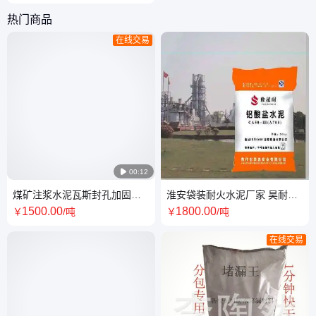
路修补砂浆
热门商品
在线交易

00:12
煤矿注浆水泥瓦斯封孔加固石
淮安袋装耐火水泥厂家 昊耐高
膏基高性能膨胀材料无害无味
铝耐火水泥
1500
.00
1800
.00
￥
/吨
￥
/吨
不污染
在线交易