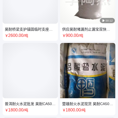

00:12
昊耐桥梁支护锚固临时支座专
供应昊耐堵漏剂止漏宝双快水
用硫黄砂浆混凝土轨枕螺旋道
泥瞬间堵漏 快干低碱度硫铝酸
2600
.00
900
.00
￥
/吨
￥
/吨
钉锚固
盐水泥货
普洱耐火水泥批发 昊耐CA50-
楚雄耐火水泥现货 昊耐CA50-
A600耐火水泥
A600耐火水泥
1800
.00
1800
.00
￥
/吨
￥
/吨