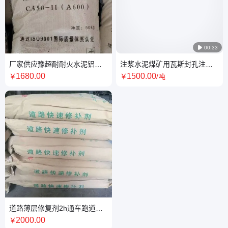

00:33
厂家供应豫超耐耐火水泥铝酸
注浆水泥煤矿用瓦斯封孔注浆
盐水泥CA50-A600耐火水泥袋
剂高水膨胀剂母料膨胀率高掺
1680
.00
1500
.00
￥
￥
/吨
装高铝耐火水泥
量少
道路薄层修复剂2h通车跑道专
用路面修补料砂浆施工视频道
2000
.00
￥