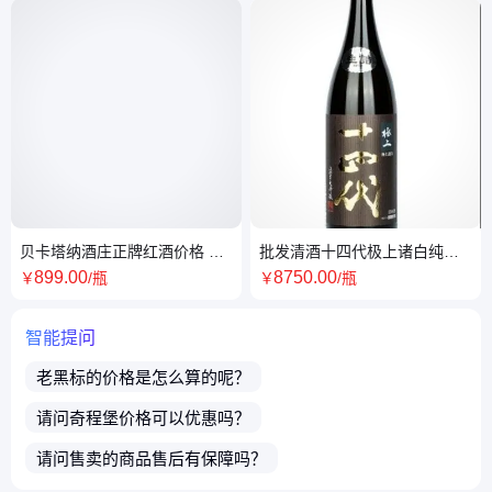
贝卡塔纳酒庄正牌红酒价格 各
批发清酒十四代极上诸白纯米
年份干红供应 上海经销商
大吟酿1.8L 日本清酒上海经销
899
.00
8750
.00
￥
/瓶
￥
/瓶
商
智能提问
老黑标
的价格是怎么算的呢？
请问
奇程堡
价格可以优惠吗？
请问售卖的商品售后有保障吗？