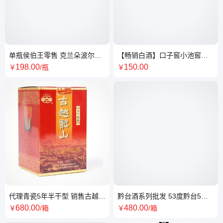
单瓶侯伯王零售 克兰朵波尔多
【畅销白酒】口子窖小池窖价
桃红葡萄酒批发 上海供应
格/报价、上海口子窖代理13
198
.00
150
.00
￥
/瓶
￥
代理青瓷5年半干型 销售古越龙
黔台酒系列批发 53度黔台5年
山黄酒 上海经销商
单瓶价格
680
.00
480
.00
￥
/箱
￥
/箱