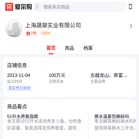
上海晟桀实业有限公司

OEM
7年
首页
商品
档案
店铺信息
2013-11-04
100万元
古越龙山、奔富、
口子窖
成立时间
注册资本
主要品牌
真实性已核验
商品看点
52升水养鱼指南
换水温差伤蝌蚪吗
本文探讨52升水适合养多少鱼，分析鱼
本文解答蝌蚪换水时的
缸容量、鱼类选择及饲养密度，提供实
提供简易换水三步法，
用建议帮助鱼友打造健康水族环境。
对蝌蚪与非牛蛙的不同