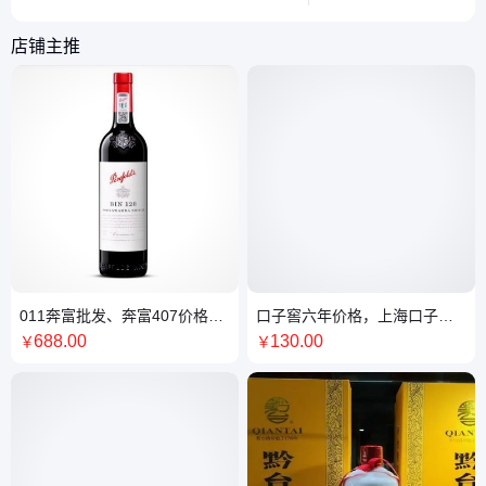
饲养者科学管理水质。
店铺主推
011奔富批发、奔富407价格、
口子窖六年价格，上海口子窖6
奔富葡萄酒批发价格
年批发销售13
688
.00
130
.00
￥
￥