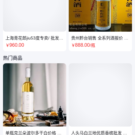
上海青花郎jiu53度专卖/ 批发青
贵州黔台销售 全系列酒报价 酱
花郎20年 /青花郎价格
香白酒
960
.00
888
.00
￥
￥
/瓶
热门商品
单瓶克兰朵波尔多干白价格 整
人头马白兰地优质香槟批发 干