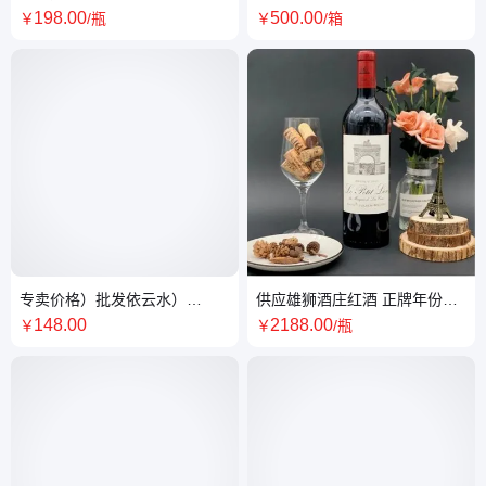
箱侯伯王批发 上海代理
邑白兰地原装进口人头马批发
198
.00
500
.00
￥
/瓶
￥
/箱
销售
专卖价格）批发依云水）
供应雄狮酒庄红酒 正牌年份酒
330*20批发商c
价格 上海经销商
148
.00
2188
.00
￥
￥
/瓶