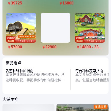
39725
16800
￥
￥
57000
22900
14800 - 33000
￥
￥
￥
商品看点
香葱种球种植指南
奇台种植蔬菜指南
本文详细讲解香葱种球的种植方法，从
本文介绍新疆奇台县主
选种到收获，手把手教你如何轻松种出
类，包括当地特色蔬菜
鲜嫩香葱，适合家庭种植爱好者参考。
析其种植条件和市场优
解奇台的农业特色。
店铺主推
在线交易