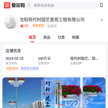
沈阳现代时园艺景观工程有限公司

来图定制
沈阳市
7年
首页
商品
分类
档案
店铺信息
2014-02-25
100万元
现代时园艺、现代
时、现代时院园艺
成立时间
注册资本
主要品牌
回复及时
真实性已核验