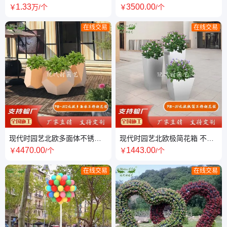
饰道具网红拍照打卡美陈源头
景户外摄影装饰道具源头工厂
1
.33
3500
.00
￥
万
/个
￥
/个
工厂
可定制
在线交易
在线交易
现代时园艺北欧多面体不锈钢
现代时园艺北欧极简花箱 不锈
花箱 广场酒店组合种植槽 室外
钢花坛厂家 广场商业街金属花
4470
.00
1443
.00
￥
/个
￥
/个
花槽围栏
槽厂
在线交易
在线交易