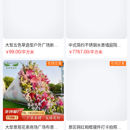
大型五色草造型户外广场新年
中式简约不锈钢水景墙庭院景
春节绿雕景观雕塑成品发货源
观金属流水墙室内隔断装饰背
99
.00
7767
.00
￥
/平方米
￥
/平方米
头工厂
景墙
在线交易
在线交易
大型景观花束商场广场布景装
景区网红相框摆件打卡拍照背