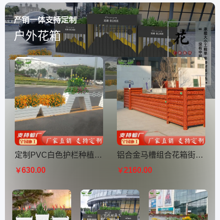
产销一体支持定制
户外花箱
定制PVC白色护栏种植槽市政绿化花箱园艺隔离挡板架立体种植
铝合金马槽组合花箱街道户外花槽景观仿木花钵立体花架
630.00
2160.00
￥
￥