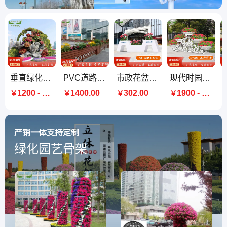
垂直绿化公司 立体景观花坛 立体绿化造型 五色草仿真绿雕 厂家
PVC道路组合花箱/绿化带种植槽/马槽花盆市政绿化（长条）
市政花盆组合梯形花箱室外花架组合成品户外花箱隔断可定制
现代时园艺城市大型室外花架市政道路公园门口落地景观花器厂家
1200 - 1200
1400.00
302.00
1900 - 2700
￥
￥
￥
￥
产销一体支持定制
绿化园艺骨架