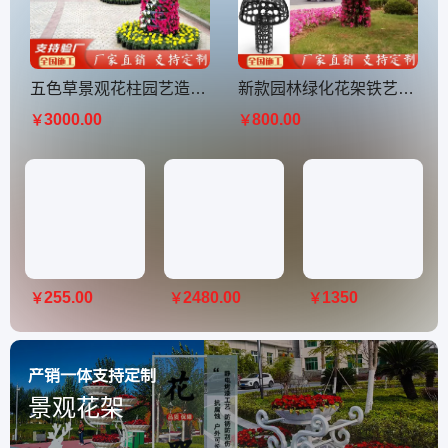
五色草景观花柱园艺造型立体花坛组合创意花架户外绿化花柱花盆
新款园林绿化花架铁艺组合花卉蘑菇广场立体装饰植物造型架
3000.00
800.00
￥
￥
255.00
2480.00
1350
￥
￥
￥
产销一体支持定制
景观花架