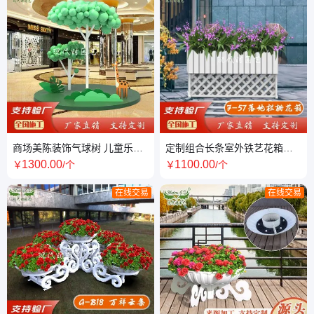
商场美陈装饰气球树 儿童乐园
定制组合长条室外铁艺花箱花
场景布置 橱窗展示节日装扮展
架/公花盆/户外种植架厂家供应
1300
.00
1100
.00
￥
/个
￥
/个
示
在线交易
在线交易