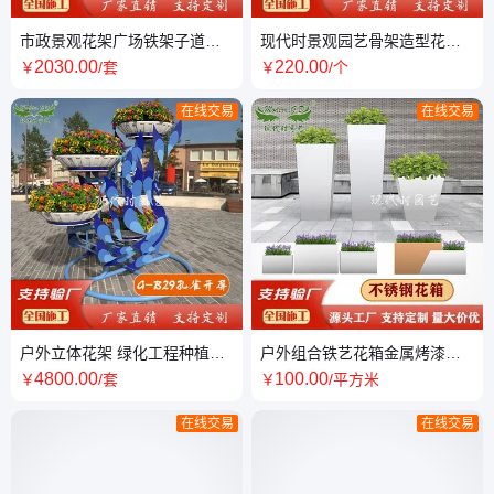
市政景观花架广场铁架子道路
现代时景观园艺骨架造型花球
两旁摆放花器铁艺种花槽
花柱花瓶花塔景观蘑菇支持来
2030
.00
220
.00
￥
/套
￥
/个
图定做
在线交易
在线交易
户外立体花架 绿化工程种植架
户外组合铁艺花箱金属烤漆商
道路护栏花箱 孔雀开屏造型花
业街外摆护栏花坛成品花槽支
4800
.00
100
.00
￥
/套
￥
/平方米
器
持定制
在线交易
在线交易