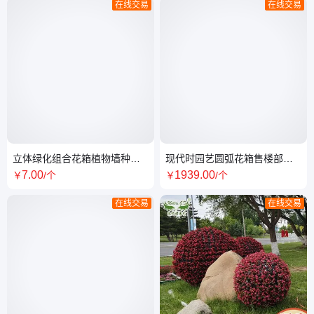
在线交易
在线交易
立体绿化组合花箱植物墙种植
现代时园艺圆弧花箱售楼部成
盆植物围挡壁挂种植槽装配式
品花槽方形不锈钢绿化种植槽
7
.00
1939
.00
￥
/个
￥
/个
围蔽
厂家
在线交易
在线交易