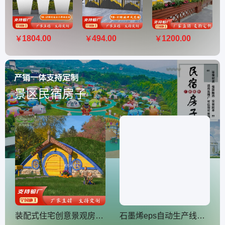
1804.00
494.00
1200.00
￥
￥
￥
产销一体支持定制
景区民宿房子
装配式住宅创意景观房快拼房模块框架草地活动帐篷霍比特小屋建造
石墨烯eps自动生产线模块化结构预制房 圆顶可移动家具房穹顶屋