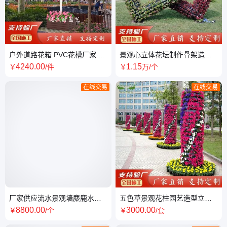
户外道路花箱 PVC花槽厂家 游
景观心立体花坛制作骨架造型
乐园美化气球种花坛 街边装饰
设计含配套花盆创意组合花卉
4240
.00
1
.15
￥
/件
￥
万
/个
装饰
在线交易
在线交易
厂家供应流水景观墙麋鹿水景
五色草景观花柱园艺造型立体
简约时尚金属水幕墙庭院公园
花坛组合创意花架户外绿化花
8800
.00
3000
.00
￥
/个
￥
/套
户外摆件
柱花盆