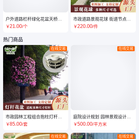
户外道路栏杆绿化花盆天桥长
市政道路景观花球 街道节点绿
方形pp塑料花篮高架桥花箱植
化装饰圆形花球架球形塑料卡
21
.00
220
.00
￥
/个
￥
/件
物种植箱
盆种植槽
热门商品
在线交易
在线交易
市政园林工程组合抱柱灯杆花
庭院设计规划 园林景观设计公
盆街道绿化美化立体悬挂花篮
司 风格多样 景观工程施工承接
85
.00
500
.00
￥
/套
￥
/平方米
摆花花箱
支持定制
在线交易
在线交易