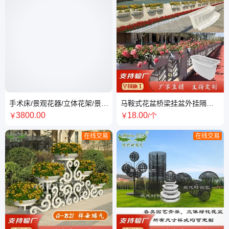
手术床/景观花器/立体花架/景观
马鞍式花盆桥梁挂盆外挂隔离
花架/市政景观花架/组合花器/
盆PP工程塑料护栏花槽厂家供
3800
.00
18
.00
￥
￥
/个
应
在线交易
在线交易