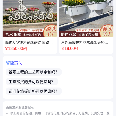
市政大型铁艺景观花架 道路隔
户外马鞍护栏花盆高架天桥道
离带多层立体花盆架景区绿化
路绿化悬挂式市政栏杆骑马花
1350
.00
19
.00
￥
/件
￥
/个
造型花篮
蓝塑料盆
智能提问
景观工程
的工艺可以定制吗？
生态盆
买的多可以便宜吗？
请问
花墙板
价格可以优惠吗？
介绍下
景观花盆
的优势？
百度爱采购温馨提示
买了店铺商品之后售后有保障吗？
以上商品的标题、价格、详情等信息内容均来自于万花筒，其真实性、准