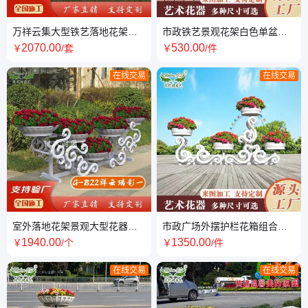
万祥云集大型铁艺落地花架高
市政铁艺景观花架白色单盆绿
速公路收费站路口立体绿化景
化花篮小区公园道路隔断花坛
2070
.00
530
.00
￥
/套
￥
/件
观造型架
艺术花器
在线交易
在线交易
室外落地花架景观大型花器祥
市政广场外摆护栏花箱组合人
云瑞彩园艺造型户外种花槽
行街道花坛商业街道交通道路
1940
.00
1350
.00
￥
/个
￥
/件
隔断花器
在线交易
在线交易