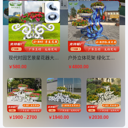
现代时园艺景星花器大型铁艺花架景观绿化花槽厂家供应支持定制
户外立体花架 绿化工程种植架 道路护栏花箱 孔雀开屏造型花器
580.00
4800.00
￥
￥
1900 - 2700
1940.00
2030.00
￥
￥
￥