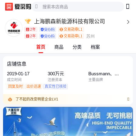
上海鹏森新能源科技有限公司

2年
交易勋章L1
苏州
2年
交易勋章L1
首页
商品
分类
档案
店铺信息
2019-01-17
300万元
Bussmann、
BUSSMANN、
成立时间
注册资本
主要品牌
Semikron
回复及时
出价迅速
真实性已核验
了不起的改变明星企业LV1