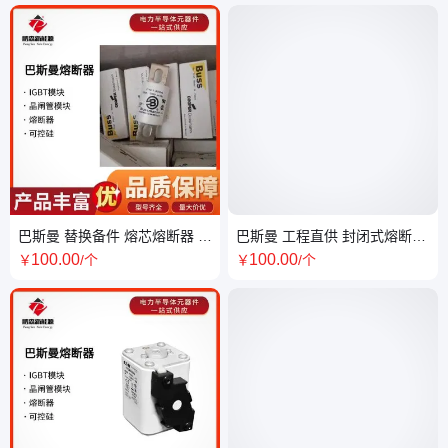
巴斯曼 替换备件 熔芯熔断器 品
巴斯曼 工程直供 封闭式熔断器
质稳定 配电系统配套
安装便捷 设备过载防护
100
.00
100
.00
￥
/个
￥
/个