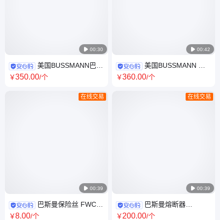

00:30

00:42
美国BUSSMANN巴斯
美国BUSSMANN 巴
曼170F8233直流快恢复熔断器
斯曼 熔断器170M8636
350
.00
360
.00
￥
/个
￥
/个
电子元器件 全新原装
170M8554 保险丝 全新原装
在线交易
在线交易

00:39

00:39
巴斯曼保险丝 FWC-
巴斯曼熔断器
32A10F
170M1831 170M1802
8
.00
200
.00
￥
/个
￥
/个