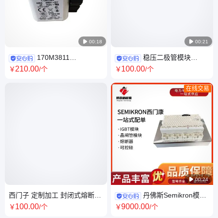

00:18

00:21
170M3811
稳压二极管模块
170M3812 170M3813
MDO500-22N1 MMO74-
210
.00
100
.00
￥
/个
￥
/个
170M3814 170M3815
16IO6 MCO450-22IO1
170M3811D低压熔断器
MCC552-12IO2
在线交易

00:24
西门子 定制加工 封闭式熔断器
丹佛斯Semikron模块
适配性广 机房电路防护
SKIIP 2413 GB123-4DFW
100
.00
9000
.00
￥
/个
￥
/个
SKIIP2013GB172-4DL