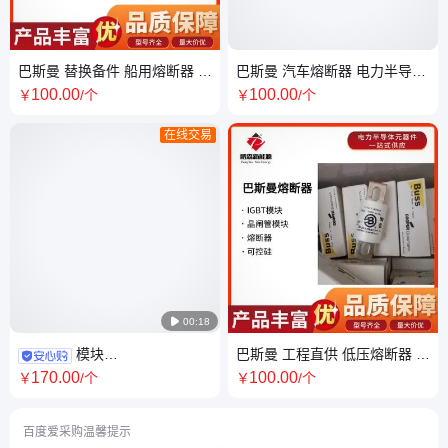
巴斯曼 替换备件 船用熔断器 分
巴斯曼 汽车熔断器 电力半导体
断能力强 开关柜防护
元器件 工控电气配套
100
.00
100
.00
￥
/个
￥
/个
在线交易

00:18
模块
巴斯曼 工程直供 低压熔断器 安
TT142N24KOFTT142N16KOF
装便捷 配电系统配套
170
.00
100
.00
￥
/个
￥
/个
TT142N14KOF
TT122N18KOF
百度爱采购温馨提示
TT122N16KOF