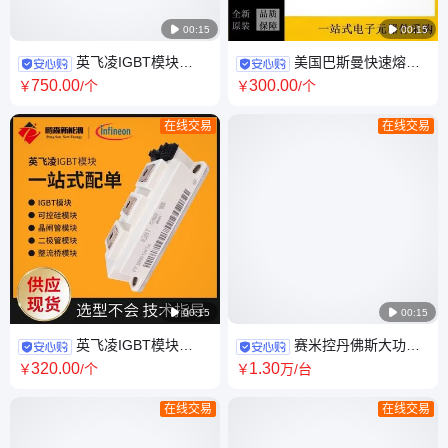

00:15

00:15
英飞凌IGBT模块
美国巴斯曼快速熔断
TD430N20KOF
器170M6420,微动开关
750
.00
300
.00
￥
/个
￥
/个
TD430N22KOF
170H0069现货
TD430N18KOF
在线交易
在线交易
TT240N30KOF

00:15

00:15
英飞凌IGBT模块
赛米控丹佛斯大功率
FF300R12KS4 高频模块 原装
集成 IPM 模块
320
.00
1
.30
￥
/个
￥
万
/台
现货FF300R12KT4
SKIIP2414GB17E4-4DUL 电力
模块
在线交易
在线交易