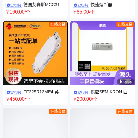
德国艾赛斯MCC312-
快速熔断器
16IO1 MCD312-16IO1可控硅
170M1413 170M1414
160
.00
85
.00
￥
/个
￥
/个
模块MCC132-16IO1
170M1415 170M1416
170M1417 170M1418
在线交易
在线交易

00:18

00:15
FF225R12ME4 英飞
供应SEMIKRON 西门
凌 IGBT模块 可控硅模块
康SKKD105F12 SKKD105F10
450
.00
200
.00
￥
/个
￥
/个
FF450R12ME4
SKKD105F08 二极管模块
FF600R12ME4
在线交易
在线交易