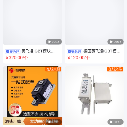

00:15

00:15
英飞凌IGBT模块
德国英飞凌IGBT模块
FF300R12KS4 FF100R12KS4
FF150R12RT4 全新原装，
320
.00
120
.00
￥
/个
￥
/个
FF200R12KS4 FF150R12KS4
FF100R12RT4 FF75R12RT4
在线交易
在线交易

00:15

00:18